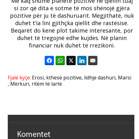
Me kaq shumë planetë pozitivë në qiellin tuaj
si zor që dita e sotme të mos shënojë gjëra
pozitive për ju të dashuruarit. Megjithatë, nuk
duhet t’ia lini gjithçka qiellit dhe rastësisë.
Beqarët do kenë plot takime interesante, por
duhet të tregojnë edhe kujdes. Në planin
financiar nuk duhet të rrezikoni.
Fjalë kyçe:
Erosi
,
kthesë pozitive
,
lidhje dashuri
,
Marsi
,
Mërkuri
,
ritëm të lartë
Komentet