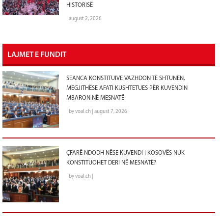
HISTORISË
august 2, 2026
LAJMET E FUNDIT
SEANCA KONSTITUIVE VAZHDON TË SHTUNËN,
MEGJITHËSE AFATI KUSHTETUES PËR KUVENDIN
MBARON NË MESNATË
by voal.ch | august 7, 2026
ÇFARË NDODH NËSE KUVENDI I KOSOVËS NUK
KONSTITUOHET DERI NË MESNATË?
by voal.ch |