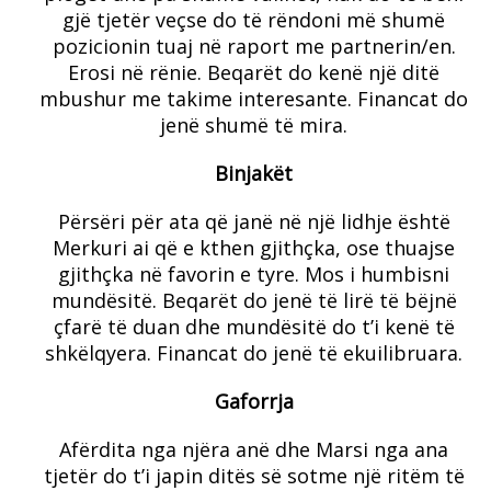
gjë tjetër veçse do të rëndoni më shumë
pozicionin tuaj në raport me partnerin/en.
Erosi në rënie. Beqarët do kenë një ditë
mbushur me takime interesante. Financat do
jenë shumë të mira.
Binjakët
Përsëri për ata që janë në një lidhje është
Merkuri ai që e kthen gjithçka, ose thuajse
gjithçka në favorin e tyre. Mos i humbisni
mundësitë. Beqarët do jenë të lirë të bëjnë
çfarë të duan dhe mundësitë do t’i kenë të
shkëlqyera. Financat do jenë të ekuilibruara.
Gaforrja
Afërdita nga njëra anë dhe Marsi nga ana
tjetër do t’i japin ditës së sotme një ritëm të