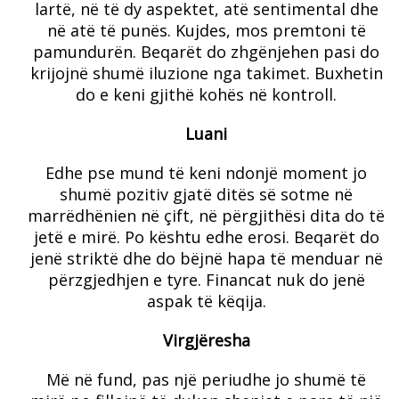
lartë, në të dy aspektet, atë sentimental dhe
në atë të punës. Kujdes, mos premtoni të
pamundurën. Beqarët do zhgënjehen pasi do
krijojnë shumë iluzione nga takimet. Buxhetin
do e keni gjithë kohës në kontroll.
Luani
Edhe pse mund të keni ndonjë moment jo
shumë pozitiv gjatë ditës së sotme në
marrëdhënien në çift, në përgjithësi dita do të
jetë e mirë. Po kështu edhe erosi. Beqarët do
jenë striktë dhe do bëjnë hapa të menduar në
përzgjedhjen e tyre. Financat nuk do jenë
aspak të këqija.
Virgjëresha
Më në fund, pas një periudhe jo shumë të