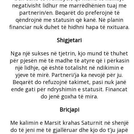
negativisht lidhur me marrëdhënien tuaj me
partnerin/en. Beqarët do preferojnë të
qëndrojnë me statusin që kanë. Në planin
financiar nuk duhet të hidhni hapa të nxituara.
Shigjetari
Nga një sukses në tjetrin, kjo mund të thuhet
për pjesën më të madhe të atyre që i përkasin
një lidhje, që është totalisht në ndikimin e
yjeve të mirë. Partneri/ja ka nevojë për ju.
Beqarët do refuzojnë takimet, pasi nuk janë
ende gati për ndryshimin e statusit. Financat
do jenë goxha të mira.
Bricjapi
Me kalimin e Marsit krahas Saturnit në shenjë
do të jeni më të gjallëruar dhe kjo do t’ju japë