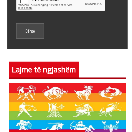
Lajme të ngjashëm