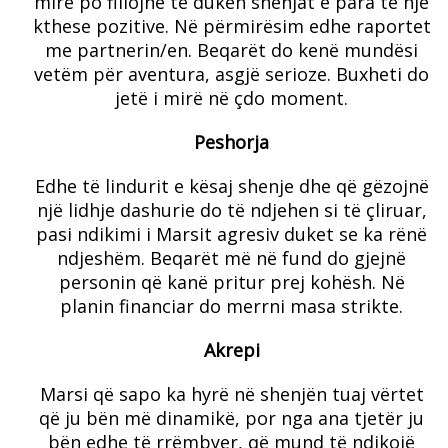
mirë po fillojnë të duken shenjat e para të një
kthese pozitive. Në përmirësim edhe raportet
me partnerin/en. Beqarët do kenë mundësi
vetëm për aventura, asgjë serioze. Buxheti do
jetë i mirë në çdo moment.
Peshorja
Edhe të lindurit e kësaj shenje dhe që gëzojnë
një lidhje dashurie do të ndjehen si të çliruar,
pasi ndikimi i Marsit agresiv duket se ka rënë
ndjeshëm. Beqarët më në fund do gjejnë
personin që kanë pritur prej kohësh. Në
planin financiar do merrni masa strikte.
Akrepi
Marsi që sapo ka hyrë në shenjën tuaj vërtet
që ju bën më dinamikë, por nga ana tjetër ju
bën edhe të rrëmbyer, që mund të ndikojë