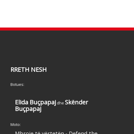
RRETH NESH
Botues:
Elida Buçpapaj
Skënder
dhe
Buçpapaj
Moto:
Mbroje të vërtetën - Defend the