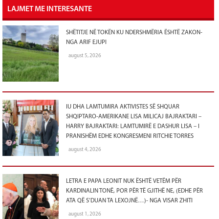
LAJMET ME INTERESANTE
SHËTITJE NË TOKËN KU NDERSHMËRIA ËSHTË ZAKON-
NGA ARIF EJUPI
august 5, 2026
IU DHA LAMTUMIRA AKTIVISTES SË SHQUAR
SHQIPTARO-AMERIKANE LISA MILICAJ BAJRAKTARI –
HARRY BAJRAKTARI: LAMTUMIRË E DASHUR LISA – I
PRANISHËM EDHE KONGRESMENI RITCHIE TORRES
august 4, 2026
LETRA E PAPA LEONIT NUK ËSHTË VETËM PËR
KARDINALIN TONË, POR PËR TË GJITHË NE, (EDHE PËR
ATA QË S’DUAN TA LEXOJNË…)- NGA VISAR ZHITI
august 1, 2026