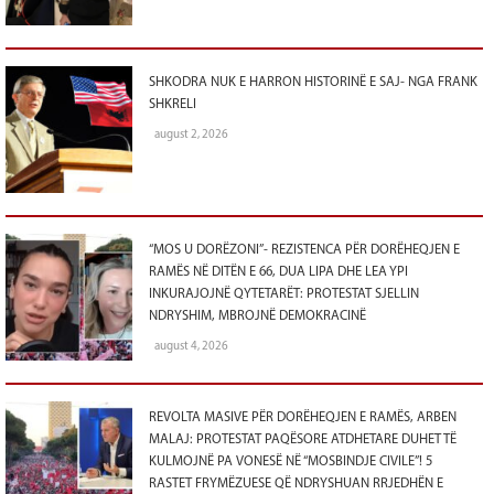
SHKODRA NUK E HARRON HISTORINË E SAJ- NGA FRANK
SHKRELI
august 2, 2026
“MOS U DORËZONI”- REZISTENCA PËR DORËHEQJEN E
RAMËS NË DITËN E 66, DUA LIPA DHE LEA YPI
INKURAJOJNË QYTETARËT: PROTESTAT SJELLIN
NDRYSHIM, MBROJNË DEMOKRACINË
august 4, 2026
REVOLTA MASIVE PËR DORËHEQJEN E RAMËS, ARBEN
MALAJ: PROTESTAT PAQËSORE ATDHETARE DUHET TË
KULMOJNË PA VONESË NË “MOSBINDJE CIVILE”! 5
RASTET FRYMËZUESE QË NDRYSHUAN RRJEDHËN E