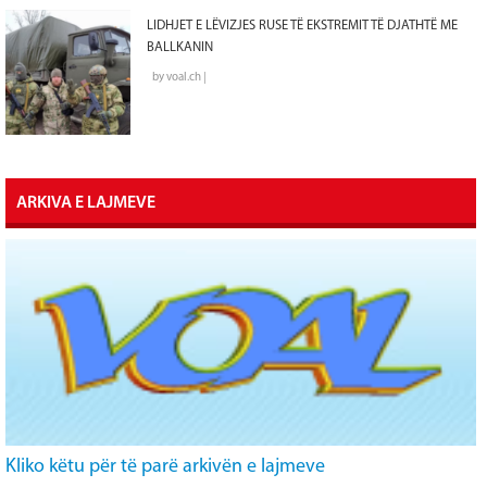
LIDHJET E LËVIZJES RUSE TË EKSTREMIT TË DJATHTË ME
BALLKANIN
by voal.ch |
ARKIVA E LAJMEVE
Kliko këtu për të parë arkivën e lajmeve