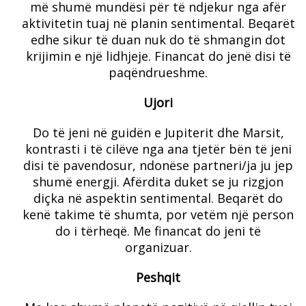
më shumë mundësi për të ndjekur nga afër
aktivitetin tuaj në planin sentimental. Beqarët
edhe sikur të duan nuk do të shmangin dot
krijimin e një lidhjeje. Financat do jenë disi të
paqëndrueshme.
Ujori
Do të jeni në guidën e Jupiterit dhe Marsit,
kontrasti i të cilëve nga ana tjetër bën të jeni
disi të pavendosur, ndonëse partneri/ja ju jep
shumë energji. Afërdita duket se ju rizgjon
diçka në aspektin sentimental. Beqarët do
kenë takime të shumta, por vetëm një person
do i tërheqë. Me financat do jeni të
organizuar.
Peshqit