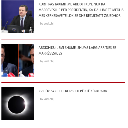
KURTI PAS TAKIMIT ME ABDIXHIKUN: NUK KA
MARRËVESHJE PËR PRESIDENTIN, KA DALLIME TË MËDHA
MES KËRKESAVE TË LDK-SË DHE REZULTATIT ZGJEDHOR
by voal.ch |
ABDIXHIKU: JEMI SHUMË, SHUMË LARG ARRITJES SË
MARRËVESHJES
by voal.ch |
ZVICËR: SYZET E EKLIPSIT TEPËR TË KËRKUARA
by voal.ch |