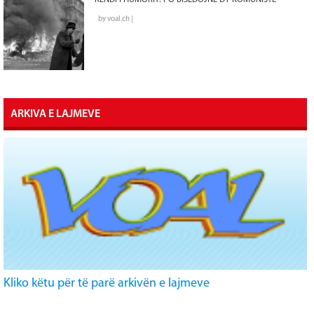
by voal.ch |
ARKIVA E LAJMEVE
Kliko këtu për të parë arkivën e lajmeve