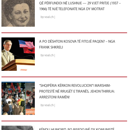
QË PËRFUNDOI NË LUSHNJE — 29 VJET PRITJE (1937 –
1966) TË NJË TELEFONATE NGA DY MOTRAT
by voal.ch |
A PO DËSHTON KOSOVA TË FITOJË PAQEN? – NGA
FRANK SHKRELI
by voal.ch |
“SHQIPËRIA KËRKON REVOLUCION”! MARSHIM-
PROTESTË NË RRUGËT E TIRANËS, JEHON THIRRJA:
ARRESTONI RAMËN!
by voal.ch |
KËNDI I HUMORIT: PO BISEDOJNË DY KOMUNISTË