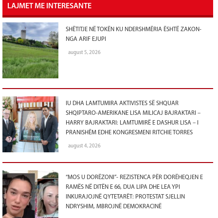
LAJMET ME INTERESANTE
SHËTITJE NË TOKËN KU NDERSHMËRIA ËSHTË ZAKON-
NGA ARIF EJUPI
august 5, 2026
IU DHA LAMTUMIRA AKTIVISTES SË SHQUAR
SHQIPTARO-AMERIKANE LISA MILICAJ BAJRAKTARI –
HARRY BAJRAKTARI: LAMTUMIRË E DASHUR LISA – I
PRANISHËM EDHE KONGRESMENI RITCHIE TORRES
august 4, 2026
“MOS U DORËZONI”- REZISTENCA PËR DORËHEQJEN E
RAMËS NË DITËN E 66, DUA LIPA DHE LEA YPI
INKURAJOJNË QYTETARËT: PROTESTAT SJELLIN
NDRYSHIM, MBROJNË DEMOKRACINË