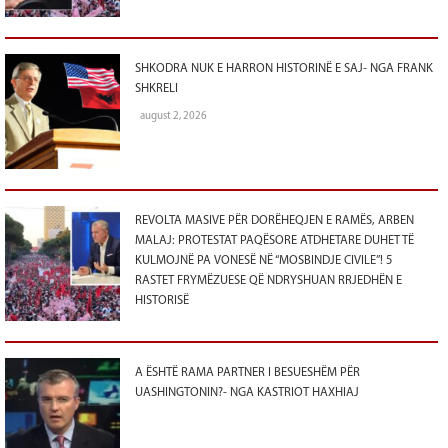
SHKODRA NUK E HARRON HISTORINË E SAJ- NGA FRANK
SHKRELI
august 2, 2026
REVOLTA MASIVE PËR DORËHEQJEN E RAMËS, ARBEN
MALAJ: PROTESTAT PAQËSORE ATDHETARE DUHET TË
KULMOJNË PA VONESË NË “MOSBINDJE CIVILE”! 5
RASTET FRYMËZUESE QË NDRYSHUAN RRJEDHËN E
HISTORISË
A ËSHTË RAMA PARTNER I BESUESHËM PËR
UASHINGTONIN?- NGA KASTRIOT HAXHIAJ