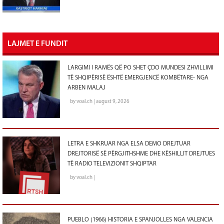
LAJMET E FUNDIT
LARGIMI I RAMËS QË PO SHET ÇDO MUNDESI ZHVILLIMI
TË SHQIPËRISË ËSHTË EMERGJENCË KOMBËTARE- NGA
ARBEN MALAJ
by voal.ch | august 9, 2026
LETRA E SHKRUAR NGA ELSA DEMO DREJTUAR
DREJTORISË SË PËRGJITHSHME DHE KËSHILLIT DREJTUES
TË RADIO TELEVIZIONIT SHQIPTAR
by voal.ch |
PUEBLO (1966) HISTORIA E SPANJOLLES NGA VALENCIA