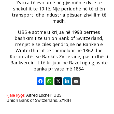
Zvicra të evoluojë në gjysmën e dytë të
shekullit të 19-të. Një periudhë në të cilën
transporti dhe industria pësuan zhvillim të
madh.
UBS e sotme u krijua në 1998 përmes
bashkimit të Union Bank of Switzerland,
rrënjët e së cilës qëndrojnë në Bankën e
Winterthur-it të themeluar në 1862 dhe
Korporatës së Bankës Zvicerane, pasardhës i
Bankverein-it të krijuar në Bazel nga gjashtë
banka private më 1854.
Fjalë kyçe:
Alfred Escher
,
UBS
,
Union Bank of Switzerland
,
ZYRIH