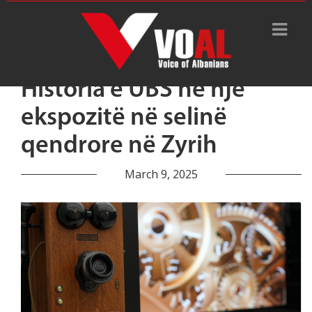
Historia e UBS në një
ekspozitë në selinë
qendrore në Zyrih
March 9, 2025