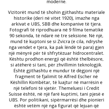
moderne.
Vizitorët mund të shohin gjithashtu materiale
historike (deri në vitet 1920), imazhe nga
arkivat e UBS, SBB dhe kompanive të tjera.
Fotografi të riprodhuara në 9 filma tematikë
90 sekonda, të ndarë në tre seksione. Në një,
mund të kuptoni se si Zvicra (e cila, ndryshe
nga vendet e tjera, ka pak lëndë të para) gjen
një mënyrë për të shfrytëzuar hidrocentralet.
Kështu prodhon energji që është thelbësore,
si atëherë si tani, për zhvillimin teknologjik.
Është gjithashtu e mundur të dëgjoni një
fragment të fjalimit të Alfred Escher në
Këshillin Kombëtar, të luajtur në marrësin e
një telefoni të vjetër. Themeluesi i Credit
Suisse është, në një farë kuptimi, tani pjesë e
UBS. Por politikani, sipërmarrësi dhe pionieri
është vetëm një nga figurat që lejuan që