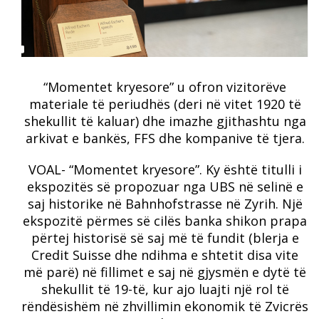
“Momentet kryesore” u ofron vizitorëve
materiale të periudhës (deri në vitet 1920 të
shekullit të kaluar) dhe imazhe gjithashtu nga
arkivat e bankës, FFS dhe kompanive të tjera.
VOAL- “Momentet kryesore”. Ky është titulli i
ekspozitës së propozuar nga UBS në selinë e
saj historike në Bahnhofstrasse në Zyrih. Një
ekspozitë përmes së cilës banka shikon prapa
përtej historisë së saj më të fundit (blerja e
Credit Suisse dhe ndihma e shtetit disa vite
më parë) në fillimet e saj në gjysmën e dytë të
shekullit të 19-të, kur ajo luajti një rol të
rëndësishëm në zhvillimin ekonomik të Zvicrës