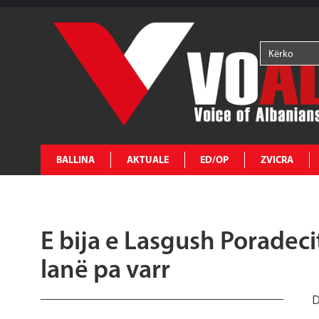
BALLINA
AKTUALE
ED/OP
ZVICRA
E bija e Lasgush Poradeci
lanë pa varr
D