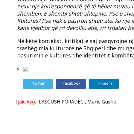
nisur një korrespondencë që të bëhet muzeu i 
shembën. E shembi shteti shtëpinë. Pse e shem
Kulturës? Pse nuk e pastron shteti atë, ka nj
kanë vjedhur që rri devolliu atje, rri fshatari
Në këtë kontekst, kritikat e saj pasqyrojnë n
trashëgimia kulturore në Shqipëri dhe munge
pasurimin e kulturës dhe identitetit kombëta
twitter
facebook
linkedin
Fjalë kyçe:
LASGUSH PORADECI
,
Marie Gusho