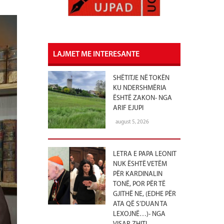
LAJMET ME INTERESANTE
SHËTITJE NË TOKËN
KU NDERSHMËRIA
ËSHTË ZAKON- NGA
ARIF EJUPI
august 5, 2026
LETRA E PAPA LEONIT
NUK ËSHTË VETËM
PËR KARDINALIN
TONË, POR PËR TË
GJITHË NE, (EDHE PËR
ATA QË S’DUAN TA
LEXOJNË…)- NGA