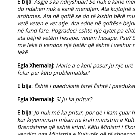
E bija:
Asgjë s’ka ndryshuar! Se nuk e kanë men
do ndahen nuk e kanë mendjen. Ata kujtojnë se
ardhmes. Ata në qoftë se do të kishin bërë 
vetë veten e vet atje. Ata edhe në qoftëse bëjnë
në fund fare. Pogradeci është një qytet pa elit
ata bëjnë vetëm hesape, vetëm hesape. Pse? Se
me lekë ti vendos një tjetër që është i veshur 
lekë.
Egla Xhemalaj:
Marie a e keni pasur ju një ur
folur për këto problematika?
E bija:
Është i paedukatë fare! Është i paedukat
Egla Xhemalaj:
Si ju ka pritur?
E bija:
Jo nuk më ka pritur, por që i kam çuar h
kur kryeministri mban në krah ministrin e Kultu
Brendshme që është krimi. Këtu Ministri i Eko
vendim nga Ministria e Kulturës që të shpenzoh