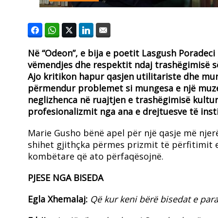
Në “Odeon”, e bija e poetit Lasgush Poradeci
vëmendjes dhe respektit ndaj trashëgimisë së
Ajo kritikon hapur qasjen utilitariste dhe mu
përmendur problemet si mungesa e një muzeu
neglizhenca në ruajtjen e trashëgimisë kultu
profesionalizmit nga ana e drejtuesve të inst
Marie Gusho bënë apel për një qasje më njerë
shihet gjithçka përmes prizmit të përfitimit
kombëtare që ato përfaqësojnë.
PJESE NGA BISEDA
Egla Xhemalaj:
Që kur keni bërë bisedat e para 