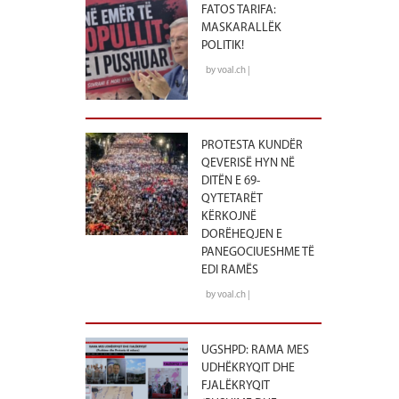
FATOS TARIFA:
MASKARALLËK
POLITIK!
by voal.ch |
PROTESTA KUNDËR
QEVERISË HYN NË
DITËN E 69-
QYTETARËT
KËRKOJNË
DORËHEQJEN E
PANEGOCIUESHME TË
EDI RAMËS
by voal.ch |
UGSHPD: RAMA MES
UDHËKRYQIT DHE
FJALËKRYQIT