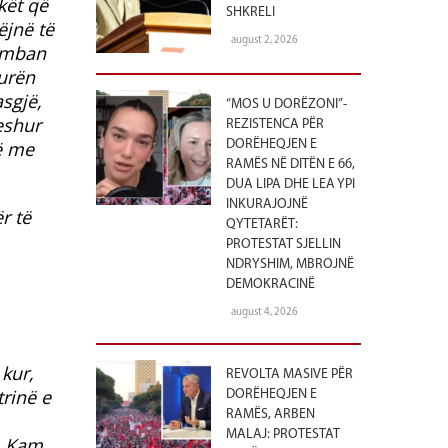
kët që
SHKRELI
ëjnë të
august 2, 2026
e mban
turën
asgjë,
“MOS U DORËZONI”-
eshur
REZISTENCA PËR
të me
DORËHEQJEN E
RAMËS NË DITËN E 66,
DUA LIPA DHE LEA YPI
INKURAJOJNË
r të
QYTETARËT:
PROTESTAT SJELLIN
NDRYSHIM, MBROJNË
DEMOKRACINË
august 4, 2026
 kur,
REVOLTA MASIVE PËR
trinë e
DORËHEQJEN E
RAMËS, ARBEN
MALAJ: PROTESTAT
ë. Kam