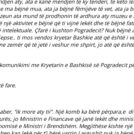
djen aty, ata e kanë mendjen te ky tenderi, te këto le
 ma bëjnë mua, ata ja bëjnë fëmijëve të vet, ata ja b
muzeun ata mund të prodhonin të ardhura aty muzeu 
 një aktivitet e bëjnë që ti vijnë lekët dhe të bëjnë fa
ë intelektuale. Çfarë i kushton Pogradecit? Nuk bëjnë 
pse.. ti mos vendos kryetar Bashkie atë që është i v
me zemër që të jetë i veshur me shpirt, jo atë që ësh
ë komunikimi me Kryetarin e Bashkisë së Pogradecit pë
ë fare.
aber, “ik more aty tii”. Një komb ka bërë përpara,e di
rës, jo Ministrin e Financave që janë lekët dhe minis
nomisë e Ministri i Brendshëm. Megjithëse kishte një
en kaq lekë për t’i bërë varrin Lasgushit nuk ja bën