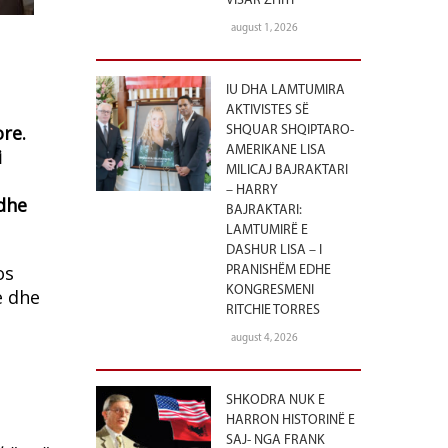
VISAR ZHITI
august 1, 2026
IU DHA LAMTUMIRA
AKTIVISTES SË
re.
SHQUAR SHQIPTARO-
AMERIKANE LISA
i
MILICAJ BAJRAKTARI
– HARRY
 dhe
BAJRAKTARI:
LAMTUMIRË E
DASHUR LISA – I
os
PRANISHËM EDHE
KONGRESMENI
e dhe
RITCHIE TORRES
august 4, 2026
SHKODRA NUK E
HARRON HISTORINË E
SAJ- NGA FRANK