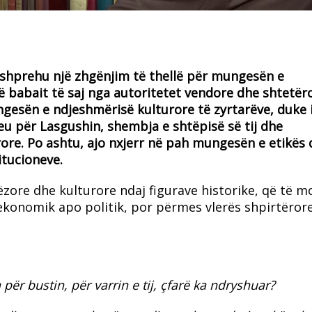
 shprehu një zhgënjim të thellë për mungesën e
 babait të saj nga autoritetet vendore dhe shtetëro
ngesën e ndjeshmërisë kulturore të zyrtarëve, duke 
 për Lasgushin, shembja e shtëpisë së tij dhe
rore. Po ashtu, ajo nxjerr në pah mungesën e etikës
itucioneve.
zore dhe kulturore ndaj figurave historike, që të m
 ekonomik apo politik, por përmes vlerës shpirtëror
për bustin, për varrin e tij, çfarë ka ndryshuar?