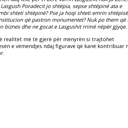
Lasgush Poradecit jo shtëpia, sepse shtëpinë ata e
bi shteti shtëpinë? Pse ja hoqi shteti emrin shtëpisë
ë institucion që pastron monumentet? Nuk po them që 
 bën biznes dhe ne gocat e Lasgushit rrimë nëpër gjyqe.
jë realitet më të gjerë për mënyrën si trajtohet
sën e vëmendjes ndaj figurave që kanë kontribuar 
r.