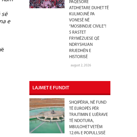
PAQËSORE
ATDHETARE DUHET TË
 së
KULMOJNË PA
na e
VONESË NË
“MOSBINDJE CIVILE”!
5 RASTET
FRYMËZUESE QË
NDRYSHUAN
në
RRJEDHËN E
HISTORISË
august 2, 2026
LAJMET E FUNDIT
SHQIPËRIA, NË FUND
TË EUROPËS PËR
TRAJTIMIN E UJËRAVE
TË NDOTURA,
MBULOHET VETËM
12.6% E POPULLSISË