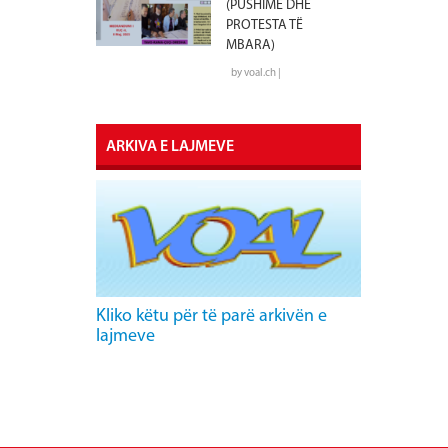
(PUSHIME DHE
PROTESTA TË
MBARA)
by voal.ch |
ARKIVA E LAJMEVE
Kliko këtu për të parë arkivën e
lajmeve