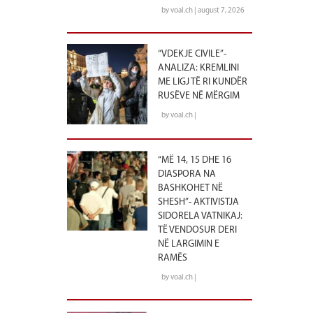
by voal.ch | august 7, 2026
“VDEKJE CIVILE”-
ANALIZA: KREMLINI
ME LIGJ TË RI KUNDËR
RUSËVE NË MËRGIM
by voal.ch |
“MË 14, 15 DHE 16
DIASPORA NA
BASHKOHET NË
SHESH”- AKTIVISTJA
SIDORELA VATNIKAJ:
TË VENDOSUR DERI
NË LARGIMIN E
RAMËS
by voal.ch |