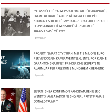
“NE ASNJËHERË S’KEMI PASUR SIMPATI PËR SHQIPTARËT,
I KEMI LUFTUAR TË GJITHA KËRKESAT E TYRE PËR
KRIJIMIN E SHTETIT TË PAVARUR…”- ZBULOHET RAPORTI
I FUNKSIONARIT TË MINISTRISË SË JASHTME TË
JUGOSLLAVISË MË 1939
by voal.ch |
PROJEKTI “SMART CITY”/ BIRN: MBI 118 MILIONË EURO
PËR VENDOSJEN KAMERAVE INTELIGJENTE, POR KUSH E
GARANTON SIGURINË?! PRINDËR DHE EKSPERTË TË
ALARMUAR PËR RREZIKUN E MUNDSHËM KIBERNETIK
by voal.ch |
SENATI I SHBA KONFIRMON KANDIDATURËN E ERIC
WENDT SI AMBASADOR NË SHQIPËRI. PRITET FIRMA E
DONALD TRUMPIT
by voal.ch |