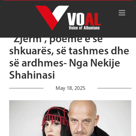
“Zjerm”, poemë e së
shkuarës, së tashmes dhe
së ardhmes- Nga Nekije
Shahinasi
May 18, 2025