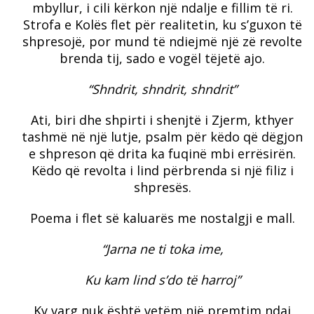
mbyllur, i cili kërkon një ndalje e fillim të ri.
Strofa e Kolës flet për realitetin, ku s’guxon të
shpresojë, por mund të ndiejmë një zë revolte
brenda tij, sado e vogël tëjetë ajo.
“Shndrit, shndrit, shndrit”
Ati, biri dhe shpirti i shenjtë i Zjerm, kthyer
tashmë në një lutje, psalm për këdo që dëgjon
e shpreson që drita ka fuqinë mbi errësirën.
Këdo që revolta i lind përbrenda si një filiz i
shpresës.
Poema i flet së kaluarës me nostalgji e mall.
“Jarna ne ti toka ime,
Ku kam lind s’do të harroj”
Ky varg nuk është vetëm një premtim ndaj