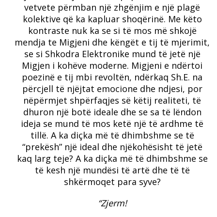
vetvete përmban një zhgënjim e një plagë
kolektive që ka kapluar shoqërinë. Me këto
kontraste nuk ka se si të mos më shkojë
mendja te Migjeni dhe këngët e tij të mjerimit,
se si Shkodra Elektronike mund të jetë një
Migjen i kohëve moderne. Migjeni e ndërtoi
poezinë e tij mbi revoltën, ndërkaq Sh.E. na
përcjell të njëjtat emocione dhe ndjesi, por
nëpërmjet shpërfaqjes së këtij realiteti, të
dhuron një botë ideale dhe se sa të lëndon
ideja se mund të mos ketë një të ardhme të
tillë. A ka diçka më të dhimbshme se të
“prekësh” një ideal dhe njëkohësisht të jetë
kaq larg teje? A ka diçka më të dhimbshme se
të kesh një mundësi të artë dhe të të
shkërmoqet para syve?
“Zjerm!