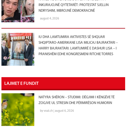
INKURAJOJNË QYTETARËT: PROTESTAT SJELLIN
NDRYSHIM, MBROJNË DEMOKRACINË
august 4, 2026
IU DHA LAMTUMIRA AKTIVISTES SË SHQUAR
SHQIPTARO-AMERIKANE LISA MILICAJ BAJRAKTARI –
HARRY BAJRAKTARI: LAMTUMIRË E DASHUR LISA – I
PRANISHËM EDHE KONGRESMENI RITCHIE TORRES
LAJMET E FUNDIT
NATYRA SHËRON – STUDIMI: DËGJIMI I KËNGËVE TË
ZOGJVE UL STRESIN DHE PËRMIRËSON HUMORIN
by voal.ch | august 6, 2026