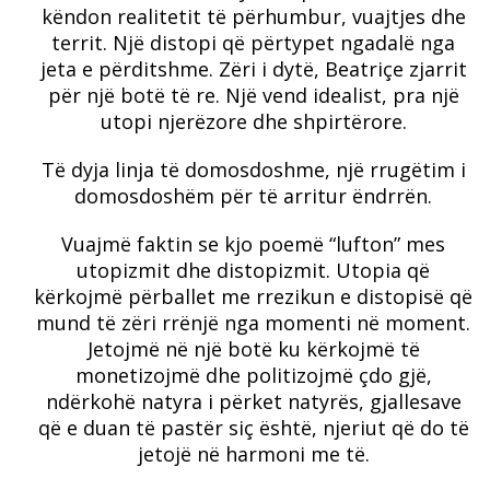
këndon realitetit të përhumbur, vuajtjes dhe
territ. Një distopi që përtypet ngadalë nga
jeta e përditshme. Zëri i dytë, Beatriçe zjarrit
për një botë të re. Një vend idealist, pra një
utopi njerëzore dhe shpirtërore.
Të dyja linja të domosdoshme, një rrugëtim i
domosdoshëm për të arritur ëndrrën.
Vuajmë faktin se kjo poemë “lufton” mes
utopizmit dhe distopizmit. Utopia që
kërkojmë përballet me rrezikun e distopisë që
mund të zëri rrënjë nga momenti në moment.
Jetojmë në një botë ku kërkojmë të
monetizojmë dhe politizojmë çdo gjë,
ndërkohë natyra i përket natyrës, gjallesave
që e duan të pastër siç është, njeriut që do të
jetojë në harmoni me të.