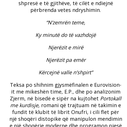
shpresë e të gjithëve, të cilët e ndiejnë
përbrenda vetes ndryshimin.
“N’zemrën teme,
Ky minutë do të vazhdojë
Njerëzit e mirë
Njerëzit pa emër
Kërcejnë valle n’shpirt”
Teksa po shihnim gjysmëfinalen e Eurovision-
it me mikeshën time, E.P., dhe po analizonim
Zjerm, në bisedë e sipër na kujtohet
Portokall
me kurdisje,
romani që trajtuam në takimin e
fundit të klubit të librit Onufri, i cili flet për
një shoqëri distopike që manipulon mendimin
e një shoqërie moderne dhe programon pjesë