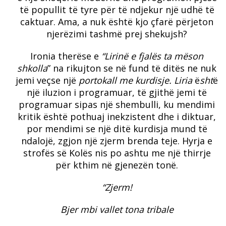
të popullit të tyre për të ndjekur një udhë të
caktuar. Ama, a nuk është kjo çfarë përjeton
njerëzimi tashmë prej shekujsh?
Ironia therëse e
“Lirinë e fjalës ta mëson
shkolla
” na rikujton se në fund të ditës ne nuk
jemi veçse një
portokall me kurdisje. Liria
ë
sht
ë
një iluzion i programuar, të gjithë jemi të
programuar sipas një shembulli, ku mendimi
kritik është pothuaj inekzistent dhe i diktuar,
por mendimi se një ditë kurdisja mund të
ndalojë, zgjon një zjerm brenda teje. Hyrja e
strofës së Kolës nis po ashtu me një thirrje
për kthim në gjenezën tonë.
“Zjerm!
Bjer mbi vallet tona tribale