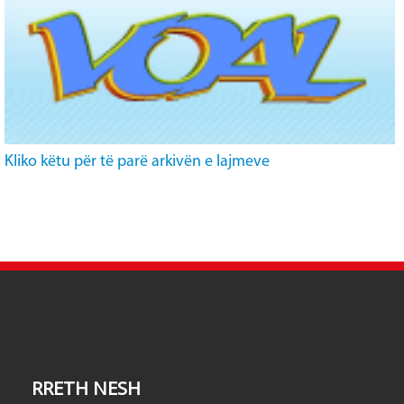
Kliko këtu për të parë arkivën e lajmeve
RRETH NESH