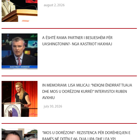
august 2, 2026
A ËSHTË RAMA PARTNER I BESUESHËM PËR
UASHINGTONIN?- NGA KASTRIOT HAXHIAJ
IN MEMORIAM: LISA MILICAJ: “NDIQNI ËNDRRAT TUAJA
DHE MOS U DORËZONI KURRË!” INTERVISTOI RUBEN
AVXHIU
july 30, 2026
“MOS U DORËZONI”- REZISTENCA PËR DORËHEQJEN E
RAMËS NË DITËN E 66, DUA LIPA DHE LEA YPI