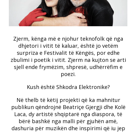
Zjerm, kënga më e njohur teknofolk që nga
dhjetori i vitit të kaluar, është jo vetëm
surpriza e Festivalit të Këngës, por edhe
zbulimi i poetik i vitit. Zjerm na kujton se arti
sjell ende frymëzim, shpresë, udhërrëfim e
poezi.
Kush është Shkodra Elektronike?
Në thelb të këtij projekti që ka mahnitur
publikun qëndrojnë Beatriçe Gjergji dhe Kolë
Laca, dy artistë shqiptarë nga diaspora, të
bërë bashkë nga malli për gjuhën amë,
dashuria për muzikën dhe inspirimi që iu jep