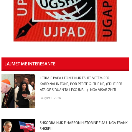
LAJMET ME INTERESANTE
LETRA E PAPA LEONIT NUK ËSHTË VETËM PËR
KARDINALIN TONË, POR PËR TË GJITHË NE, (EDHE PËR
ATA QË S’DUAN TA LEXOJNË…)- NGA VISAR ZHITI
august 1, 2026
SHKODRA NUK E HARRON HISTORINË E SAJ- NGA FRANK
SHKRELI