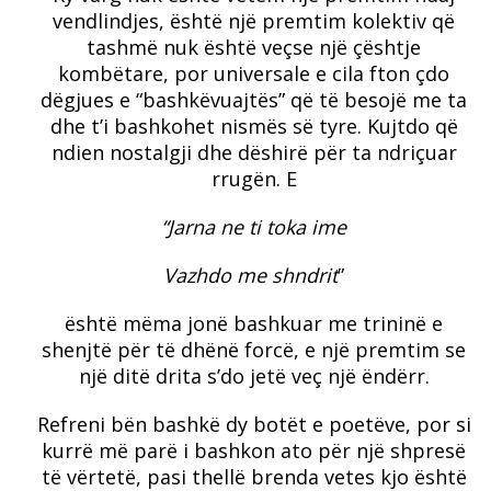
vendlindjes, është një premtim kolektiv që
tashmë nuk është veçse një çështje
kombëtare, por universale e cila fton çdo
dëgjues e “bashkëvuajtës” që të besojë me ta
dhe t’i bashkohet nismës së tyre. Kujtdo që
ndien nostalgji dhe dëshirë për ta ndriçuar
rrugën. E
“Jarna ne ti toka ime
Vazhdo me shndrit
”
është mëma jonë bashkuar me trininë e
shenjtë për të dhënë forcë, e një premtim se
një ditë drita s’do jetë veç një ëndërr.
Refreni bën bashkë dy botët e poetëve, por si
kurrë më parë i bashkon ato për një shpresë
të vërtetë, pasi thellë brenda vetes kjo është