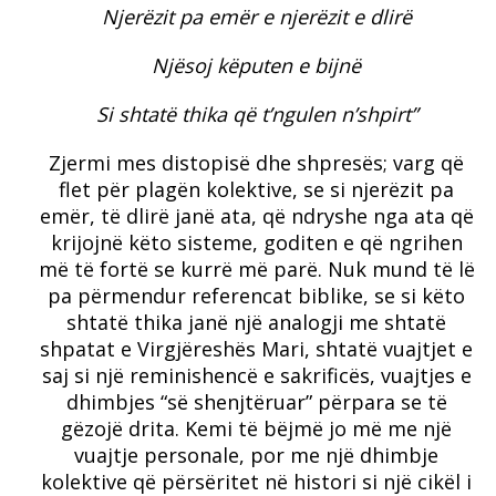
Njerëzit pa emër e njerëzit e dlirë
Njësoj këputen e bijnë
Si shtatë thika që t’ngulen n’shpirt”
Zjermi mes distopisë dhe shpresës; varg që
flet për plagën kolektive, se si njerëzit pa
emër, të dlirë janë ata, që ndryshe nga ata që
krijojnë këto sisteme, goditen e që ngrihen
më të fortë se kurrë më parë. Nuk mund të lë
pa përmendur referencat biblike, se si këto
shtatë thika janë një analogji me shtatë
shpatat e Virgjëreshës Mari, shtatë vuajtjet e
saj si një reminishencë e sakrificës, vuajtjes e
dhimbjes “së shenjtëruar” përpara se të
gëzojë drita. Kemi të bëjmë jo më me një
vuajtje personale, por me një dhimbje
kolektive që përsëritet në histori si një cikël i