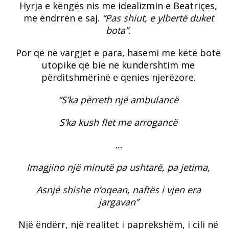
Hyrja e këngës nis me idealizmin e Beatriçes,
me ëndrrën e saj.
“Pas shiut, e ylbertë duket
bota”.
Por që në vargjet e para, hasemi me këtë botë
utopike që bie në kundërshtim me
përditshmërinë e qenies njerëzore.
“S’ka përreth një ambulancë
S’ka kush flet me arrogancë
…
Imagjino një minutë pa ushtarë, pa jetima,
Asnjë shishe n’oqean, naftës i vjen era
jargavan”
Një ëndërr, një realitet i paprekshëm, i cili në