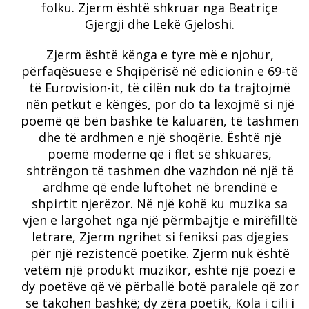
folku. Zjerm është shkruar nga Beatriçe
Gjergji dhe Lekë Gjeloshi.
Zjerm është kënga e tyre më e njohur,
përfaqësuese e Shqipërisë në edicionin e 69-të
të Eurovision-it, të cilën nuk do ta trajtojmë
nën petkut e këngës, por do ta lexojmë si një
poemë që bën bashkë të kaluarën, të tashmen
dhe të ardhmen e një shoqërie. Është një
poemë moderne që i flet së shkuarës,
shtrëngon të tashmen dhe vazhdon në një të
ardhme që ende luftohet në brendinë e
shpirtit njerëzor. Në një kohë ku muzika sa
vjen e largohet nga një përmbajtje e mirëfilltë
letrare, Zjerm ngrihet si feniksi pas djegies
për një rezistencë poetike. Zjerm nuk është
vetëm një produkt muzikor, është një poezi e
dy poetëve që vë përballë botë paralele që zor
se takohen bashkë; dy zëra poetik, Kola i cili i