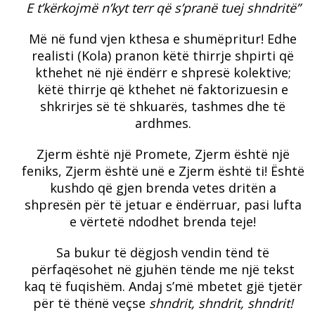
E t’kërkojmë n’kyt terr që s’pranë tuej shndritë”
Më në fund vjen kthesa e shumëpritur! Edhe
realisti (Kola) pranon këtë thirrje shpirti që
kthehet në një ëndërr e shpresë kolektive;
këtë thirrje që kthehet në faktorizuesin e
shkrirjes së të shkuarës, tashmes dhe të
ardhmes.
Zjerm është një Promete, Zjerm është një
feniks, Zjerm është unë e Zjerm është ti! Është
kushdo që gjen brenda vetes dritën a
shpresën për të jetuar e ëndërruar, pasi lufta
e vërtetë ndodhet brenda teje!
Sa bukur të dëgjosh vendin tënd të
përfaqësohet në gjuhën tënde me një tekst
kaq të fuqishëm. Andaj s’më mbetet gjë tjetër
për të thënë veçse
shndrit, shndrit, shndrit!