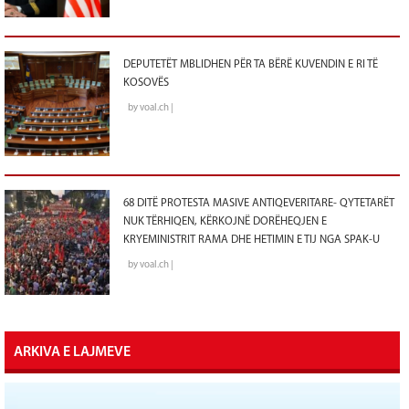
DEPUTETËT MBLIDHEN PËR TA BËRË KUVENDIN E RI TË
KOSOVËS
by voal.ch |
68 DITË PROTESTA MASIVE ANTIQEVERITARE- QYTETARËT
NUK TËRHIQEN, KËRKOJNË DORËHEQJEN E
KRYEMINISTRIT RAMA DHE HETIMIN E TIJ NGA SPAK-U
by voal.ch |
ARKIVA E LAJMEVE