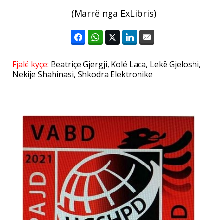
(Marrë nga ExLibris)
Fjalë kyçe:
Beatriçe Gjergji
,
Kolë Laca
,
Lekë Gjeloshi
,
Nekije Shahinasi
,
Shkodra Elektronike