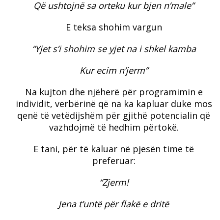
Që ushtojnë sa orteku kur bjen n’male”
E teksa shohim vargun
“Yjet s’i shohim se yjet na i shkel kamba
Kur ecim n’jerm”
Na kujton dhe njëherë për programimin e
individit, verbërinë që na ka kapluar duke mos
qenë të vetëdijshëm për gjithë potencialin që
vazhdojmë të hedhim përtokë.
E tani, për të kaluar në pjesën time të
preferuar:
“Zjerm!
Jena t’untë për flakë e dritë