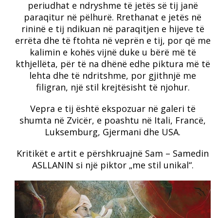
periudhat e ndryshme të jetës së tij janë
paraqitur në pëlhurë. Rrethanat e jetës në
rininë e tij ndikuan në paraqitjen e hijeve të
errëta dhe të ftohta në veprën e tij, por që me
kalimin e kohës vijnë duke u bërë më të
kthjellëta, për të na dhënë edhe piktura më të
lehta dhe të ndritshme, por gjithnjë me
filigran, një stil krejtësisht të njohur.
Vepra e tij është ekspozuar në galeri të
shumta në Zvicër, e poashtu në Itali, Francë,
Luksemburg, Gjermani dhe USA.
Kritikët e artit e përshkruajnë Sam – Samedin
ASLLANIN si një piktor „me stil unikal“.