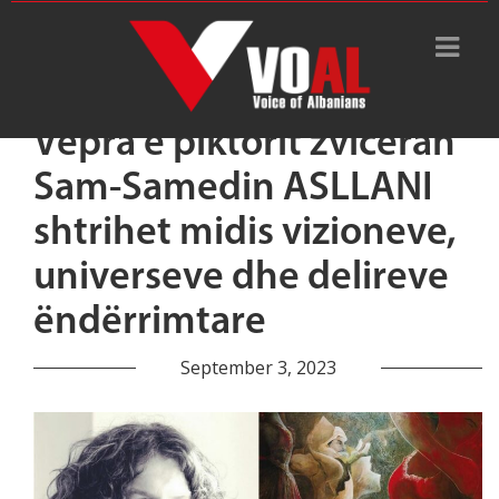
Vepra e piktorit zviceran
Sam-Samedin ASLLANI
shtrihet midis vizioneve,
universeve dhe delireve
ëndërrimtare
September 3, 2023