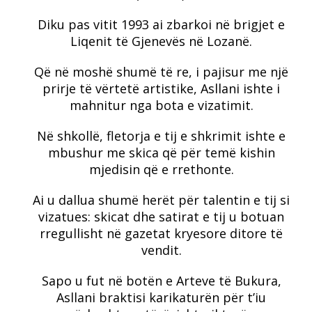
Diku pas vitit 1993 ai zbarkoi në brigjet e
Liqenit të Gjenevës në Lozanë.
Që në moshë shumë të re, i pajisur me një
prirje të vërtetë artistike, Asllani ishte i
mahnitur nga bota e vizatimit.
Në shkollë, fletorja e tij e shkrimit ishte e
mbushur me skica që për temë kishin
mjedisin që e rrethonte.
Ai u dallua shumë herët për talentin e tij si
vizatues: skicat dhe satirat e tij u botuan
rregullisht në gazetat kryesore ditore të
vendit.
Sapo u fut në botën e Arteve të Bukura,
Asllani braktisi karikaturën për t’iu