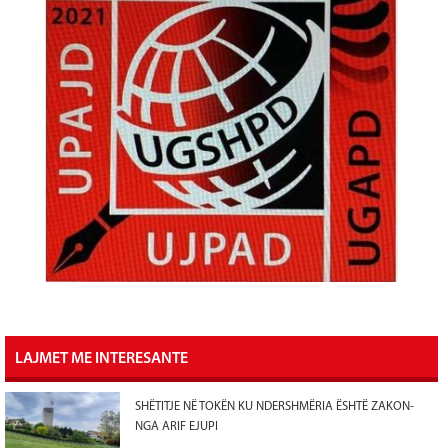
LAJMET ME INTERESANTE
SHËTITJE NË TOKËN KU NDERSHMËRIA ËSHTË ZAKON-
NGA ARIF EJUPI