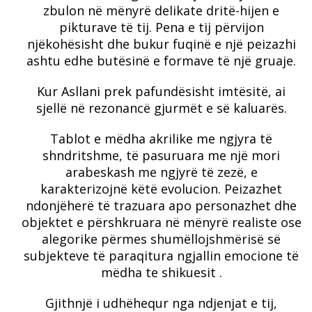
zbulon në mënyrë delikate dritë-hijen e
pikturave të tij. Pena e tij përvijon
njëkohësisht dhe bukur fuqinë e një peizazhi
ashtu edhe butësinë e formave të një gruaje.
Kur Asllani prek pafundësisht imtësitë, ai
sjellë në rezonancë gjurmët e së kaluarës.
Tablot e mëdha akrilike me ngjyra të
shndritshme, të pasuruara me një mori
arabeskash me ngjyrë të zezë, e
karakterizojnë këtë evolucion. Peizazhet
ndonjëherë të trazuara apo personazhet dhe
objektet e përshkruara në mënyrë realiste ose
alegorike përmes shumëllojshmërisë së
subjekteve të paraqitura ngjallin emocione të
mëdha te shikuesit .
Gjithnjë i udhëhequr nga ndjenjat e tij,