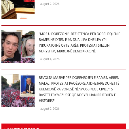
august 2, 2026
“MOS U DORËZONI”- REZISTENCA PËR DORËHEQJEN E
RAMËS NË DITËN E 66, DUA LIPA DHE LEA YPI
INKURAJOJNË QYTETARËT: PROTESTAT SJELLIN
NDRYSHIM, MBROJNË DEMOKRACINË
august 4, 2026
REVOLTA MASIVE PËR DORËHEQJEN E RAMËS, ARBEN
MALAJ: PROTESTAT PAQËSORE ATDHETARE DUHET TË
KULMOJNË PA VONESË NË “MOSBINDJE CIVILE”! 5
RASTET FRYMËZUESE QË NDRYSHUAN RRJEDHËN E
HISTORISË
august 2, 2026