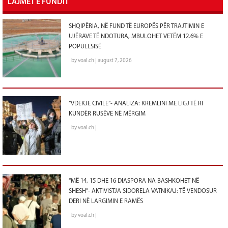
LAJMET E FUNDIT
SHQIPËRIA, NË FUND TË EUROPËS PËR TRAJTIMIN E
UJËRAVE TË NDOTURA, MBULOHET VETËM 12.6% E
POPULLSISË
by voal.ch | august 7, 2026
“VDEKJE CIVILE”- ANALIZA: KREMLINI ME LIGJ TË RI
KUNDËR RUSËVE NË MËRGIM
by voal.ch |
“MË 14, 15 DHE 16 DIASPORA NA BASHKOHET NË
SHESH”- AKTIVISTJA SIDORELA VATNIKAJ: TË VENDOSUR
DERI NË LARGIMIN E RAMËS
by voal.ch |