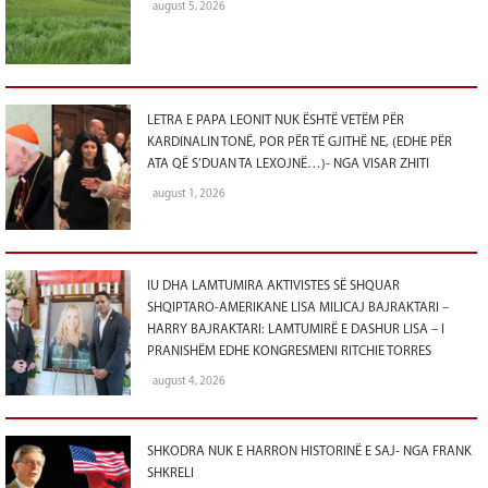
august 5, 2026
LETRA E PAPA LEONIT NUK ËSHTË VETËM PËR
KARDINALIN TONË, POR PËR TË GJITHË NE, (EDHE PËR
ATA QË S’DUAN TA LEXOJNË…)- NGA VISAR ZHITI
august 1, 2026
IU DHA LAMTUMIRA AKTIVISTES SË SHQUAR
SHQIPTARO-AMERIKANE LISA MILICAJ BAJRAKTARI –
HARRY BAJRAKTARI: LAMTUMIRË E DASHUR LISA – I
PRANISHËM EDHE KONGRESMENI RITCHIE TORRES
august 4, 2026
SHKODRA NUK E HARRON HISTORINË E SAJ- NGA FRANK
SHKRELI