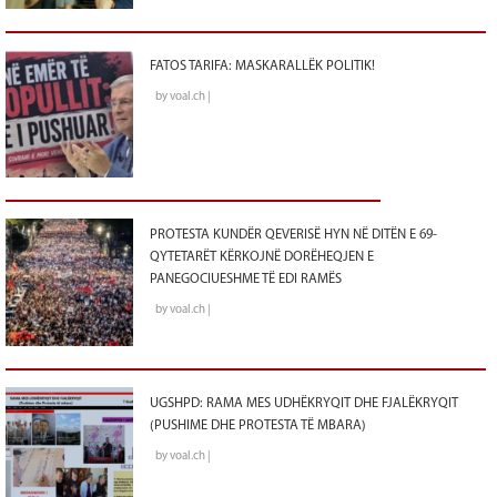
FATOS TARIFA: MASKARALLËK POLITIK!
by voal.ch |
PROTESTA KUNDËR QEVERISË HYN NË DITËN E 69-
QYTETARËT KËRKOJNË DORËHEQJEN E
PANEGOCIUESHME TË EDI RAMËS
by voal.ch |
UGSHPD: RAMA MES UDHËKRYQIT DHE FJALËKRYQIT
(PUSHIME DHE PROTESTA TË MBARA)
by voal.ch |