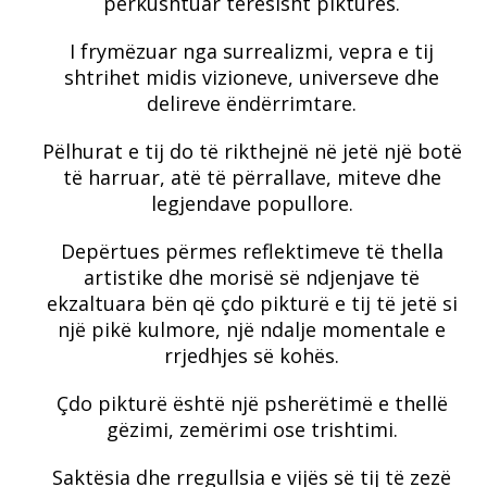
përkushtuar tërësisht pikturës.
I frymëzuar nga surrealizmi, vepra e tij
shtrihet midis vizioneve, universeve dhe
delireve ëndërrimtare.
Pëlhurat e tij do të rikthejnë në jetë një botë
të harruar, atë të përrallave, miteve dhe
legjendave popullore.
Depërtues përmes reflektimeve të thella
artistike dhe morisë së ndjenjave të
ekzaltuara bën që çdo pikturë e tij të jetë si
një pikë kulmore, një ndalje momentale e
rrjedhjes së kohës.
Çdo pikturë është një psherëtimë e thellë
gëzimi, zemërimi ose trishtimi.
Saktësia dhe rregullsia e vijës së tij të zezë