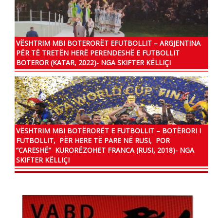
VËSHTRIM MBI BOTERORËT EFUTBOLLIT – ARGJENTINA
PËR TË TRETËN HERË PERENDESHË E FUTBOLLIT
BOTEROR (KATAR, 2022)- NGA SKIFTER KËLLIÇI
VËSHTRIM MBI BOTËRORËT E FUTBOLLIT – BOTËRORI I
FUTBOLLIT, PËR HERE TË PARE NË RUSI, POR
“CARESHË” KURORËZOHET FRANCA (RUSI, 2018)- NGA
SKIFTER KËLLIÇI