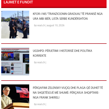
LAJMET E FUNDIT
KFOR-I NIS “TRANZICIONIN GRADUAL” TË PRANISË NGA
URA MBI IBËR, LISTA SERBE KUNDËRSHTON
by voal.ch | august 10, 2026
UGSHPD: PËRJETIMI I HISTORISË DHE POLITIKA
KORREKTE
by voal.ch |
PËRQAFIMI ZELENSKY-VUÇIQ DHE PLAGA QË DUHET TË
NA SHQETËSOJË MË SHUMË: PËRÇARJA SHQIPTARE-
NGA FRANK SHKRELI
by voal.ch |