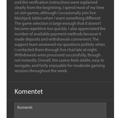
and the verification instructions were explained
clearly from the beginning. I spend most of my time
on slot games, although I occasionally join live
blackjack tables when I want something different.
The game selection is large enough that it doesn’t
become repetitive too quickly. I also appreciated the
number of available payment methods because it
made deposits and withdrawals convenient. The
support team answered my questions politely when
I contacted them through live chat late at night.
Withdrawals were processed successfully, though
not instantly. Overall, the casino feels stable, easy to
navigate, and fairly enjoyable for moderate gaming
sessions throughout the week.
Komentet