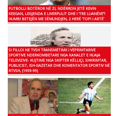
FUTBOLLI BOTËROR NË ZI, NDËRRON JETË KEVIN
KEEGAN, LEGJENDA E LIVERPULIT DHE I ‘TRE LUANËVE”!
HUMBI BETEJËN ME SËMUNDJEN, 2 HERË ‘TOPI I ARTË’
SI FILLOI NE TVSH TRANSMETIMII I VEPRIMTARIVE
SPORTIVE NDERKOMBETARE NGA KANALET E HUAJA
TELEVIZIVE- KUJTIME NGA SKIFTER KËLLIÇI, SHKRIMTAR,
PUBLICIST, ISH-GAZETAR DHE KOMENTATOR SPORTIV NË
RTVSH, (1959-99)