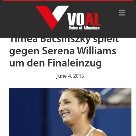
Timea Bacsinszky spielt
gegen Serena Williams
um den Finaleinzug
June 4, 2015