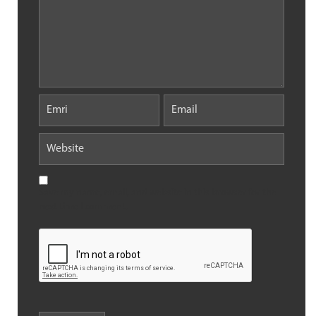
Save my name, email, and website in this browser for the
next time I comment.