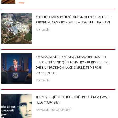
KFOR RRIT GATISHMËRINË: AKTIVIZOHEN KAPACITETET
AJRORE NË CAMP BONDSTEEL – NGA ISUF B.BAJRAMI
by voal.ch |
AMBASADA NË TIRANË NDAN MESAZHIN E MARCO
RUBIOS: NJË VEND QË NUK SIGURON BURIMET JETIKE
DHE NUK PRODHON ILAÇE, S’MUND TË MBROJË
POPULLIN E TIJ
by voal.ch |
THONI SE E QËRROI TERRI – CIKËL POETIK NGA HAVZI
NELA (1934-1988)
by voal.ch | february 24, 2017