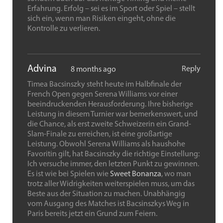
Erfahrung. Erfolg – sei es im Sport oder Spiel – stellt
sich ein, wenn man Risiken eingeht, ohne die
Kontrolle zu verlieren.
Advina
Reply
8 months ago
Timea Bacsinszky steht heute im Halbfinale der
French Open gegen Serena Williams vor einer
beeindruckenden Herausforderung. Ihre bisherige
Leistung in diesem Turnier war bemerkenswert, und
die Chance, als erst zweite Schweizerin ein Grand-
Slam-Finale zu erreichen, ist eine großartige
Leistung. Obwohl Serena Williams als haushohe
Favoritin gilt, hat Bacsinszky die richtige Einstellung:
Ich versuche immer, den letzten Punkt zu gewinnen.
Es ist wie bei Spielen wie
Sweet Bonanza
, wo man
trotz aller Widrigkeiten weiterspielen muss, um das
Beste aus der Situation zu machen. Unabhängig
vom Ausgang des Matches ist Bacsinszkys Weg in
Paris bereits jetzt ein Grund zum Feiern.