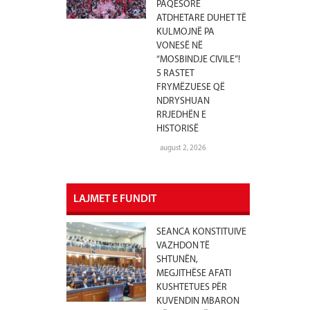
PAQËSORE
ATDHETARE DUHET TË
KULMOJNË PA
VONESË NË
“MOSBINDJE CIVILE”!
5 RASTET
FRYMËZUESE QË
NDRYSHUAN
RRJEDHËN E
HISTORISË
august 2, 2026
LAJMET E FUNDIT
SEANCA KONSTITUIVE
VAZHDON TË
SHTUNËN,
MEGJITHËSE AFATI
KUSHTETUES PËR
KUVENDIN MBARON