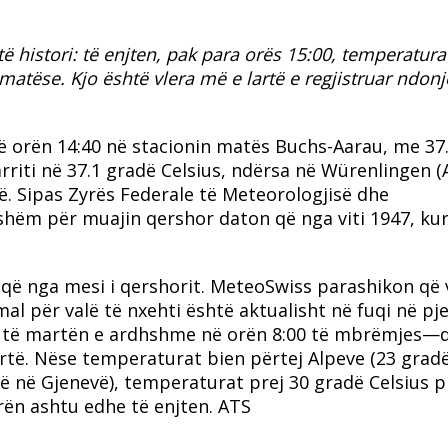
të histori: të enjten, pak para orës 15:00, temperatura
 matëse.
Kjo është vlera më e lartë e regjistruar ndon
ë orën 14:40 në stacionin matës Buchs-Aarau, me 37
riti në 37.1 gradë Celsius, ndërsa në Würenlingen (
ë.
Sipas Zyrës Federale të Meteorologjisë dhe
shëm për muajin qershor daton që nga viti 1947, ku
që nga mesi i qershorit.
MeteoSwiss parashikon që 
al për valë të nxehti është aktualisht në fuqi në pj
ri të martën e ardhshme në orën 8:00 të mbrëmjes—
rtë.
Nëse temperaturat bien përtej Alpeve (23 grad
dë në Gjenevë), temperaturat prej 30 gradë Celsius p
urën ashtu edhe të enjten. ATS