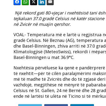
Një rekord gati 80-vjeçar i nxehtësisë tani ësh
tejkaluan 37.0 gradë Celsius në katër stacione
në Zvicër në muajin qershor.
VOAL- Temperatura më e lartë u regjistrua n
gradë Celsius.
Në Beznau (AG), temperatura ar
dhe Basel-Binningen, zhiva arriti në 37.0 grad
Klimatologjisë (MeteoSwiss), rekordi i mëpar
Basel-Binningen u mat 36.9°C.
Nxehtësia përvëluese ka qenë e pandërprerë 
të nxehtit—për të cilën paralajmërimi maksim
më të madhe të Zvicrës dhe do të zgjasë de
vazhdojë, megjithëse në mënyrë të pabaraba
Celsius në St. Gallen, 24 në Bernë dhe 28 gra
ende në lartësi të ulëta në Ticino si të mërk