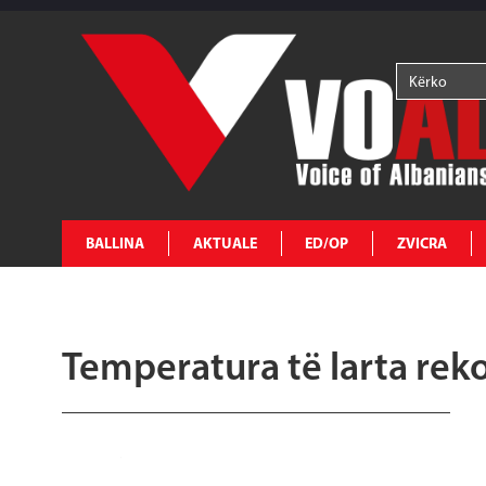
BALLINA
AKTUALE
ED/OP
ZVICRA
Temperatura të larta reko