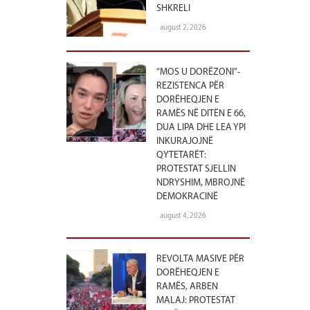
SHKRELI
august 2, 2026
“MOS U DORËZONI”-
REZISTENCA PËR
DORËHEQJEN E
RAMËS NË DITËN E 66,
DUA LIPA DHE LEA YPI
INKURAJOJNË
QYTETARËT:
PROTESTAT SJELLIN
NDRYSHIM, MBROJNË
DEMOKRACINË
august 4, 2026
REVOLTA MASIVE PËR
DORËHEQJEN E
RAMËS, ARBEN
MALAJ: PROTESTAT