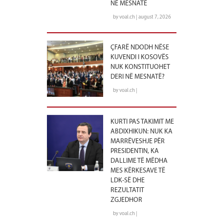
NË MESNATË
by voal.ch | august 7, 2026
ÇFARË NDODH NËSE
KUVENDI I KOSOVËS
NUK KONSTITUOHET
DERI NË MESNATË?
by voal.ch |
KURTI PAS TAKIMIT ME
ABDIXHIKUN: NUK KA
MARRËVESHJE PËR
PRESIDENTIN, KA
DALLIME TË MËDHA
MES KËRKESAVE TË
LDK-SË DHE
REZULTATIT
ZGJEDHOR
by voal.ch |