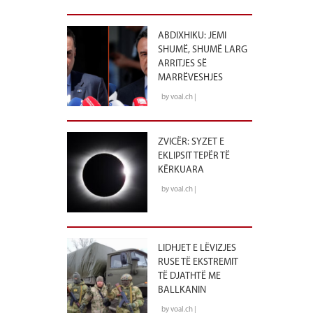
ABDIXHIKU: JEMI
SHUMË, SHUMË LARG
ARRITJES SË
MARRËVESHJES
by voal.ch |
ZVICËR: SYZET E
EKLIPSIT TEPËR TË
KËRKUARA
by voal.ch |
LIDHJET E LËVIZJES
RUSE TË EKSTREMIT
TË DJATHTË ME
BALLKANIN
by voal.ch |