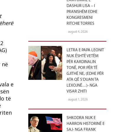
LAMTUMIRË E
DASHUR LISA – I
PRANISHËM EDHE
t
KONGRESMENI
jëherë
RITCHIE TORRES
august 4, 2026
.2
AG)
LETRA E PAPA LEONIT
NUK ËSHTË VETËM
PËR KARDINALIN
r në
TONË, POR PËR TË
GJITHË NE, (EDHE PËR
ATA QË S’DUAN TA
vala e
LEXOJNË…)- NGA
esën
VISAR ZHITI
do të
august 1, 2026
ë
riten
SHKODRA NUK E
HARRON HISTORINË E
SAJ- NGA FRANK