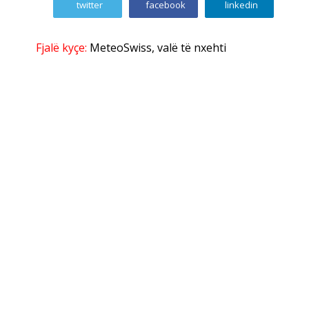
twitter
facebook
linkedin
Fjalë kyçe:
MeteoSwiss
,
valë të nxehti