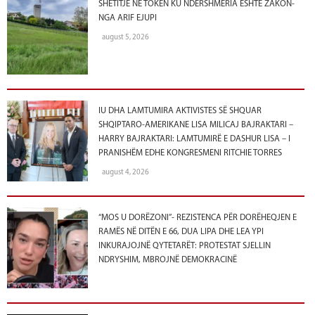
SHËTITJE NË TOKËN KU NDERSHMËRIA ËSHTË ZAKON-
NGA ARIF EJUPI
august 5, 2026
IU DHA LAMTUMIRA AKTIVISTES SË SHQUAR
SHQIPTARO-AMERIKANE LISA MILICAJ BAJRAKTARI –
HARRY BAJRAKTARI: LAMTUMIRË E DASHUR LISA – I
PRANISHËM EDHE KONGRESMENI RITCHIE TORRES
august 4, 2026
“MOS U DORËZONI”- REZISTENCA PËR DORËHEQJEN E
RAMËS NË DITËN E 66, DUA LIPA DHE LEA YPI
INKURAJOJNË QYTETARËT: PROTESTAT SJELLIN
NDRYSHIM, MBROJNË DEMOKRACINË