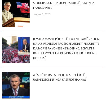
SHKODRA NUK E HARRON HISTORINË E SAJ- NGA
FRANK SHKRELI
august 2, 2026
REVOLTA MASIVE PËR DORËHEQJEN E RAMËS, ARBEN
MALAJ: PROTESTAT PAQËSORE ATDHETARE DUHET TË
KULMOJNË PA VONESË NË “MOSBINDJE CIVILE”! 5
RASTET FRYMËZUESE QË NDRYSHUAN RRJEDHËN E
HISTORISË
A ËSHTË RAMA PARTNER I BESUESHËM PËR
UASHINGTONIN?- NGA KASTRIOT HAXHIAJ