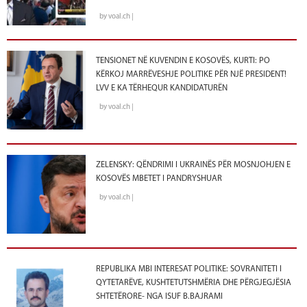
by voal.ch |
TENSIONET NË KUVENDIN E KOSOVËS, KURTI: PO
KËRKOJ MARRËVESHJE POLITIKE PËR NJË PRESIDENT!
LVV E KA TËRHEQUR KANDIDATURËN
by voal.ch |
ZELENSKY: QËNDRIMI I UKRAINËS PËR MOSNJOHJEN E
KOSOVËS MBETET I PANDRYSHUAR
by voal.ch |
REPUBLIKA MBI INTERESAT POLITIKE: SOVRANITETI I
QYTETARËVE, KUSHTETUTSHMËRIA DHE PËRGJEGJËSIA
SHTETËRORE- NGA ISUF B.BAJRAMI