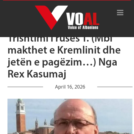
Tag Archive: Trishtimi i ruses T.
Trishtimi i ruses T. (Mbi
makthet e Kremlinit dhe
jetën e pagëzim…) Nga
Rex Kasumaj
April 16, 2026