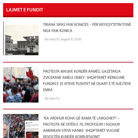
LAJMET E FUNDIT
TIRANA SIPAS FAIK KONICËS – PËR KRYEQYTETIN TONË
NGA FAIK KONICA
by voal.ch | august 8, 2026
PROTESTA MASIVE KUNDËR RAMËS, GAZETARJA
ZVICERANE AMÈLE DEBEY: SHQIPTARËT KËRKOJNË
FUNDIN E 35 VITEVE PUSHTET NË DUART E TË NJËJTËVE
EMRA
by voal.ch |
“KA ARDHUR KOHA QË RAMA TË LARGOHET!” –
PROTESTA NË DITËN E 70, PROFESORI I NJOHUR
AMERIKAN STEVE HANKE: SHQIPTARËT VIJOJNË
REVOLTËN KUNDËR KORRUPSIONIT