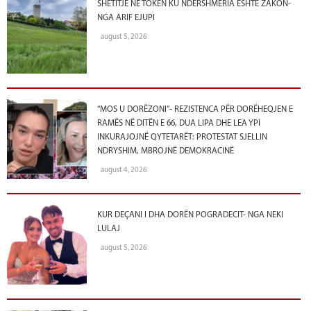
SHËTITJE NË TOKËN KU NDERSHMËRIA ËSHTË ZAKON-
NGA ARIF EJUPI
august 5, 2026
“MOS U DORËZONI”- REZISTENCA PËR DORËHEQJEN E
RAMËS NË DITËN E 66, DUA LIPA DHE LEA YPI
INKURAJOJNË QYTETARËT: PROTESTAT SJELLIN
NDRYSHIM, MBROJNË DEMOKRACINË
august 4, 2026
KUR DEÇANI I DHA DORËN POGRADECIT- NGA NEKI
LULAJ
august 5, 2026