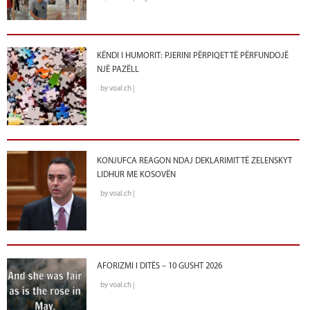
KËNDI I HUMORIT: PJERINI PËRPIQET TË PËRFUNDOJË
NJË PAZËLL
by voal.ch |
KONJUFCA REAGON NDAJ DEKLARIMIT TË ZELENSKYT
LIDHUR ME KOSOVËN
by voal.ch |
AFORIZMI I DITËS – 10 GUSHT 2026
by voal.ch |