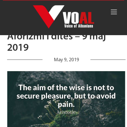
Tag Archive: të zgjuarit
Aforizmi i ditës – 9 maj
2019
May 9, 2019