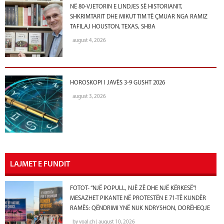
NË 80-VJETORIN E LINDJES SË HISTORIANIT,
SHKRIMTARIT DHE MIKUT TIM TË ÇMUAR NGA RAMIZ
TAFILAJ HOUSTON, TEXAS, SHBA
august 4, 2026
HOROSKOPI I JAVËS 3-9 GUSHT 2026
august 3, 2026
LAJMET E FUNDIT
FOTOT- “NJË POPULL, NJË ZË DHE NJË KËRKESË”!
MESAZHET PIKANTE NË PROTESTËN E 71-TË KUNDËR
RAMËS: QËNDRIMI YNË NUK NDRYSHON, DORËHEQJE
by voal.ch | august 10, 2026