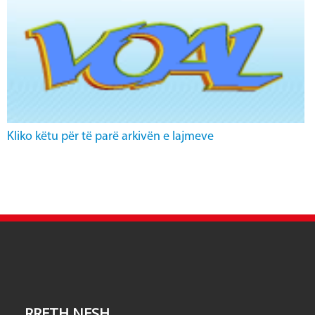
Kliko këtu për të parë arkivën e lajmeve
RRETH NESH