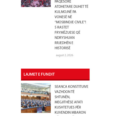
PAQËSORE
ATDHETARE DUHET TË
KULMOJNË PA
VONESË NË
“MOSBINDJE CIVILE”!
5 RASTET
FRYMËZUESE QË
NDRYSHUAN
RRJEDHËN E
HISTORISË
august 2, 2026
LAJMET E FUNDIT
SEANCA KONSTITUIVE
VAZHDON TË
SHTUNËN,
MEGJITHËSE AFATI
KUSHTETUES PËR
KUVENDIN MBARON