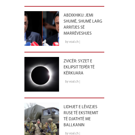
ABDIXHIKU: JEMI
SHUMË, SHUMË LARG
ARRITJES SË
MARRËVESHJES
by voal.ch |
ZVICËR: SYZET E
EKLIPSIT TEPËR TË
KËRKUARA
by voal.ch |
LIDHJET E LËVIZJES
RUSE TË EKSTREMIT
TË DJATHTË ME
BALLKANIN
by voal.ch |