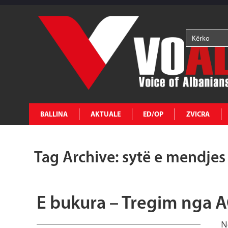
BALLINA
AKTUALE
ED/OP
ZVICRA
Tag Archive: sytë e mendjes
E bukura – Tregim nga
N