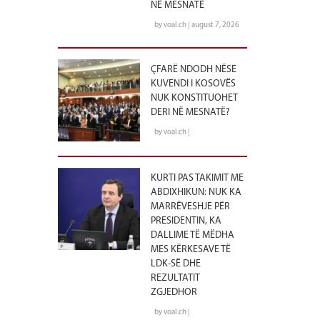
NË MESNATË
by voal.ch | august 7, 2026
ÇFARË NDODH NËSE
KUVENDI I KOSOVËS
NUK KONSTITUOHET
DERI NË MESNATË?
by voal.ch |
KURTI PAS TAKIMIT ME
ABDIXHIKUN: NUK KA
MARRËVESHJE PËR
PRESIDENTIN, KA
DALLIME TË MËDHA
MES KËRKESAVE TË
LDK-SË DHE
REZULTATIT
ZGJEDHOR
by voal.ch |