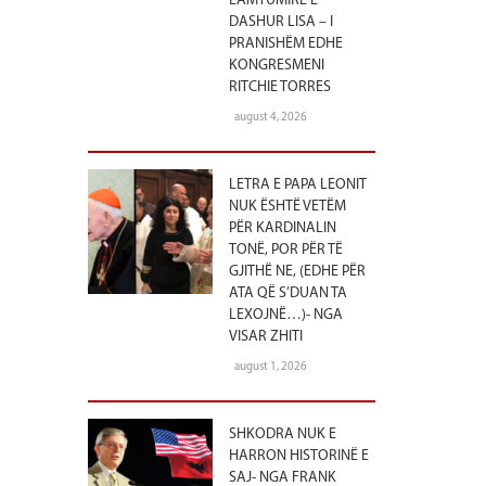
LAMTUMIRË E
DASHUR LISA – I
PRANISHËM EDHE
KONGRESMENI
RITCHIE TORRES
august 4, 2026
LETRA E PAPA LEONIT
NUK ËSHTË VETËM
PËR KARDINALIN
TONË, POR PËR TË
GJITHË NE, (EDHE PËR
ATA QË S’DUAN TA
LEXOJNË…)- NGA
VISAR ZHITI
august 1, 2026
SHKODRA NUK E
HARRON HISTORINË E
SAJ- NGA FRANK