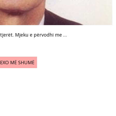
tjerët. Mjeku e përvodhi me …
LEXO MË SHUMË