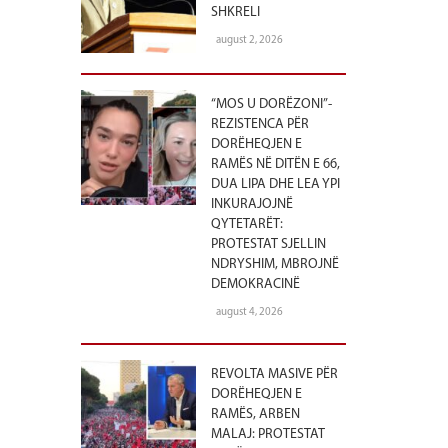
SHKRELI
august 2, 2026
“MOS U DORËZONI”-
REZISTENCA PËR
DORËHEQJEN E
RAMËS NË DITËN E 66,
DUA LIPA DHE LEA YPI
INKURAJOJNË
QYTETARËT:
PROTESTAT SJELLIN
NDRYSHIM, MBROJNË
DEMOKRACINË
august 4, 2026
REVOLTA MASIVE PËR
DORËHEQJEN E
RAMËS, ARBEN
MALAJ: PROTESTAT