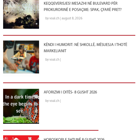
KEQQEVERISJES! MESAZHI NË BULEVARD PËR
PROKURORINË E POSAÇME: SPAK, ÇFARË PRET?
by voal.ch | august 8, 2026
KËNDI I HUMORIT: NË SHKOLLË, MËSUESJA I THOTË
MARKELIANIT
by voal.ch |
AFORIZMI I DITËS- 8 GUSHT 2026
by voal.ch |