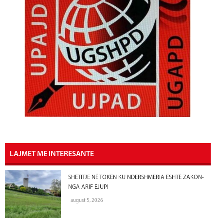
LAJMET ME INTERESANTE
SHËTITJE NË TOKËN KU NDERSHMËRIA ËSHTË ZAKON-
NGA ARIF EJUPI
august 5, 2026