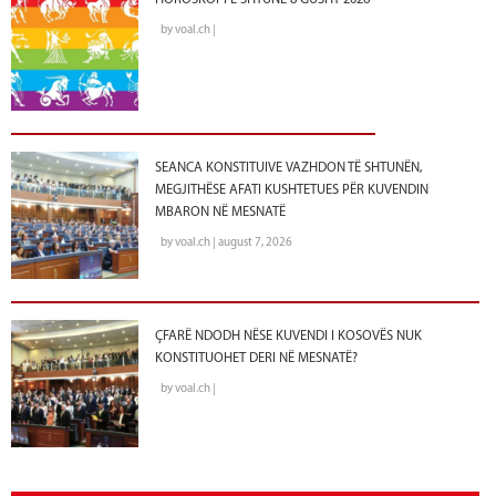
HOROSKOPI E SHTUNË 8 GUSHT 2026
by voal.ch |
SEANCA KONSTITUIVE VAZHDON TË SHTUNËN,
MEGJITHËSE AFATI KUSHTETUES PËR KUVENDIN
MBARON NË MESNATË
by voal.ch | august 7, 2026
ÇFARË NDODH NËSE KUVENDI I KOSOVËS NUK
KONSTITUOHET DERI NË MESNATË?
by voal.ch |