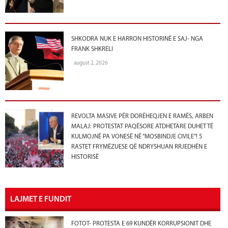
SHKODRA NUK E HARRON HISTORINË E SAJ- NGA
FRANK SHKRELI
august 2, 2026
REVOLTA MASIVE PËR DORËHEQJEN E RAMËS, ARBEN
MALAJ: PROTESTAT PAQËSORE ATDHETARE DUHET TË
KULMOJNË PA VONESË NË “MOSBINDJE CIVILE”! 5
RASTET FRYMËZUESE QË NDRYSHUAN RRJEDHËN E
HISTORISË
LAJMET E FUNDIT
FOTOT- PROTESTA E 69 KUNDËR KORRUPSIONIT DHE