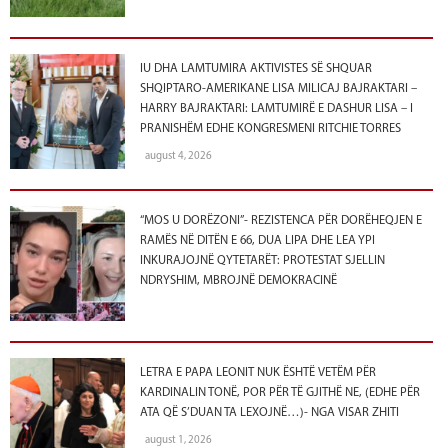
IU DHA LAMTUMIRA AKTIVISTES SË SHQUAR
SHQIPTARO-AMERIKANE LISA MILICAJ BAJRAKTARI –
HARRY BAJRAKTARI: LAMTUMIRË E DASHUR LISA – I
PRANISHËM EDHE KONGRESMENI RITCHIE TORRES
august 4, 2026
“MOS U DORËZONI”- REZISTENCA PËR DORËHEQJEN E
RAMËS NË DITËN E 66, DUA LIPA DHE LEA YPI
INKURAJOJNË QYTETARËT: PROTESTAT SJELLIN
NDRYSHIM, MBROJNË DEMOKRACINË
LETRA E PAPA LEONIT NUK ËSHTË VETËM PËR
KARDINALIN TONË, POR PËR TË GJITHË NE, (EDHE PËR
ATA QË S’DUAN TA LEXOJNË…)- NGA VISAR ZHITI
august 1, 2026