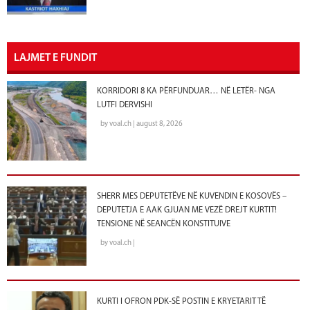
LAJMET E FUNDIT
KORRIDORI 8 KA PËRFUNDUAR… NË LETËR- NGA
LUTFI DERVISHI
by voal.ch | august 8, 2026
SHERR MES DEPUTETËVE NË KUVENDIN E KOSOVËS –
DEPUTETJA E AAK GJUAN ME VEZË DREJT KURTIT!
TENSIONE NË SEANCËN KONSTITUIVE
by voal.ch |
KURTI I OFRON PDK-SË POSTIN E KRYETARIT TË