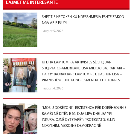
LAJMET ME INTERESANTE
SHËTITJE NË TOKËN KU NDERSHMËRIA ËSHTË ZAKON-
NGA ARIF EJUPI
august 5, 2026
IU DHA LAMTUMIRA AKTIVISTES SË SHQUAR
SHQIPTARO-AMERIKANE LISA MILICAJ BAJRAKTARI –
HARRY BAJRAKTARI: LAMTUMIRË E DASHUR LISA – I
PRANISHËM EDHE KONGRESMENI RITCHIE TORRES
august 4, 2026
“MOS U DORËZONI”- REZISTENCA PËR DORËHEQJEN E
RAMËS NË DITËN E 66, DUA LIPA DHE LEA YPI
INKURAJOJNË QYTETARËT: PROTESTAT SJELLIN
NDRYSHIM, MBROJNË DEMOKRACINË