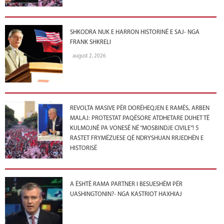
SHKODRA NUK E HARRON HISTORINË E SAJ- NGA
FRANK SHKRELI
august 2, 2026
REVOLTA MASIVE PËR DORËHEQJEN E RAMËS, ARBEN
MALAJ: PROTESTAT PAQËSORE ATDHETARE DUHET TË
KULMOJNË PA VONESË NË “MOSBINDJE CIVILE”! 5
RASTET FRYMËZUESE QË NDRYSHUAN RRJEDHËN E
HISTORISË
A ËSHTË RAMA PARTNER I BESUESHËM PËR
UASHINGTONIN?- NGA KASTRIOT HAXHIAJ