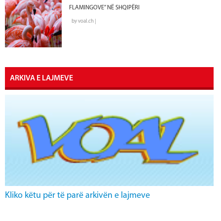
FLAMINGOVE” NË SHQIPËRI
by voal.ch |
ARKIVA E LAJMEVE
Kliko këtu për të parë arkivën e lajmeve