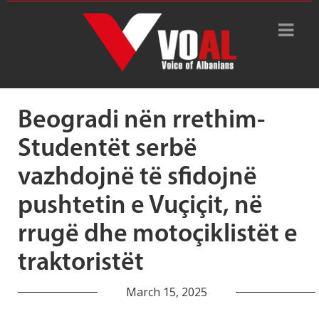
Tag Archive: protesta e
incidente
Beogradi nën rrethim-
Studentët serbë
vazhdojnë të sfidojnë
pushtetin e Vuçiçit, në
rrugë dhe motoçiklistët e
traktoristët
March 15, 2025