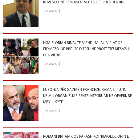
KUVENDIT NË KËMBIM TË VOTËS PËR PRESIDENTIN
by voal.ch |
NGA FLORIAN BINAJ TE BLENDI SALAJ, VIP-AT QË
FRYMËZOJNË PREJ 70 DITËSH NË PROTESTË! MESAZHI I
DEA VIERIT
by voal.ch |
LUBONJA PËR GAZETËN FRANCEZE: RAMA SI PUTIN.
KRIMI I ORGANIZUAR ËSHTË INTEGRUAR NË QEVERI, BE
MBYLL SYTË
by voal.ch |
ROMANI BRITANIK QË PARASHIKOI “REVOLUCIONIN E