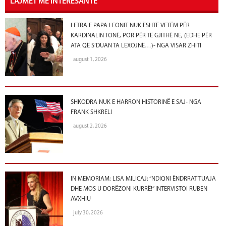
LAJMET ME INTERESANTE
LETRA E PAPA LEONIT NUK ËSHTË VETËM PËR
KARDINALIN TONË, POR PËR TË GJITHË NE, (EDHE PËR
ATA QË S’DUAN TA LEXOJNË…)- NGA VISAR ZHITI
august 1, 2026
SHKODRA NUK E HARRON HISTORINË E SAJ- NGA
FRANK SHKRELI
august 2, 2026
IN MEMORIAM: LISA MILICAJ: “NDIQNI ËNDRRAT TUAJA
DHE MOS U DORËZONI KURRË!” INTERVISTOI RUBEN
AVXHIU
july 30, 2026