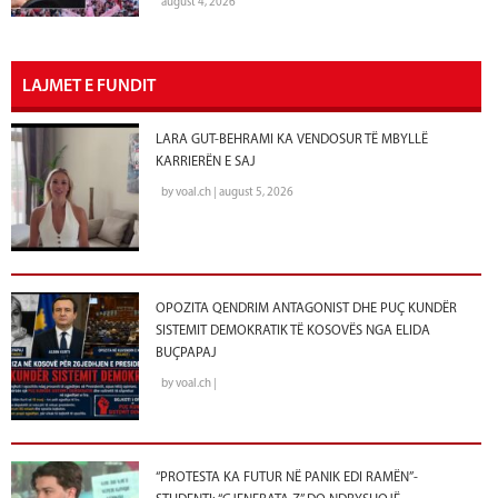
august 4, 2026
LAJMET E FUNDIT
LARA GUT-BEHRAMI KA VENDOSUR TË MBYLLË
KARRIERËN E SAJ
by voal.ch | august 5, 2026
OPOZITA QENDRIM ANTAGONIST DHE PUÇ KUNDËR
SISTEMIT DEMOKRATIK TË KOSOVËS NGA ELIDA
BUÇPAPAJ
by voal.ch |
“PROTESTA KA FUTUR NË PANIK EDI RAMËN”-