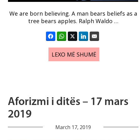
We are born believing. A man bears beliefs as a
tree bears apples. Ralph Waldo …
LEXO MË SHUMË
Aforizmi i ditës – 17 mars
2019
March 17, 2019