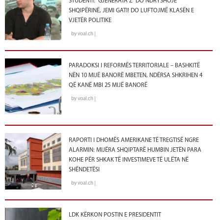
STUDENTI: “GJENERATA Z” DO NDRYSHOJË
SHQIPËRINË, JEMI GATI! DO LUFTOJMË KLASËN E
VJETËR POLITIKE
by voal.ch |
PARADOKSI I REFORMËS TERRITORIALE – BASHKITË
NËN 10 MIJË BANORË MBETEN, NDËRSA SHKRIHEN 4
QË KANË MBI 25 MIJË BANORË
by voal.ch |
RAPORTI I DHOMËS AMERIKANE TË TREGTISË NGRE
ALARMIN: MIJËRA SHQIPTARË HUMBIN JETËN PARA
KOHE PËR SHKAK TË INVESTIMEVE TË ULËTA NË
SHËNDETËSI
by voal.ch |
LDK KËRKON POSTIN E PRESIDENTIT