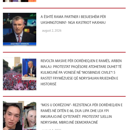
A ËSHTË RAMA PARTNER I BESUESHËM PËR
UASHINGTONIN?- NGA KASTRIOT HAXHIAJ
august 2, 2026
REVOLTA MASIVE PËR DORËHEQJEN E RAMËS, ARBEN
MALAJ: PROTESTAT PAQËSORE ATDHETARE DUHET TË
KULMOJNË PA VONESË NË “MOSBINDJE CIVILE”! 5
RASTET FRYMËZUESE QË NDRYSHUAN RRJEDHËN E
HISTORISË
“MOS U DORËZONI”- REZISTENCA PËR DORËHEQJEN E
RAMËS NË DITËN E 66, DUA LIPA DHE LEA YPI
INKURAJOJNË QYTETARËT: PROTESTAT SJELLIN
NDRYSHIM, MBROJNË DEMOKRACINË