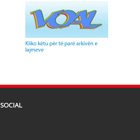
Kliko këtu për të parë arkivën e
lajmeve
SOCIAL