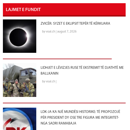
LAJMET E FUNDIT
ZVICËR: SYZET E EKLIPSIT TEPËR TË KËRKUARA
by voal.ch | august 7, 2026
LIDHJET E LËVIZJES RUSE TË EKSTREMIT TË DJATHTË ME
BALLKANIN
by voal.ch |
LDK-JA KA NJË MUNDËSI HISTORIKE: TË PROPOZOJË
PËR PRESIDENT DY OSE TRE FIGURA ME INTEGRITET-
NGA SADRI RAMABAJA