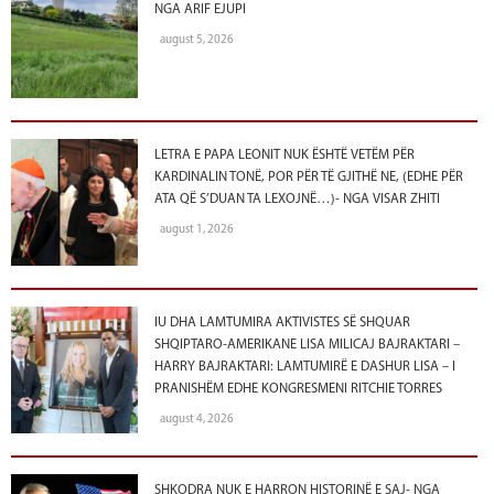
NGA ARIF EJUPI
august 5, 2026
LETRA E PAPA LEONIT NUK ËSHTË VETËM PËR
KARDINALIN TONË, POR PËR TË GJITHË NE, (EDHE PËR
ATA QË S’DUAN TA LEXOJNË…)- NGA VISAR ZHITI
august 1, 2026
IU DHA LAMTUMIRA AKTIVISTES SË SHQUAR
SHQIPTARO-AMERIKANE LISA MILICAJ BAJRAKTARI –
HARRY BAJRAKTARI: LAMTUMIRË E DASHUR LISA – I
PRANISHËM EDHE KONGRESMENI RITCHIE TORRES
august 4, 2026
SHKODRA NUK E HARRON HISTORINË E SAJ- NGA