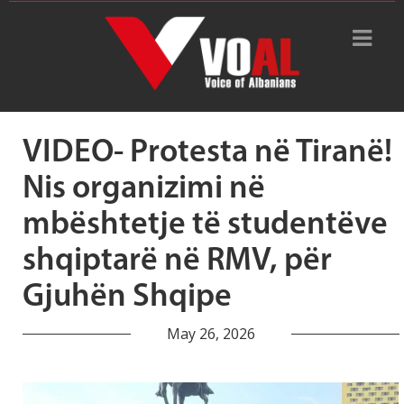
Tag Archive: Një gjuhë na
bashkon
VIDEO- Protesta në Tiranë!
Nis organizimi në
mbështetje të studentëve
shqiptarë në RMV, për
Gjuhën Shqipe
May 26, 2026