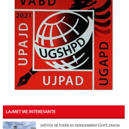
LAJMET ME INTERESANTE
SHËTITJE NË TOKËN KU NDERSHMËRIA ËSHTË ZAKON-