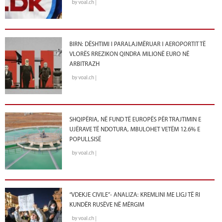
by voal.ch |
BIRN: DËSHTIMI I PARALAJMËRUAR I AEROPORTIT TË
VLORËS RREZIKON QINDRA MILIONË EURO NË
ARBITRAZH
by voal.ch |
SHQIPËRIA, NË FUND TË EUROPËS PËR TRAJTIMIN E
UJËRAVE TË NDOTURA, MBULOHET VETËM 12.6% E
POPULLSISË
by voal.ch |
“VDEKJE CIVILE”- ANALIZA: KREMLINI ME LIGJ TË RI
KUNDËR RUSËVE NË MËRGIM
by voal.ch |