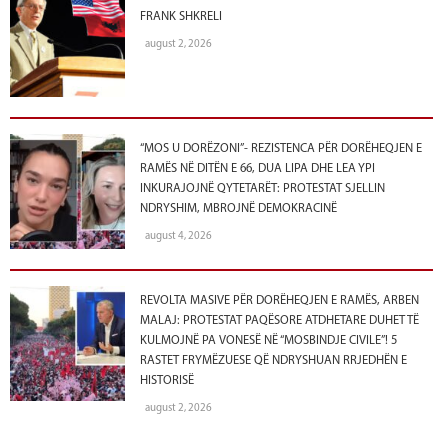
FRANK SHKRELI
august 2, 2026
“MOS U DORËZONI”- REZISTENCA PËR DORËHEQJEN E
RAMËS NË DITËN E 66, DUA LIPA DHE LEA YPI
INKURAJOJNË QYTETARËT: PROTESTAT SJELLIN
NDRYSHIM, MBROJNË DEMOKRACINË
august 4, 2026
REVOLTA MASIVE PËR DORËHEQJEN E RAMËS, ARBEN
MALAJ: PROTESTAT PAQËSORE ATDHETARE DUHET TË
KULMOJNË PA VONESË NË “MOSBINDJE CIVILE”! 5
RASTET FRYMËZUESE QË NDRYSHUAN RRJEDHËN E
HISTORISË
august 2, 2026