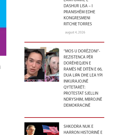
LAMTUMIRË E
DASHUR LISA – I
PRANISHËM EDHE
KONGRESMENI
RITCHIE TORRES
august 4, 2026
“MOS U DORËZONI”-
REZISTENCA PËR
DORËHEQJEN E
i
RAMËS NË DITËN E 66,
DUA LIPA DHE LEA YPI
INKURAJOJNË
QYTETARËT:
PROTESTAT SJELLIN
NDRYSHIM, MBROJNË
DEMOKRACINË
SHKODRA NUK E
HARRON HISTORINË E