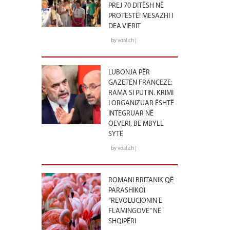
PREJ 70 DITËSH NË
PROTESTË! MESAZHI I
DEA VIERIT
by voal.ch |
LUBONJA PËR
GAZETËN FRANCEZE:
RAMA SI PUTIN. KRIMI
I ORGANIZUAR ËSHTË
INTEGRUAR NË
QEVERI, BE MBYLL
SYTË
by voal.ch |
ROMANI BRITANIK QË
PARASHIKOI
“REVOLUCIONIN E
FLAMINGOVE” NË
SHQIPËRI