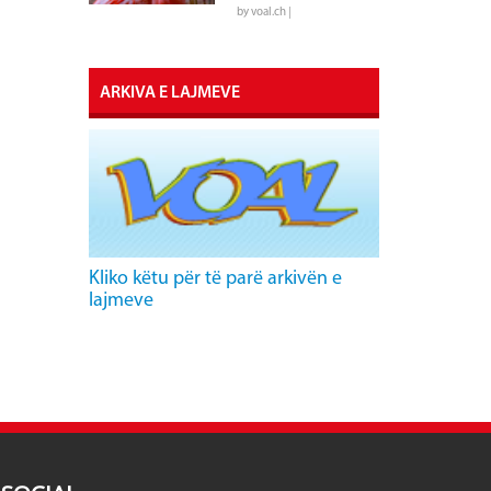
by voal.ch |
ARKIVA E LAJMEVE
Kliko këtu për të parë arkivën e
lajmeve