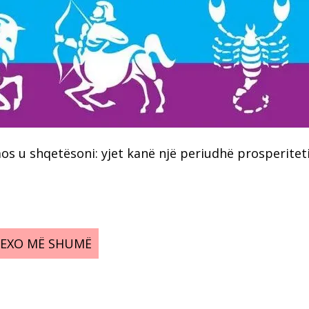
s u shqetësoni: yjet kanë një periudhë prosperitet
LEXO MË SHUMË