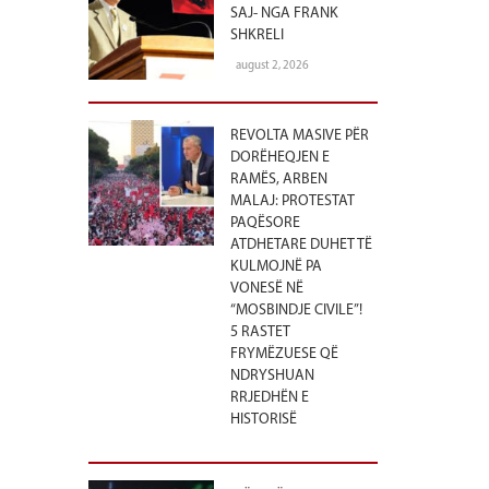
SAJ- NGA FRANK
SHKRELI
august 2, 2026
REVOLTA MASIVE PËR
DORËHEQJEN E
RAMËS, ARBEN
MALAJ: PROTESTAT
PAQËSORE
ATDHETARE DUHET TË
KULMOJNË PA
VONESË NË
“MOSBINDJE CIVILE”!
5 RASTET
FRYMËZUESE QË
NDRYSHUAN
RRJEDHËN E
HISTORISË