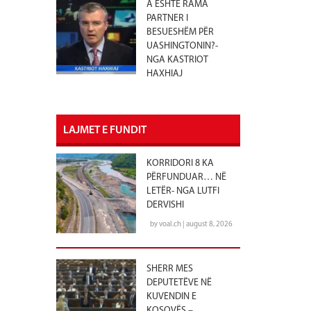
A ËSHTË RAMA
PARTNER I
BESUESHËM PËR
UASHINGTONIN?-
NGA KASTRIOT
HAXHIAJ
LAJMET E FUNDIT
KORRIDORI 8 KA
PËRFUNDUAR… NË
LETËR- NGA LUTFI
DERVISHI
by voal.ch | august 8, 2026
SHERR MES
DEPUTETËVE NË
KUVENDIN E
KOSOVËS –