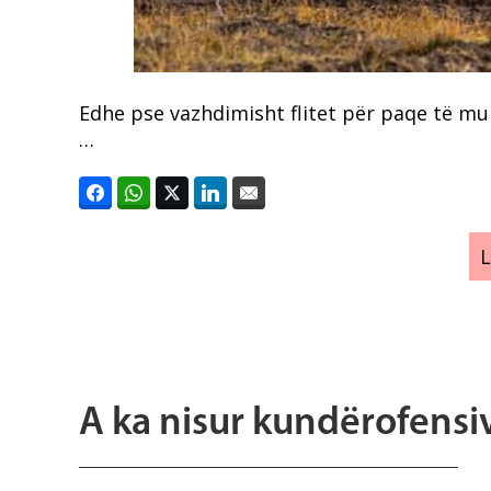
Edhe pse vazhdimisht flitet për paqe të m
…
A ka nisur kundërofensi