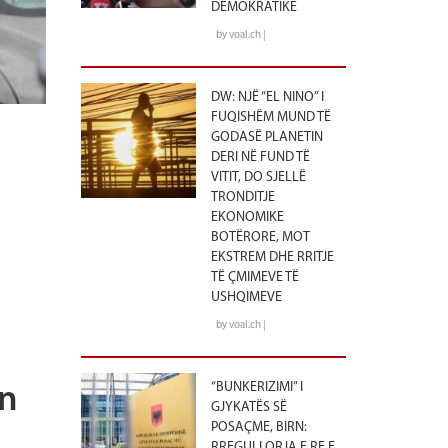
DEMOKRATIKE
by voal.ch |
DW: NJË “EL NINO” I
FUQISHËM MUND TË
GODASË PLANETIN
DERI NË FUND TË
VITIT, DO SJELLË
TRONDITJE
EKONOMIKE
BOTËRORE, MOT
EKSTREM DHE RRITJE
TË ÇMIMEVE TË
USHQIMEVE
by voal.ch |
“BUNKERIZIMI” I
in
GJYKATËS SË
POSAÇME, BIRN:
RREGULLORJA E RE E