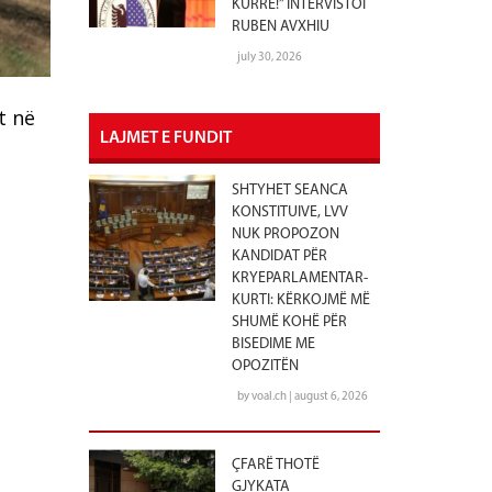
KURRË!” INTERVISTOI
RUBEN AVXHIU
july 30, 2026
t në
LAJMET E FUNDIT
SHTYHET SEANCA
KONSTITUIVE, LVV
NUK PROPOZON
KANDIDAT PËR
KRYEPARLAMENTAR-
KURTI: KËRKOJMË MË
SHUMË KOHË PËR
BISEDIME ME
OPOZITËN
by voal.ch | august 6, 2026
ÇFARË THOTË
GJYKATA