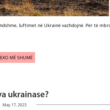
undshme, luftimet në Ukrainë vazhdojnë. Për të mbr
LEXO MË SHUMË
va ukrainase?
May 17, 2023