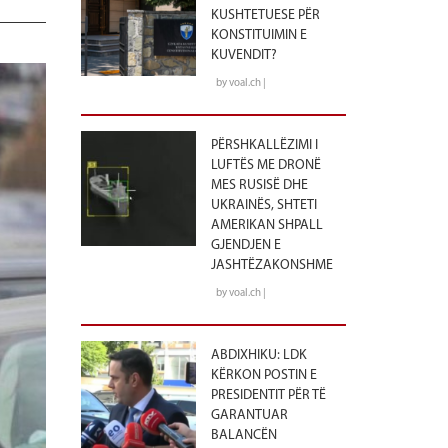
KUSHTETUESE PËR
KONSTITUIMIN E
KUVENDIT?
by voal.ch |
PËRSHKALLËZIMI I
LUFTËS ME DRONË
MES RUSISË DHE
UKRAINËS, SHTETI
AMERIKAN SHPALL
GJENDJEN E
JASHTËZAKONSHME
by voal.ch |
ABDIXHIKU: LDK
KËRKON POSTIN E
PRESIDENTIT PËR TË
GARANTUAR
BALANCËN