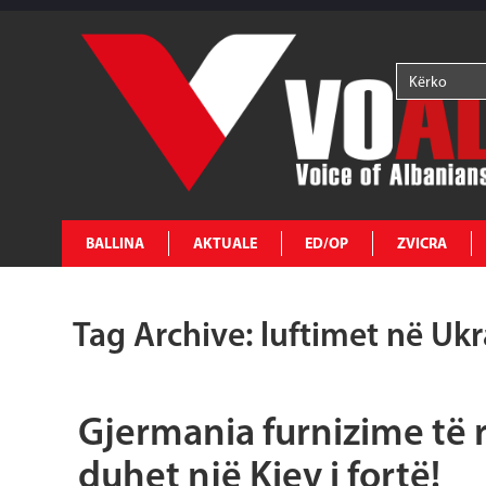
BALLINA
AKTUALE
ED/OP
ZVICRA
Tag Archive: luftimet në Uk
Gjermania furnizime të 
duhet një Kiev i fortë!