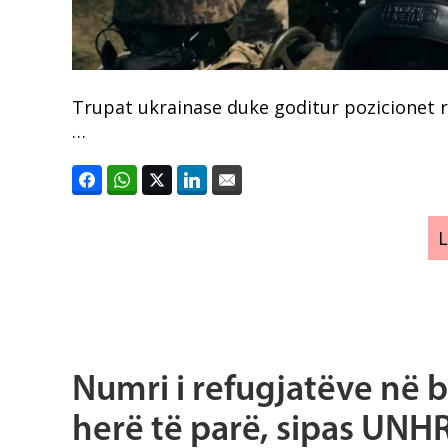
Trupat ukrainase duke goditur pozicionet r
…
Numri i refugjatëve në b
herë të parë, sipas UNH