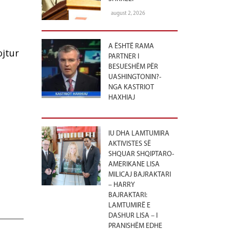
august 2, 2026
A ËSHTË RAMA
ojtur
PARTNER I
BESUESHËM PËR
UASHINGTONIN?-
NGA KASTRIOT
HAXHIAJ
IU DHA LAMTUMIRA
AKTIVISTES SË
SHQUAR SHQIPTARO-
AMERIKANE LISA
MILICAJ BAJRAKTARI
– HARRY
BAJRAKTARI:
LAMTUMIRË E
DASHUR LISA – I
PRANISHËM EDHE