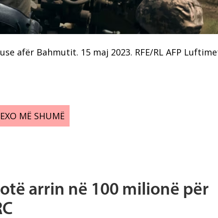
use afër Bahmutit. 15 maj 2023. RFE/RL AFP Luftime
LEXO MË SHUMË
otë arrin në 100 milionë për
RC