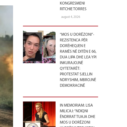
KONGRESMENI
RITCHIE TORRES
august 4, 2026
“MOS U DORËZONI”-
REZISTENCA PËR
DORËHEQJEN E
RAMËS NË DITËN E 66,
DUA LIPA DHE LEA YPI
INKURAJOJNË
QYTETARËT:
PROTESTAT SJELLIN
NDRYSHIM, MBROJNË
DEMOKRACINË
IN MEMORIAM: LISA
MILICAJ: “NDIQNI
ËNDRRAT TUAJA DHE
MOS U DORËZONI