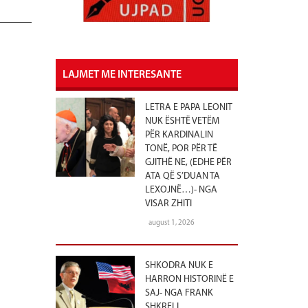
LAJMET ME INTERESANTE
LETRA E PAPA LEONIT
NUK ËSHTË VETËM
PËR KARDINALIN
TONË, POR PËR TË
GJITHË NE, (EDHE PËR
ATA QË S’DUAN TA
LEXOJNË…)- NGA
VISAR ZHITI
august 1, 2026
SHKODRA NUK E
HARRON HISTORINË E
SAJ- NGA FRANK
SHKRELI