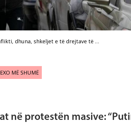
likti, dhuna, shkeljet e të drejtave të …
LEXO MË SHUMË
rat në protestën masive: “Put