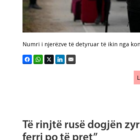
Numri i njerëzve të detyruar të ikin nga konf
Të rinjtë rusë dogjën zy
ferri po të pret”