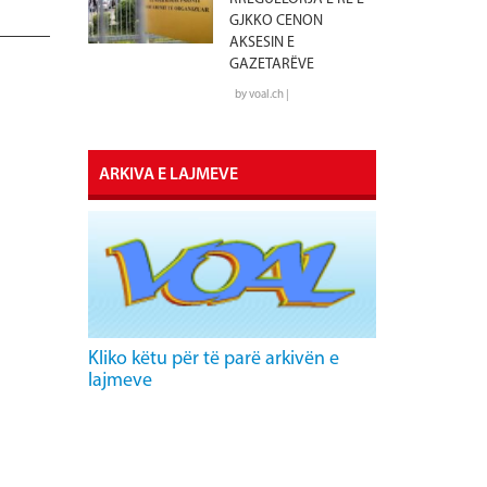
GJKKO CENON
AKSESIN E
GAZETARËVE
by voal.ch |
ARKIVA E LAJMEVE
Kliko këtu për të parë arkivën e
lajmeve