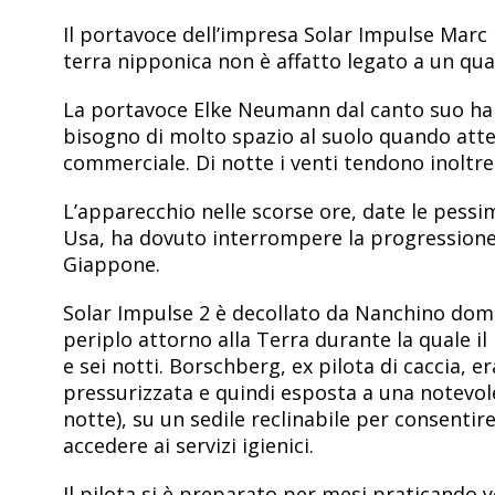
Il portavoce dell’impresa Solar Impulse Marc 
terra nipponica non è affatto legato a un qua
La portavoce Elke Neumann dal canto suo ha s
bisogno di molto spazio al suolo quando atter
commerciale. Di notte i venti tendono inoltre
L’apparecchio nelle scorse ore, date le pessi
Usa, ha dovuto interrompere la progressione e 
Giappone.
Solar Impulse 2 è decollato da Nanchino domen
periplo attorno alla Terra durante la quale i
e sei notti. Borschberg, ex pilota di caccia, e
pressurizzata e quindi esposta a una notevole
notte), su un sedile reclinabile per consentir
accedere ai servizi igienici.
Il pilota si è preparato per mesi praticando y