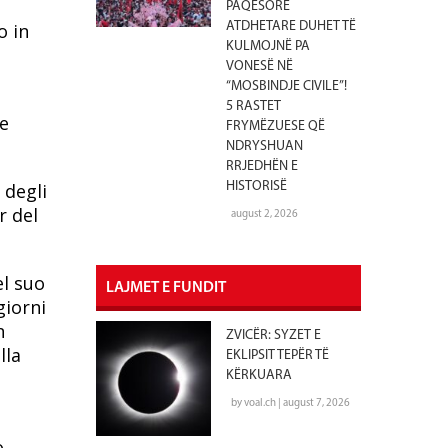
PAQËSORE
o in
ATDHETARE DUHET TË
KULMOJNË PA
VONESË NË
“MOSBINDJE CIVILE”!
5 RASTET
ne
FRYMËZUESE QË
NDRYSHUAN
RRJEDHËN E
 degli
HISTORISË
r del
august 2, 2026
el suo
LAJMET E FUNDIT
giorni
n
ZVICËR: SYZET E
lla
EKLIPSIT TEPËR TË
KËRKUARA
by voal.ch | august 7, 2026
o