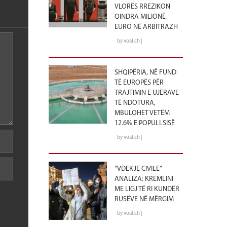
VLORËS RREZIKON
QINDRA MILIONË
EURO NË ARBITRAZH
by voal.ch |
SHQIPËRIA, NË FUND
TË EUROPËS PËR
TRAJTIMIN E UJËRAVE
TË NDOTURA,
MBULOHET VETËM
12.6% E POPULLSISË
by voal.ch |
“VDEKJE CIVILE”-
ANALIZA: KREMLINI
ME LIGJ TË RI KUNDËR
RUSËVE NË MËRGIM
by voal.ch |