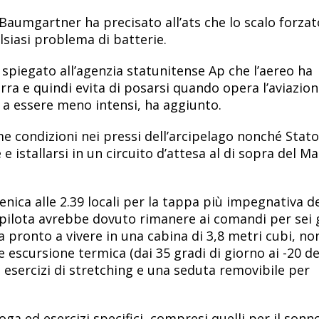
Baumgartner ha precisato all’ats che lo scalo forzat
lsiasi problema di batterie.
piegato all’agenzia statunitense Ap che l’aereo ha
ra e quindi evita di posarsi quando opera l’aviazio
 a essere meno intensi, ha aggiunto.
me condizioni nei pressi dell’arcipelago nonché Stato
istallarsi in un circuito d’attesa al di sopra del Ma
ica alle 2.39 locali per la tappa più impegnativa d
l pilota avrebbe dovuto rimanere ai comandi per sei 
ra pronto a vivere in una cabina di 3,8 metri cubi, no
 escursione termica (dai 35 gradi di giorno ai -20 de
e esercizi di stretching e una seduta removibile per
oga ed esercizi specifici, compresi quelli per il sonn