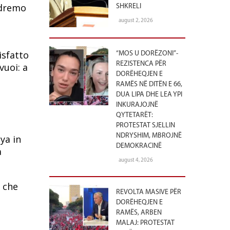
andremo
SHKRELI
august 2, 2026
isfatto
“MOS U DORËZONI”-
REZISTENCA PËR
vuoi: a
DORËHEQJEN E
RAMËS NË DITËN E 66,
DUA LIPA DHE LEA YPI
INKURAJOJNË
QYTETARËT:
PROTESTAT SJELLIN
NDRYSHIM, MBROJNË
ya in
DEMOKRACINË
a
august 4, 2026
o che
REVOLTA MASIVE PËR
DORËHEQJEN E
RAMËS, ARBEN
MALAJ: PROTESTAT