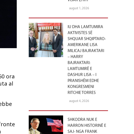
VISAR ZHITI
august 1, 2026
IU DHA LAMTUMIRA
AKTIVISTES SË
SHQUAR SHQIPTARO-
AMERIKANE LISA
MILICAJ BAJRAKTARI
– HARRY
BAJRAKTARI:
LAMTUMIRË E
50 ora
DASHUR LISA – I
PRANISHËM EDHE
uta al
KONGRESMENI
RITCHIE TORRES
august 4, 2026
rebbe
SHKODRA NUK E
fronte
HARRON HISTORINË E
a
SAJ- NGA FRANK