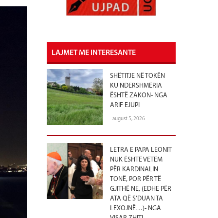
LAJMET ME INTERESANTE
SHËTITJE NË TOKËN
KU NDERSHMËRIA
ËSHTË ZAKON- NGA
ARIF EJUPI
august 5, 2026
LETRA E PAPA LEONIT
NUK ËSHTË VETËM
PËR KARDINALIN
TONË, POR PËR TË
GJITHË NE, (EDHE PËR
ATA QË S’DUAN TA
LEXOJNË…)- NGA