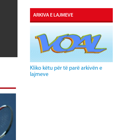
ARKIVA E LAJMEVE
Kliko këtu për të parë arkivën e
lajmeve