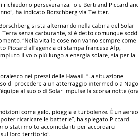
tici richiedono perseveranza. Io e Bertrand Piccard 
nno”, ha indicato Borschberg via Twitter.
 Borschberg si sta alternando nella cabina del Solar
la Terra senza carburante, si è detto comunque sodd
omento. “Nella vita le cose non vanno sempre come 
tto Piccard all’agenzia di stampa francese Afp,
mpiuto il volo più lungo a energia solare, sia per la
oralesco nei pressi delle Hawaii. “La situazione
iso di procedere a un atterraggio intermedio a Nago
l’équipe al suolo di Solar Impulse la scorsa notte (or
ondizioni come gelo, pioggia e turbolenze. È un aere
poter ricaricare le batterie”, ha spiegato Piccard
sono stati molto accomodanti per accordarci
sul loro territorio”.