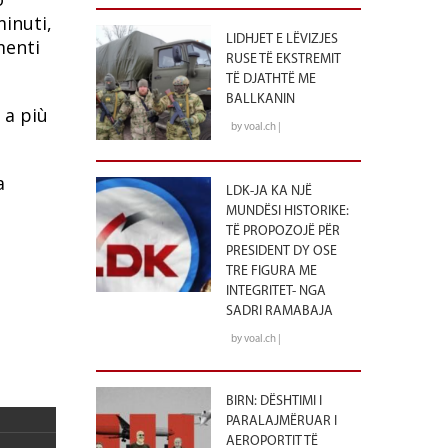
minuti,
LIDHJET E LËVIZJES
menti
RUSE TË EKSTREMIT
TË DJATHTË ME
BALLKANIN
 a più
by voal.ch |
a
LDK-JA KA NJË
MUNDËSI HISTORIKE:
TË PROPOZOJË PËR
PRESIDENT DY OSE
TRE FIGURA ME
INTEGRITET- NGA
SADRI RAMABAJA
by voal.ch |
BIRN: DËSHTIMI I
PARALAJMËRUAR I
AEROPORTIT TË