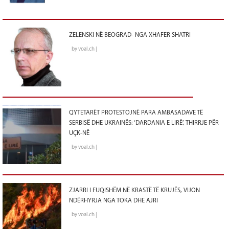
ZELENSKI NË BEOGRAD- NGA XHAFER SHATRI
by voal.ch |
QYTETARËT PROTESTOJNË PARA AMBASADAVE TË
SERBISË DHE UKRAINËS: ‘DARDANIA E LIRË’, THIRRJE PËR
UÇK-NË
by voal.ch |
ZJARRI I FUQISHËM NË KRASTË TË KRUJËS, VIJON
NDËRHYRJA NGA TOKA DHE AJRI
by voal.ch |