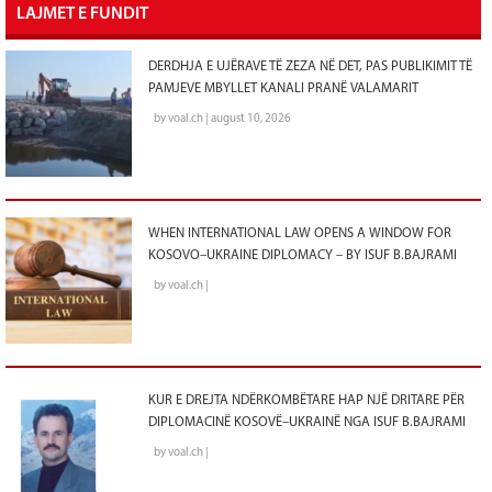
LAJMET E FUNDIT
DERDHJA E UJËRAVE TË ZEZA NË DET, PAS PUBLIKIMIT TË
PAMJEVE MBYLLET KANALI PRANË VALAMARIT
by voal.ch | august 10, 2026
WHEN INTERNATIONAL LAW OPENS A WINDOW FOR
KOSOVO–UKRAINE DIPLOMACY – BY ISUF B.BAJRAMI
by voal.ch |
KUR E DREJTA NDËRKOMBËTARE HAP NJË DRITARE PËR
DIPLOMACINË KOSOVË–UKRAINË NGA ISUF B.BAJRAMI
by voal.ch |