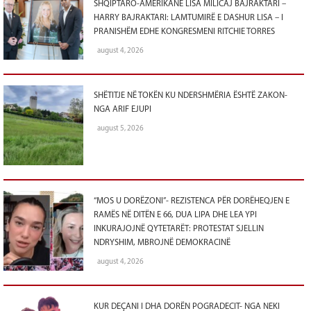
SHQIPTARO-AMERIKANE LISA MILICAJ BAJRAKTARI –
HARRY BAJRAKTARI: LAMTUMIRË E DASHUR LISA – I
PRANISHËM EDHE KONGRESMENI RITCHIE TORRES
august 4, 2026
SHËTITJE NË TOKËN KU NDERSHMËRIA ËSHTË ZAKON-
NGA ARIF EJUPI
august 5, 2026
“MOS U DORËZONI”- REZISTENCA PËR DORËHEQJEN E
RAMËS NË DITËN E 66, DUA LIPA DHE LEA YPI
INKURAJOJNË QYTETARËT: PROTESTAT SJELLIN
NDRYSHIM, MBROJNË DEMOKRACINË
august 4, 2026
KUR DEÇANI I DHA DORËN POGRADECIT- NGA NEKI