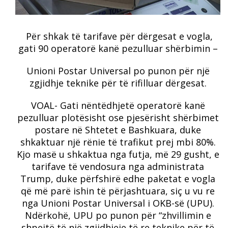
Për shkak të tarifave për dërgesat e vogla,
gati 90 operatorë kanë pezulluar shërbimin –
Unioni Postar Universal po punon për një
zgjidhje teknike për të rifilluar dërgesat.
VOAL-
Gati nëntëdhjetë operatorë kanë
pezulluar plotësisht ose pjesërisht shërbimet
postare në Shtetet e Bashkuara, duke
shkaktuar një rënie të trafikut prej mbi 80%.
Kjo masë u shkaktua nga futja, më 29 gusht, e
tarifave të vendosura nga administrata
Trump, duke përfshirë edhe paketat e vogla
që më parë ishin të përjashtuara, siç u vu re
nga Unioni Postar Universal i OKB-së (UPU).
Ndërkohë, UPU po punon për “zhvillimin e
shpejtë të një zgjidhjeje të re teknike për të