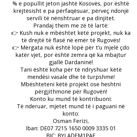
% e popullit jeton jashtë Kosovës, por është
krejtësisht e pa përfaqësuar, përveç ndonjë
servili të nënshtruar e pa dinjitet.
Prandaj them me zë të lartë:
👉 Kush nuk e mbështet këtë projekt, nuk ka
të drejtë të flasë në emër të Rugovës!
👉 Mërgata nuk është lopë për t’u mjelë çdo
katër vjet, por është zemra që ka mbajtur
gjallë Dardaninë!
Tani është koha për të ndryshuar këtë
mendësi vasale dhe të turpshme!
Mbështeteni këtë projekt ose heshtni
përgjithmonë për Rugovën!
Konto ku mund të kontribuoni:
Të nderuar, mjetet mund të i paguani në
konto:
Osman Ferizi,
Iban: DE07 7215 1650 0009 3335 01
BIC: BYLADEM1PAF