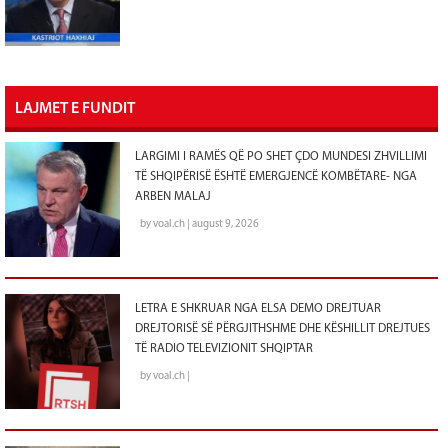
LAJMET E FUNDIT
LARGIMI I RAMËS QË PO SHET ÇDO MUNDESI ZHVILLIMI
TË SHQIPËRISË ËSHTË EMERGJENCË KOMBËTARE- NGA
ARBEN MALAJ
by voal.ch | august 9, 2026
LETRA E SHKRUAR NGA ELSA DEMO DREJTUAR
DREJTORISË SË PËRGJITHSHME DHE KËSHILLIT DREJTUES
TË RADIO TELEVIZIONIT SHQIPTAR
by voal.ch |