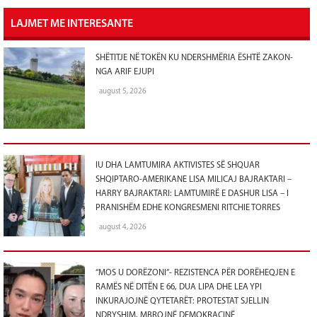
LAJMET ME INTERESANTE
SHËTITJE NË TOKËN KU NDERSHMËRIA ËSHTË ZAKON-
NGA ARIF EJUPI
august 5, 2026
IU DHA LAMTUMIRA AKTIVISTES SË SHQUAR
SHQIPTARO-AMERIKANE LISA MILICAJ BAJRAKTARI –
HARRY BAJRAKTARI: LAMTUMIRË E DASHUR LISA – I
PRANISHËM EDHE KONGRESMENI RITCHIE TORRES
august 4, 2026
“MOS U DORËZONI”- REZISTENCA PËR DORËHEQJEN E
RAMËS NË DITËN E 66, DUA LIPA DHE LEA YPI
INKURAJOJNË QYTETARËT: PROTESTAT SJELLIN
NDRYSHIM, MBROJNË DEMOKRACINË