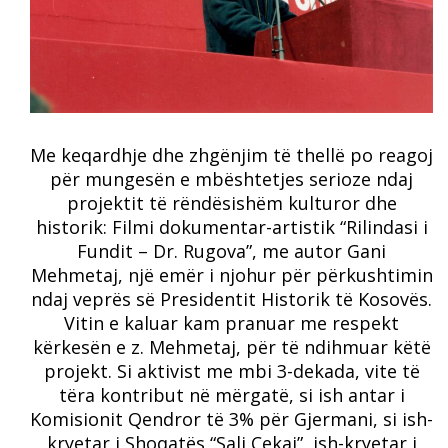
Me keqardhje dhe zhgënjim të thellë po reagoj
për mungesën e mbështetjes serioze ndaj
projektit të rëndësishëm kulturor dhe
historik: Filmi dokumentar-artistik “Rilindasi i
Fundit – Dr. Rugova”, me autor Gani
Mehmetaj, një emër i njohur për përkushtimin
ndaj veprës së Presidentit Historik të Kosovës.
Vitin e kaluar kam pranuar me respekt
kërkesën e z. Mehmetaj, për të ndihmuar këtë
projekt. Si aktivist me mbi 3-dekada, vite të
tëra kontribut në mërgatë, si ish antar i
Komisionit Qendror të 3% për Gjermani, si ish-
kryetar i Shoqatës “Sali Çekaj”, ish-kryetar i