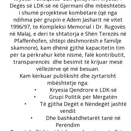
Degës së LDK-së në Gjermani dhe mbështetës
i shumë projekteve kombëtare (që nga
ndihma për grupin e Adem Jasharit në vitet
1996/97, te Kompleksi Memorial i Dr. Rugovës
në Malaj, e deri te shtatorja e Shën Terezës në
Pfaffenhofen, shtëpi dëshmorësh e familje
skamnore), kam dhënë gjithë kapacitetin tim
për ta përkrahur këtë nismë, falë kontributit,
transparencës dhe besimit të krijuar mesë
vëllezërve që më besuan.
Kam kërkuar publikisht dhe zyrtarisht
mbështetje nga:
• Kryesia Qendrore e LDK-së
• Grupi Politik për Mërgatën
• Të gjitha Degët e Nëndegët jashtë
vendit
• Dhe bashkatdhetarët tanë në
Perëndim