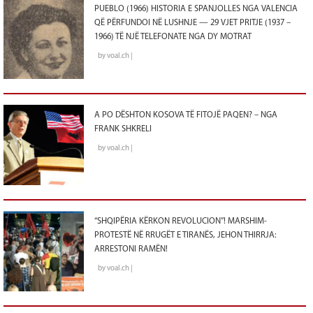
PUEBLO (1966) HISTORIA E SPANJOLLES NGA VALENCIA
QË PËRFUNDOI NË LUSHNJE — 29 VJET PRITJE (1937 –
1966) TË NJË TELEFONATE NGA DY MOTRAT
by voal.ch |
A PO DËSHTON KOSOVA TË FITOJË PAQEN? – NGA
FRANK SHKRELI
by voal.ch |
“SHQIPËRIA KËRKON REVOLUCION”! MARSHIM-
PROTESTË NË RRUGËT E TIRANËS, JEHON THIRRJA:
ARRESTONI RAMËN!
by voal.ch |