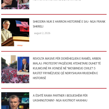
SHKODRA NUK E HARRON HISTORINË E SAJ- NGA FRANK
SHKRELI
august 2, 2026
REVOLTA MASIVE PËR DORËHEQJEN E RAMËS, ARBEN
MALAJ: PROTESTAT PAQËSORE ATDHETARE DUHET TË
KULMOJNË PA VONESË NË “MOSBINDJE CIVILE”! 5
RASTET FRYMËZUESE QË NDRYSHUAN RRJEDHËN E
HISTORISË
A ËSHTË RAMA PARTNER I BESUESHËM PËR
UASHINGTONIN?- NGA KASTRIOT HAXHIAJ