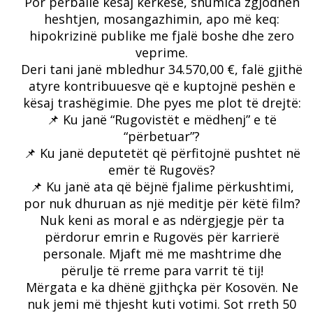
Por përballë kësaj kërkese, shumica zgjodhën
heshtjen, mosangazhimin, apo më keq:
hipokrizinë publike me fjalë boshe dhe zero
veprime.
Deri tani janë mbledhur 34.570,00 €, falë gjithë
atyre kontribuuesve që e kuptojnë peshën e
kësaj trashëgimie. Dhe pyes me plot të drejtë:
📌 Ku janë “Rugovistët e mëdhenj” e të
“përbetuar”?
📌 Ku janë deputetët që përfitojnë pushtet në
emër të Rugovës?
📌 Ku janë ata që bëjnë fjalime përkushtimi,
por nuk dhuruan as një meditje për këtë film?
Nuk keni as moral e as ndërgjegje për ta
përdorur emrin e Rugovës për karrierë
personale. Mjaft më me mashtrime dhe
përulje të rreme para varrit të tij!
Mërgata e ka dhënë gjithçka për Kosovën. Ne
nuk jemi më thjesht kuti votimi. Sot rreth 50