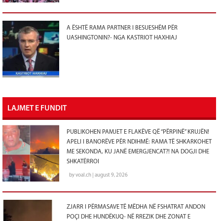
A ËSHTË RAMA PARTNER I BESUESHËM PËR
UASHINGTONIN?- NGA KASTRIOT HAXHIAJ
LAJMET E FUNDIT
PUBLIKOHEN PAMJET E FLAKËVE QË “PËRPINË” KRUJËN!
APELI I BANORËVE PËR NDIHMË: RAMA TË SHKARKOHET
ME SEKONDA, KU JANË EMERGJENCAT?! NA DOGJI DHE
SHKATËRROI
by voal.ch | august 9, 2026
ZJARR I PËRMASAVE TË MËDHA NË FSHATRAT ANDON
POÇI DHE HUNDËKUQ- NË RREZIK DHE ZONAT E