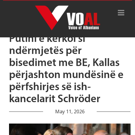
Putini e kërkoi si
ndërmjetës për
bisedimet me BE, Kallas
përjashton mundësinë e
përfshirjes së ish-
kancelarit Schröder
May 11, 2026