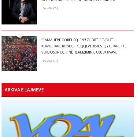
GJYKATËS SUPREME PROPOZOHET PRESIDENT
by voal.ch |
“RAMA JEPE DORËHEQJEN”! 71 DITË REVOLTË
KOMBËTARE KUNDËR KEQQEVERISJES, QYTETARËT TË
VENDOSUR DERI NË REALIZIMIN E OBJEKTIVAVE
by voal.ch |
ARKIVA E LAJMEVE