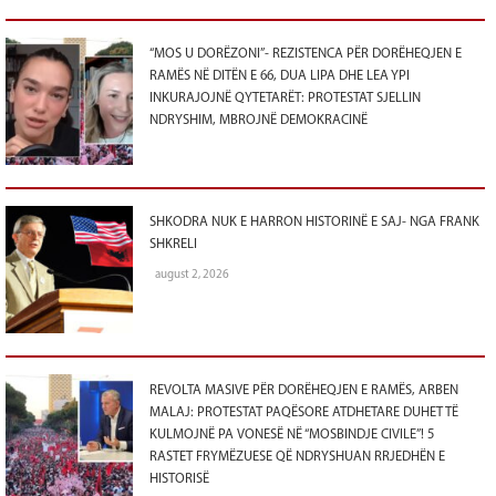
“MOS U DORËZONI”- REZISTENCA PËR DORËHEQJEN E
RAMËS NË DITËN E 66, DUA LIPA DHE LEA YPI
INKURAJOJNË QYTETARËT: PROTESTAT SJELLIN
NDRYSHIM, MBROJNË DEMOKRACINË
SHKODRA NUK E HARRON HISTORINË E SAJ- NGA FRANK
SHKRELI
august 2, 2026
REVOLTA MASIVE PËR DORËHEQJEN E RAMËS, ARBEN
MALAJ: PROTESTAT PAQËSORE ATDHETARE DUHET TË
KULMOJNË PA VONESË NË “MOSBINDJE CIVILE”! 5
RASTET FRYMËZUESE QË NDRYSHUAN RRJEDHËN E
HISTORISË