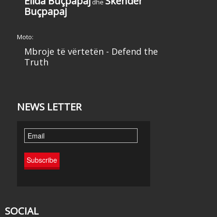
Elida Buçpapaj
Skënder
dhe
Buçpapaj
Moto:
Mbroje të vërtetën - Defend the
Truth
NEWS LETTER
SOCIAL