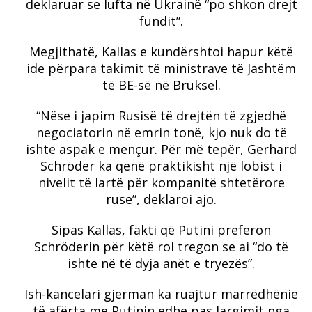
deklaruar se lufta në Ukrainë “po shkon drejt
fundit”.
Megjithatë, Kallas e kundërshtoi hapur këtë
ide përpara takimit të ministrave të Jashtëm
të BE-së në Bruksel.
“Nëse i japim Rusisë të drejtën të zgjedhë
negociatorin në emrin tonë, kjo nuk do të
ishte aspak e mençur. Për më tepër, Gerhard
Schröder ka qenë praktikisht një lobist i
nivelit të lartë për kompanitë shtetërore
ruse”, deklaroi ajo.
Sipas Kallas, fakti që Putini preferon
Schröderin për këtë rol tregon se ai “do të
ishte në të dyja anët e tryezës”.
Ish-kancelari gjerman ka ruajtur marrëdhënie
të afërta me Putinin edhe pas largimit nga