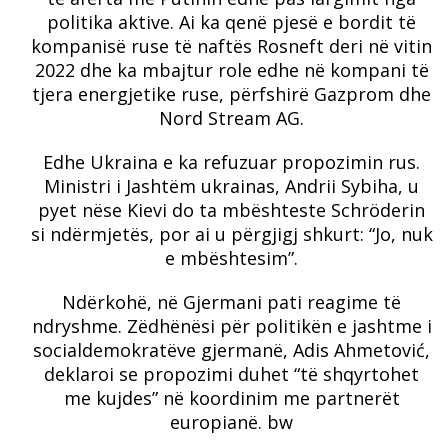
politika aktive. Ai ka qenë pjesë e bordit të
kompanisë ruse të naftës Rosneft deri në vitin
2022 dhe ka mbajtur role edhe në kompani të
tjera energjetike ruse, përfshirë Gazprom dhe
Nord Stream AG.
Edhe Ukraina e ka refuzuar propozimin rus.
Ministri i Jashtëm ukrainas, Andrii Sybiha, u
pyet nëse Kievi do ta mbështeste Schröderin
si ndërmjetës, por ai u përgjigj shkurt: “Jo, nuk
e mbështesim”.
Ndërkohë, në Gjermani pati reagime të
ndryshme. Zëdhënësi për politikën e jashtme i
socialdemokratëve gjermanë, Adis Ahmetović,
deklaroi se propozimi duhet “të shqyrtohet
me kujdes” në koordinim me partnerët
europianë. bw