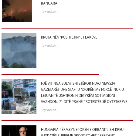
BANUARA
by voal.ch |
KRUJA NËN “PUSHTETIN” E FLAKËVE
by voal.ch |
NJË VIT NGA SULMI SHTETËROR NDAJ NEWS24,
GAZETARËT DHE STAFI U NXORËN ME FORCË, NUK U
LEJUAN TË USHTRONIN DETYRËN! SOT MISIONI
VAZHDON, 71 DITË PRANË PROTESTËS SË QYTETARËVE
by voal.ch |
HUNGARIA PËRMBYS EPOKËN E ORBANIT: ISH-KREU I