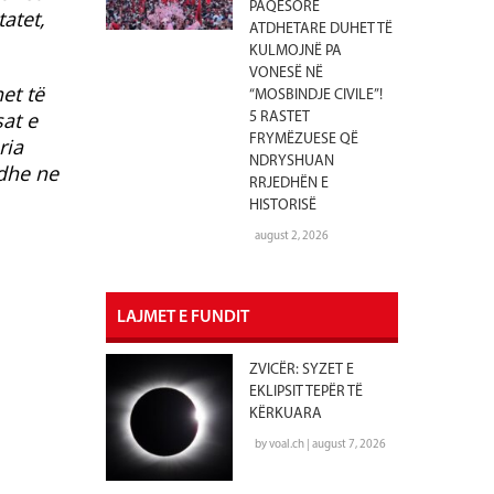
PAQËSORE
atet,
ATDHETARE DUHET TË
KULMOJNË PA
VONESË NË
et të
“MOSBINDJE CIVILE”!
at e
5 RASTET
FRYMËZUESE QË
ria
NDRYSHUAN
dhe ne
RRJEDHËN E
HISTORISË
august 2, 2026
LAJMET E FUNDIT
ZVICËR: SYZET E
EKLIPSIT TEPËR TË
KËRKUARA
by voal.ch | august 7, 2026