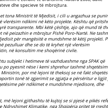
ateve dhe specieve të mbrojtura.
t tona Ministrit të Mjedisit, i cili u angazhua se puni
jë vlerësim ndikimi në këto projekte. Kështu që pritsh
yrë transparente.
​Mbi këtë çështje, ajo që mund të t
et në peizazhin e mbrojtur Pishë Poro-Nartë. Ne tashm
jedisit për mangësitë e mundshme të këtij projekti. P
ë pezulluar dhe se do të kryhet një vlerësim
ktin, në konsultim me shoqërinë civile.
hashtu subjekt i hetimeve të vazhdueshme nga SPAK që
 ju po pyesnit nëse i kemi shprehur tashmë shqetësim
inistrin, por më lejoni të theksoj se në fakt shqetë
rtin tonë të zgjerimit se zgjatja e përsëritur e ligjit
shqetësime për ndikimet e mundshme mjedisore, dhe
t, më lejoni gjithashtu të kujtoj se si pjesë e pikës re
e Ndryshimet Klimatike, nga Shqipëria pritet të rresh