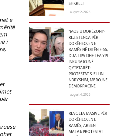
SHKRELI
august 2, 2026
met e
mëritë
“MOS U DORËZONI”-
hem
REZISTENCA PËR
ë i
DORËHEQJEN E
ra,
RAMËS NË DITËN E 66,
DUA LIPA DHE LEA YPI
INKURAJOJNË
QYTETARËT:
PROTESTAT SJELLIN
NDRYSHIM, MBROJNË
et
DEMOKRACINË
simet
august 4, 2026
 për
REVOLTA MASIVE PËR
DORËHEQJEN E
feruese
RAMËS, ARBEN
MALAJ: PROTESTAT
tohet