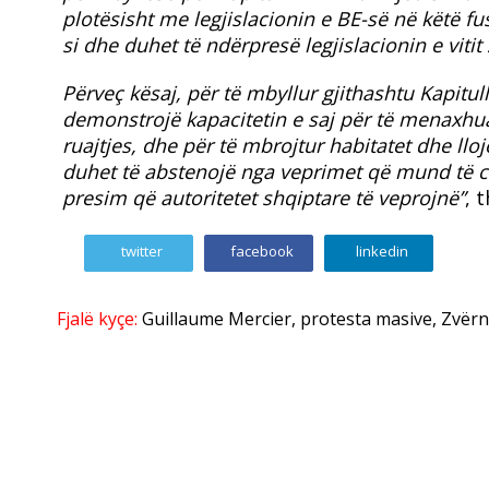
plotësisht me legjislacionin e BE-së në këtë f
si dhe duhet të ndërpresë legjislacionin e vitit
​Përveç kësaj, për të mbyllur gjithashtu Kapitu
demonstrojë kapacitetin e saj për të menaxhu
ruajtjes, dhe për të mbrojtur habitatet dhe lloj
duhet të abstenojë nga veprimet që mund të 
presim që autoritetet shqiptare të veprojnë”
, 
twitter
facebook
linkedin
Fjalë kyçe:
Guillaume Mercier
,
protesta masive
,
Zvërn