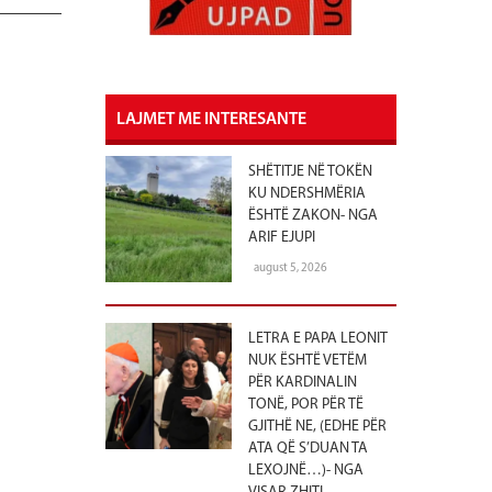
LAJMET ME INTERESANTE
SHËTITJE NË TOKËN
KU NDERSHMËRIA
ËSHTË ZAKON- NGA
ARIF EJUPI
august 5, 2026
LETRA E PAPA LEONIT
NUK ËSHTË VETËM
PËR KARDINALIN
TONË, POR PËR TË
GJITHË NE, (EDHE PËR
ATA QË S’DUAN TA
LEXOJNË…)- NGA