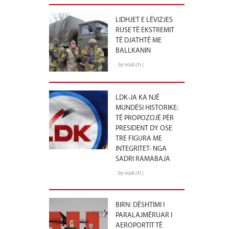
LIDHJET E LËVIZJES
RUSE TË EKSTREMIT
TË DJATHTË ME
BALLKANIN
by voal.ch |
LDK-JA KA NJË
MUNDËSI HISTORIKE:
TË PROPOZOJË PËR
PRESIDENT DY OSE
TRE FIGURA ME
INTEGRITET- NGA
SADRI RAMABAJA
by voal.ch |
BIRN: DËSHTIMI I
PARALAJMËRUAR I
AEROPORTIT TË