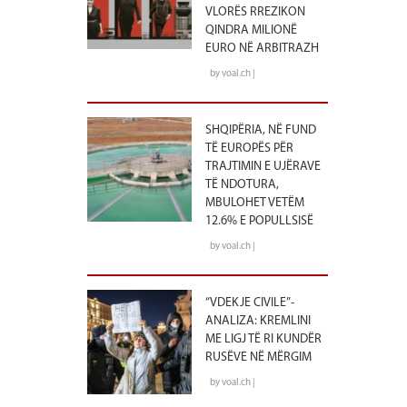
VLORËS RREZIKON
QINDRA MILIONË
EURO NË ARBITRAZH
by voal.ch |
SHQIPËRIA, NË FUND
TË EUROPËS PËR
TRAJTIMIN E UJËRAVE
TË NDOTURA,
MBULOHET VETËM
12.6% E POPULLSISË
by voal.ch |
“VDEKJE CIVILE”-
ANALIZA: KREMLINI
ME LIGJ TË RI KUNDËR
RUSËVE NË MËRGIM
by voal.ch |