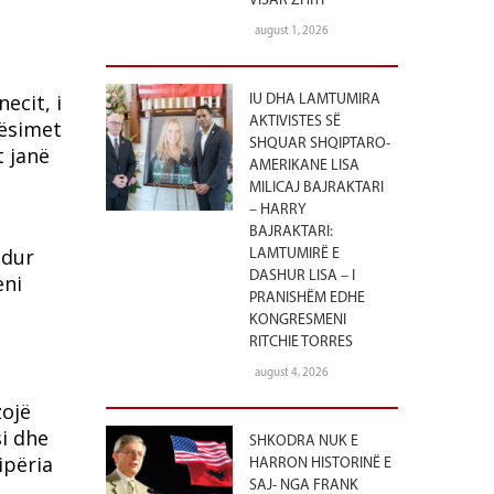
VISAR ZHITI
august 1, 2026
ecit, i
IU DHA LAMTUMIRA
AKTIVISTES SË
tësimet
SHQUAR SHQIPTARO-
t janë
AMERIKANE LISA
MILICAJ BAJRAKTARI
– HARRY
BAJRAKTARI:
ndur
LAMTUMIRË E
DASHUR LISA – I
eni
PRANISHËM EDHE
KONGRESMENI
RITCHIE TORRES
august 4, 2026
zojë
si dhe
SHKODRA NUK E
ipëria
HARRON HISTORINË E
SAJ- NGA FRANK