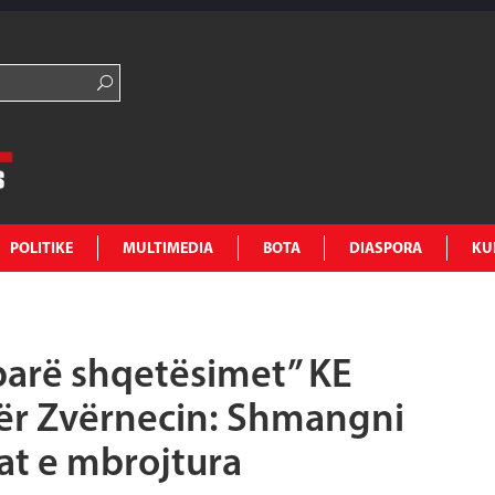
POLITIKE
MULTIMEDIA
BOTA
DIASPORA
KU
parë shqetësimet” KE
ër Zvërnecin: Shmangni
at e mbrojtura