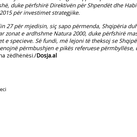
ushë, duke përfshirë Direktivën për Shpendët dhe Habit
 2015 për investimet strategjike.
llin 27 për mjedisin, siç sapo përmenda, Shqipëria duh
ar zonat e ardhshme Natura 2000, duke përfshirë mas
et e specieve. Së fundi, më lejoni të theksoj se Shqipë
cenojnë përmbushjen e pikës referuese përmbyllëse, 
tha zëdhënësi./
Dosja.al
eci