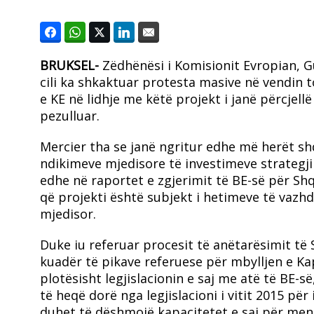
BRUKSEL-
Zëdhënësi i Komisionit Evropian, Gu
cili ka shkaktuar protesta masive në vendin t
e KE në lidhje me këtë projekt i janë përcjellë
pezulluar.
Mercier tha se janë ngritur edhe më herët sh
ndikimeve mjedisore të investimeve strategj
edhe në raportet e zgjerimit të BE-së për Shq
që projekti është subjekt i hetimeve të vazh
mjedisor.
Duke iu referuar procesit të anëtarësimit të
kuadër të pikave referuese për mbylljen e Kap
plotësisht legjislacionin e saj me atë të BE-s
të heqë dorë nga legjislacioni i vitit 2015 pë
duhet të dëshmojë kapacitetet e saj për me