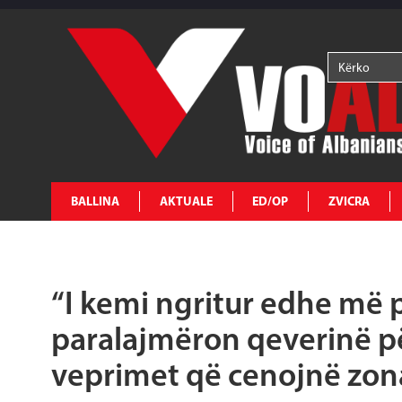
BALLINA
AKTUALE
ED/OP
ZVICRA
“I kemi ngritur edhe më 
paralajmëron qeverinë p
veprimet që cenojnë zon