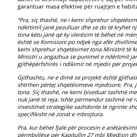
garantuar masa efektive për ruajtjen e habit
“Pra, siç thashë, ne i kemi shprehur shqetësime
ndërtimit janë pezulluar dhe se do të kryhet n
tona këtu janë që ky vlerësim të bëhet në mën
është se Komisioni po ndjek nga afër zhvillim
kemi shprehur shqetësimet tona Ministrit të M
Ministri u angazhua se punimet e ndërtimit jan
gjithëpërfshirës i ndikimit në mjedis për proje
​Gjithashtu, ne e dimë se projekti është gjit
shtrihen përtej shqetësimeve mjedisore. Pra,
tona. Siç thashë, ne kemi biseduar tashmë me M
nuk janë të reja. Ishte përmendur tashmë në rapo
investimet strategjike vazhdonte të ngrinte 
specifikisht në zonat e mbrojtura.
​Pra, kur bëhet fjalë për procesin e anëtarësimi
përmbyllëse për Kapitullin 27 mbi Mjedisin dh