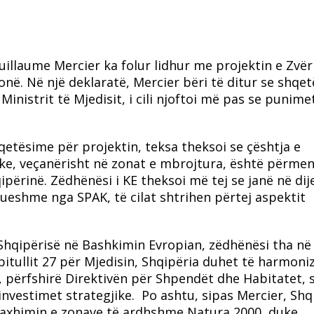
illaume Mercier ka folur lidhur me projektin e Zvërn
onë. Në një deklaratë, Mercier bëri të ditur se shqe
 Ministrit të Mjedisit, i cili njoftoi më pas se punime
qetësime për projektin, teksa theksoi se çështja e
ike, veçanërisht në zonat e mbrojtura, është përme
ipërinë. Zëdhënësi i KE theksoi më tej se janë në dij
dueshme nga SPAK, të cilat shtrihen përtej aspektit
 Shqipërisë në Bashkimin Evropian, zëdhënësi tha në
itullit 27 për Mjedisin, Shqipëria duhet të harmoni
ë, përfshirë Direktivën për Shpendët dhe Habitatet, 
r investimet strategjike. Po ashtu, sipas Mercier, Shq
naxhimin e zonave të ardhshme Natura 2000, duke