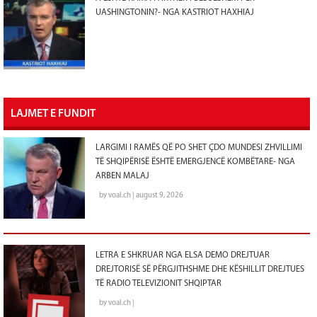
UASHINGTONIN?- NGA KASTRIOT HAXHIAJ
LAJMET E FUNDIT
LARGIMI I RAMËS QË PO SHET ÇDO MUNDESI ZHVILLIMI
TË SHQIPËRISË ËSHTË EMERGJENCË KOMBËTARE- NGA
ARBEN MALAJ
by voal.ch | august 9, 2026
LETRA E SHKRUAR NGA ELSA DEMO DREJTUAR
DREJTORISË SË PËRGJITHSHME DHE KËSHILLIT DREJTUES
TË RADIO TELEVIZIONIT SHQIPTAR
by voal.ch |