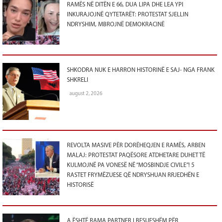
RAMËS NË DITËN E 66, DUA LIPA DHE LEA YPI
INKURAJOJNË QYTETARËT: PROTESTAT SJELLIN
NDRYSHIM, MBROJNË DEMOKRACINË
SHKODRA NUK E HARRON HISTORINË E SAJ- NGA FRANK
SHKRELI
august 2, 2026
REVOLTA MASIVE PËR DORËHEQJEN E RAMËS, ARBEN
MALAJ: PROTESTAT PAQËSORE ATDHETARE DUHET TË
KULMOJNË PA VONESË NË “MOSBINDJE CIVILE”! 5
RASTET FRYMËZUESE QË NDRYSHUAN RRJEDHËN E
HISTORISË
A ËSHTË RAMA PARTNER I BESUESHËM PËR