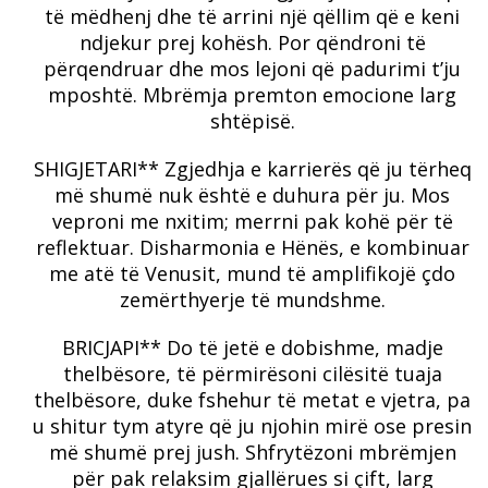
të mëdhenj dhe të arrini një qëllim që e keni
ndjekur prej kohësh.
Por qëndroni të
përqendruar dhe mos lejoni që padurimi t’ju
mposhtë.
Mbrëmja premton emocione larg
shtëpisë.
SHIGJETARI** Zgjedhja e karrierës që ju tërheq
më shumë nuk është e duhura për ju.
Mos
veproni me nxitim; merrni pak kohë për të
reflektuar.
Disharmonia e Hënës, e kombinuar
me atë të Venusit, mund të amplifikojë çdo
zemërthyerje të mundshme.
BRICJAPI** Do të jetë e dobishme, madje
thelbësore, të përmirësoni cilësitë tuaja
thelbësore, duke fshehur të metat e vjetra, pa
u shitur tym atyre që ju njohin mirë ose presin
më shumë prej jush.
Shfrytëzoni mbrëmjen
për pak relaksim gjallërues si çift, larg