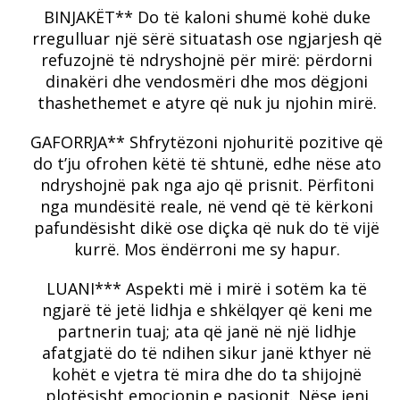
BINJAKËT** Do të kaloni shumë kohë duke
rregulluar një sërë situatash ose ngjarjesh që
refuzojnë të ndryshojnë për mirë: përdorni
dinakëri dhe vendosmëri dhe mos dëgjoni
thashethemet e atyre që nuk ju njohin mirë.
GAFORRJA** Shfrytëzoni njohuritë pozitive që
do t’ju ofrohen këtë të shtunë, edhe nëse ato
ndryshojnë pak nga ajo që prisnit.
Përfitoni
nga mundësitë reale, në vend që të kërkoni
pafundësisht dikë ose diçka që nuk do të vijë
kurrë.
Mos ëndërroni me sy hapur.
LUANI*** Aspekti më i mirë i sotëm ka të
ngjarë të jetë lidhja e shkëlqyer që keni me
partnerin tuaj;
ata që janë në një lidhje
afatgjatë do të ndihen sikur janë kthyer në
kohët e vjetra të mira dhe do ta shijojnë
plotësisht emocionin e pasionit.
Nëse jeni