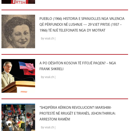
PUEBLO (1966) HISTORIA E SPANJOLLES NGA VALENCIA
QË PËRFUNDOI NË LUSHNJE — 29 VJET PRITJE (1937 –
1966) TË NJË TELEFONATE NGA DY MOTRAT
by voal.ch |
A PO DËSHTON KOSOVA TË FITOJË PAQEN? – NGA
FRANK SHKRELI
by voal.ch |
“SHQIPËRIA KËRKON REVOLUCION”! MARSHIM-
PROTESTË NË RRUGËT E TIRANËS, JEHON THIRRJA:
ARRESTONI RAMËN!
by voal.ch |