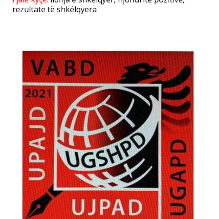
rezultate të shkëlqyera