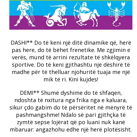
DASHI** Do të keni një ditë dinamike që, herë
pas here, do të bëhet frenetike.
Me zgjimin e
verës, mund të arrini rezultate të shkëlqyera
sportive.
Do të keni gjithashtu një dëshirë të
madhe për të thelluar njohuritë tuaja me një
mik të ri.
Kini kujdes!
DEMI** Shumë dyshime do të shfaqen,
ndoshta të nxitura nga frika nga e kaluara,
sikur çdo gabim do të përsëritet në mënyrë të
pashmangshme!
Ndalo së pari gjithçka të
zymtë sepse lojërat që po luani nuk kanë
mbaruar: angazhohu edhe një herë plotësisht.