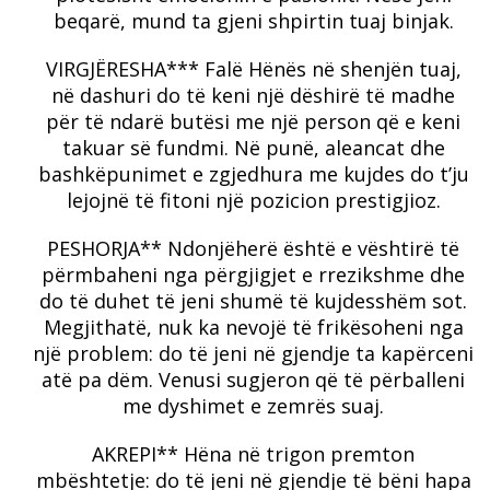
beqarë, mund ta gjeni shpirtin tuaj binjak.
VIRGJËRESHA*** Falë Hënës në shenjën tuaj,
në dashuri do të keni një dëshirë të madhe
për të ndarë butësi me një person që e keni
takuar së fundmi.
Në punë, aleancat dhe
bashkëpunimet e zgjedhura me kujdes do t’ju
lejojnë të fitoni një pozicion prestigjioz.
PESHORJA** Ndonjëherë është e vështirë të
përmbaheni nga përgjigjet e rrezikshme dhe
do të duhet të jeni shumë të kujdesshëm sot.
Megjithatë, nuk ka nevojë të frikësoheni nga
një problem: do të jeni në gjendje ta kapërceni
atë pa dëm.
Venusi sugjeron që të përballeni
me dyshimet e zemrës suaj.
AKREPI** Hëna në trigon premton
mbështetje: do të jeni në gjendje të bëni hapa