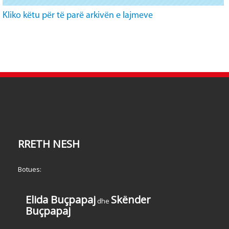
Kliko këtu për të parë arkivën e lajmeve
RRETH NESH
Botues:
Elida Buçpapaj
Skënder
dhe
Buçpapaj