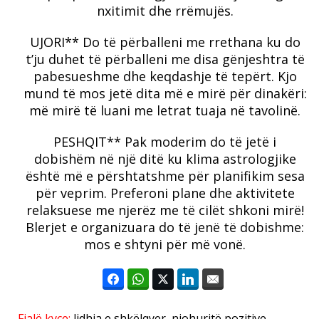
nxitimit dhe rrëmujës.
UJORI** Do të përballeni me rrethana ku do
t’ju duhet të përballeni me disa gënjeshtra të
pabesueshme dhe keqdashje të tepërt.
Kjo
mund të mos jetë dita më e mirë për dinakëri:
më mirë të luani me letrat tuaja në tavolinë.
PESHQIT** Pak moderim do të jetë i
dobishëm në një ditë ku klima astrologjike
është më e përshtatshme për planifikim sesa
për veprim.
Preferoni plane dhe aktivitete
relaksuese me njerëz me të cilët shkoni mirë!
Blerjet e organizuara do të jenë të dobishme:
mos e shtyni për më vonë.
Fjalë kyçe:
lidhja e shkëlqyer
,
njohuritë pozitive
,