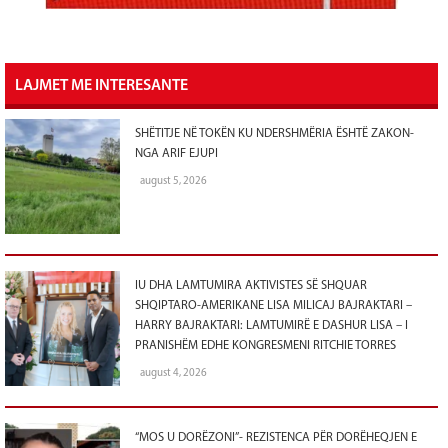
LAJMET ME INTERESANTE
SHËTITJE NË TOKËN KU NDERSHMËRIA ËSHTË ZAKON-
NGA ARIF EJUPI
august 5, 2026
IU DHA LAMTUMIRA AKTIVISTES SË SHQUAR
SHQIPTARO-AMERIKANE LISA MILICAJ BAJRAKTARI –
HARRY BAJRAKTARI: LAMTUMIRË E DASHUR LISA – I
PRANISHËM EDHE KONGRESMENI RITCHIE TORRES
august 4, 2026
“MOS U DORËZONI”- REZISTENCA PËR DORËHEQJEN E