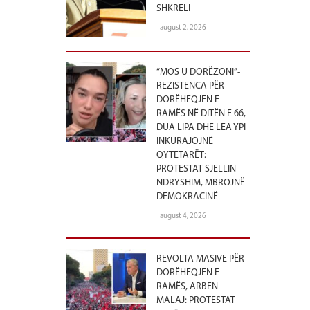
SHKRELI
august 2, 2026
“MOS U DORËZONI”-
REZISTENCA PËR
DORËHEQJEN E
RAMËS NË DITËN E 66,
DUA LIPA DHE LEA YPI
INKURAJOJNË
QYTETARËT:
PROTESTAT SJELLIN
NDRYSHIM, MBROJNË
DEMOKRACINË
august 4, 2026
REVOLTA MASIVE PËR
DORËHEQJEN E
RAMËS, ARBEN
MALAJ: PROTESTAT