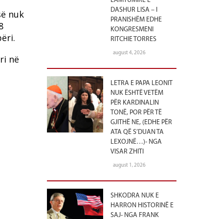
LAMTUMIRË E
DASHUR LISA – I
së nuk
PRANISHËM EDHE
8
KONGRESMENI
ëri.
RITCHIE TORRES
august 4, 2026
ri në
LETRA E PAPA LEONIT
NUK ËSHTË VETËM
PËR KARDINALIN
TONË, POR PËR TË
GJITHË NE, (EDHE PËR
ATA QË S’DUAN TA
LEXOJNË…)- NGA
VISAR ZHITI
august 1, 2026
SHKODRA NUK E
HARRON HISTORINË E
SAJ- NGA FRANK