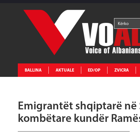
BALLINA
AKTUALE
ED/OP
ZVICRA
Emigrantët shqiptarë në
kombëtare kundër Ramës: