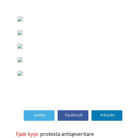
twitter
facebook
linkedin
Fjalë kyçe:
protesta antiqeveritare