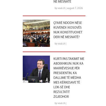
NË MESNATË
by voal.ch | august 7, 2026
ÇFARË NDODH NËSE
KUVENDI I KOSOVËS
NUK KONSTITUOHET
DERI NË MESNATË?
by voal.ch |
KURTI PAS TAKIMIT ME
ABDIXHIKUN: NUK KA
MARRËVESHJE PËR
PRESIDENTIN, KA
DALLIME TË MËDHA
MES KËRKESAVE TË
LDK-SË DHE
REZULTATIT
ZGJEDHOR
by voal.ch |