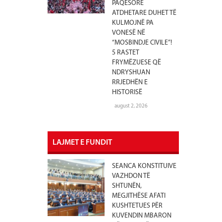
PAQËSORE
ATDHETARE DUHET TË
KULMOJNË PA
VONESË NË
“MOSBINDJE CIVILE”!
5 RASTET
FRYMËZUESE QË
NDRYSHUAN
RRJEDHËN E
HISTORISË
august 2, 2026
LAJMET E FUNDIT
SEANCA KONSTITUIVE
VAZHDON TË
SHTUNËN,
MEGJITHËSE AFATI
KUSHTETUES PËR
KUVENDIN MBARON