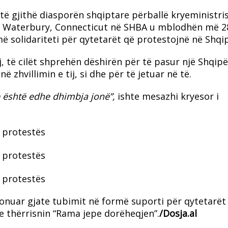
 të gjithë diasporën shqiptare përballë kryeministri
ë Waterbury, Connecticut në SHBA u mblodhën më 2
ë solidariteti për qytetarët që protestojnë në Shqip
, të cilët shprehën dëshirën për të pasur një Shqipë
 zhvillimin e tij, si dhe për të jetuar në të.
e është edhe dhimbja jonë”,
ishte mesazhi kryesor i
nuar gjate tubimit në formë suporti për qytetarët
 thërrisnin “Rama jepe dorëheqjen”.
/Dosja.al