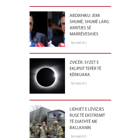
ABDIXHIKU: JEMI
SHUMË, SHUMË LARG
ARRITJES SË
MARRËVESHJES
by voal.ch |
ZVICËR: SYZET E
EKLIPSIT TEPËR TË
KËRKUARA
by voal.ch |
LIDHJET E LËVIZJES
RUSE TË EKSTREMIT
TË DJATHTË ME
BALLKANIN
by voal.ch |