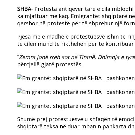
SHBA-
Protesta antiqeveritare e cila mblodhi
ka mjaftuar me kaq. Emigrantët shqiptarë n
qershor në protestë për të shprehur një form
Pjesa më e madhe e protestuesve ishin të rinj
të cilën mund të rikthehen për të kontribuar në
“
Zemra jonë rreh sot në Tiranë. Dhimbja e tyr
përcjellë gjatë protestës.
Shumë prej protestuesve u shfaqën të emocio
shqiptarë teksa në duar mbanin pankarta dhe