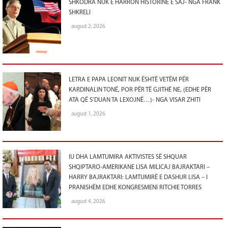
SHKODRA NUK E HARRON HISTORINË E SAJ- NGA FRANK
SHKRELI
august 2, 2026
LETRA E PAPA LEONIT NUK ËSHTË VETËM PËR
KARDINALIN TONË, POR PËR TË GJITHË NE, (EDHE PËR
ATA QË S’DUAN TA LEXOJNË…)- NGA VISAR ZHITI
august 1, 2026
IU DHA LAMTUMIRA AKTIVISTES SË SHQUAR
SHQIPTARO-AMERIKANE LISA MILICAJ BAJRAKTARI –
HARRY BAJRAKTARI: LAMTUMIRË E DASHUR LISA – I
PRANISHËM EDHE KONGRESMENI RITCHIE TORRES
august 4, 2026