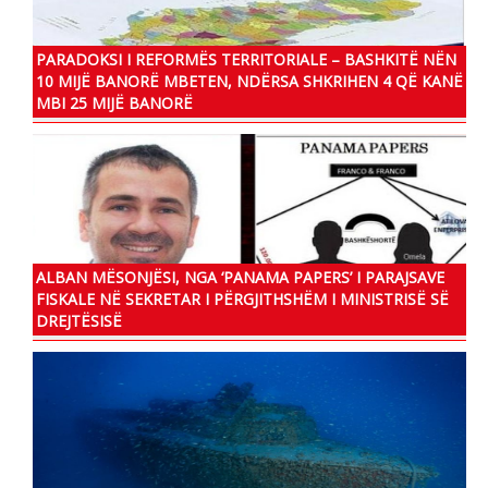
PARADOKSI I REFORMËS TERRITORIALE – BASHKITË NËN
10 MIJË BANORË MBETEN, NDËRSA SHKRIHEN 4 QË KANË
MBI 25 MIJË BANORË
ALBAN MËSONJËSI, NGA ‘PANAMA PAPERS’ I PARAJSAVE
FISKALE NË SEKRETAR I PËRGJITHSHËM I MINISTRISË SË
DREJTËSISË