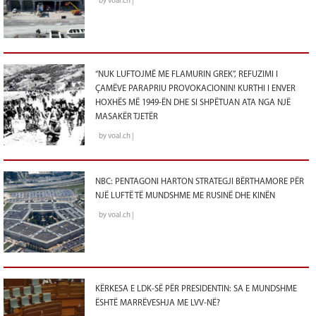
by voal.ch |
“NUK LUFTOJMË ME FLAMURIN GREK”, REFUZIMI I
ÇAMËVE PARAPRIU PROVOKACIONIN! KURTHI I ENVER
HOXHËS MË 1949-ËN DHE SI SHPËTUAN ATA NGA NJË
MASAKËR TJETËR
by voal.ch |
NBC: PENTAGONI HARTON STRATEGJI BËRTHAMORE PËR
NJË LUFTË TË MUNDSHME ME RUSINË DHE KINËN
by voal.ch |
KËRKESA E LDK-SË PËR PRESIDENTIN: SA E MUNDSHME
ËSHTË MARRËVESHJA ME LVV-NË?