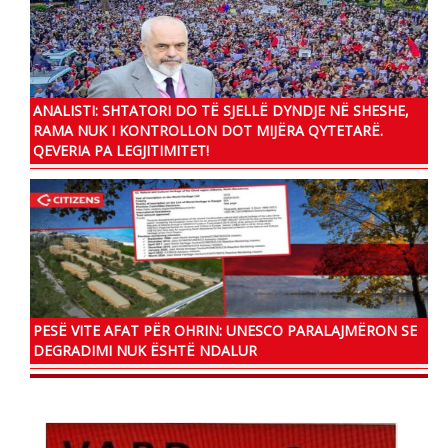
ANALISTI: SHTATORI DO TË SJELLË DYNDJE NË SHESHE,
RAMA NUK I KONTROLLON DOT MIJËRA QYTETARË.
QEVERIA PA LEGJITIMITET!
PESË VITE AFAT PËR OHRIN: UNESCO PARALAJMËRON SE
DEGRADIMI NUK ËSHTË NDALUR