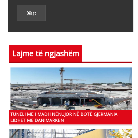
Lajme të ngjashëm
TUNELI MË I MADH NËNUJOR NË BOTË GJERMANIA
LIDHET ME DANIMARKËN