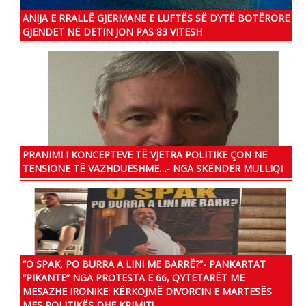
ANIJA E RRALLË GJERMANE E LUFTËS SË DYTË BOTËRORE
GJENDET NË DETIN JON PAS 83 VITESH
PRANIMI I KONCEPTEVE TË VJETRA POLITIKE ÇON NË
TENSIONE TË VAZHDUESHME…- NGA SKËNDER MULLIQI
“O SPAK, PO BURRA A LINI ME BARRË?”- PANKARTAT
“PIKANTE” NGA PROTESTA E 66, QYTETARËT ME
MESAZHE IRONIKE: KËRKOJMË DIVORCIN E MARTESËS
MES POLITIKËS DHE KRIMIT!