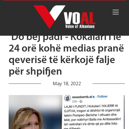
‘Do bëj padi’- Kokalari i lë
24 orë kohë medias pranë
qeverisë të kërkojë falje
për shpifjen
May 18, 2022