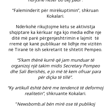
“Faleminderit për mirëkuptimin”, shkruan
Kokalari.
Ndërkohë rikujtojme këtu se aktivistja
shqiptare ka kërkuar nga kjo media edhe nje
ditë më parë përgenjeshtrimin e lajmit të
rremë që kanë publikuar në lidhje me vizitën
në Tiranë të ish sekretarit të shtetit Pempeo.
“S’kam thënë kurrë që jam munduar të
organizoj një takim midis Secretary Pompeo
dhe Sali Berishës, e jo më të kem ofruar para
për diçka të tillë”.
“Ky artikull është bërë me tendencë të deformoj
realitetin”
, shkruante Kokalari.
“
Newsbomb.al bën mirë ose të publikoj