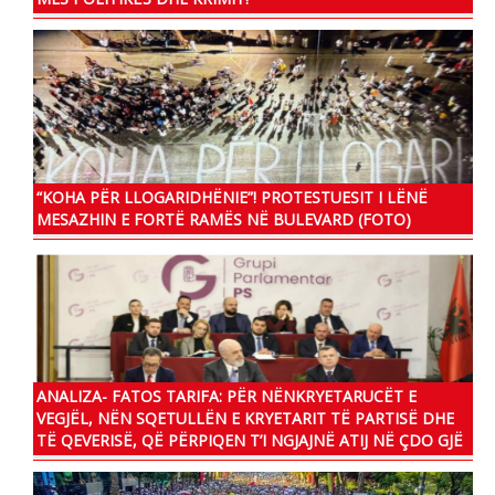
“KOHA PËR LLOGARIDHËNIE”! PROTESTUESIT I LËNË
MESAZHIN E FORTË RAMËS NË BULEVARD (FOTO)
ANALIZA- FATOS TARIFA: PËR NËNKRYETARUCËT E
VEGJËL, NËN SQETULLËN E KRYETARIT TË PARTISË DHE
TË QEVERISË, QË PËRPIQEN T’I NGJAJNË ATIJ NË ÇDO GJË