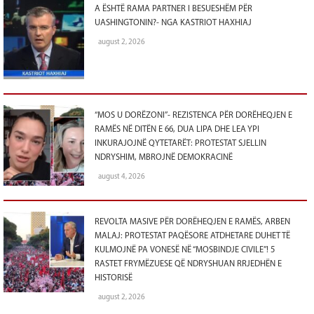
A ËSHTË RAMA PARTNER I BESUESHËM PËR
UASHINGTONIN?- NGA KASTRIOT HAXHIAJ
august 2, 2026
“MOS U DORËZONI”- REZISTENCA PËR DORËHEQJEN E
RAMËS NË DITËN E 66, DUA LIPA DHE LEA YPI
INKURAJOJNË QYTETARËT: PROTESTAT SJELLIN
NDRYSHIM, MBROJNË DEMOKRACINË
august 4, 2026
REVOLTA MASIVE PËR DORËHEQJEN E RAMËS, ARBEN
MALAJ: PROTESTAT PAQËSORE ATDHETARE DUHET TË
KULMOJNË PA VONESË NË “MOSBINDJE CIVILE”! 5
RASTET FRYMËZUESE QË NDRYSHUAN RRJEDHËN E
HISTORISË
august 2, 2026