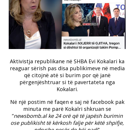
Aktivistja republikane në SHBA Evi Kokalari ka
reaguar sërish pas disa publikimeve në media
që citojnë atë si burim por që janë
përgenjështruar si të pavertateta nga
Kokalari.
Në një postim në faqen e saj në facebook pak
minuta me parë Kokalri shkruan se
“
newsbomb.al ke 24 orë që të japësh burimin
ose publikisht të kërkosh falje për këtë shpifje,
ndryshe nesër do bëj padi
”.