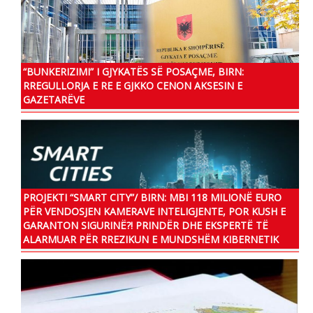
“BUNKERIZIMI” I GJYKATËS SË POSAÇME, BIRN:
RREGULLORJA E RE E GJKKO CENON AKSESIN E
GAZETARËVE
PROJEKTI “SMART CITY”/ BIRN: MBI 118 MILIONË EURO
PËR VENDOSJEN KAMERAVE INTELIGJENTE, POR KUSH E
GARANTON SIGURINË?! PRINDËR DHE EKSPERTË TË
ALARMUAR PËR RREZIKUN E MUNDSHËM KIBERNETIK