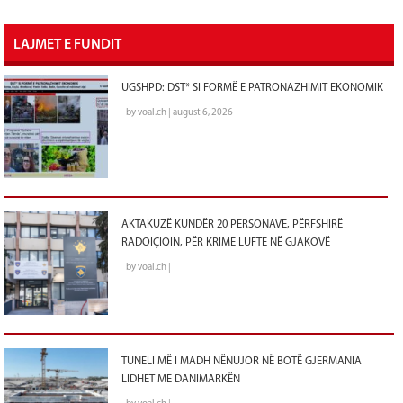
LAJMET E FUNDIT
UGSHPD: DST* SI FORMË E PATRONAZHIMIT EKONOMIK
by voal.ch | august 6, 2026
AKTAKUZË KUNDËR 20 PERSONAVE, PËRFSHIRË
RADOIÇIQIN, PËR KRIME LUFTE NË GJAKOVË
by voal.ch |
TUNELI MË I MADH NËNUJOR NË BOTË GJERMANIA
LIDHET ME DANIMARKËN