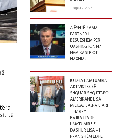
august 2, 2026
A ËSHTË RAMA
PARTNER I
BESUESHËM PËR
UASHINGTONIN?-
NGA KASTRIOT
HAXHIAJ
në
IU DHA LAMTUMIRA
AKTIVISTES SË
SHQUAR SHQIPTARO-
AMERIKANE LISA
MILICAJ BAJRAKTARI
tëra
– HARRY
sit të
BAJRAKTARI:
LAMTUMIRË E
DASHUR LISA – I
PRANISHËM EDHE