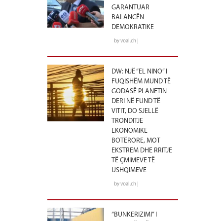
GARANTUAR
BALANCËN
DEMOKRATIKE
by voal.ch |
DW: NJË “EL NINO” I
FUQISHËM MUND TË
GODASË PLANETIN
DERI NË FUND TË
VITIT, DO SJELLË
TRONDITJE
EKONOMIKE
BOTËRORE, MOT
EKSTREM DHE RRITJE
TË ÇMIMEVE TË
USHQIMEVE
by voal.ch |
“BUNKERIZIMI” I