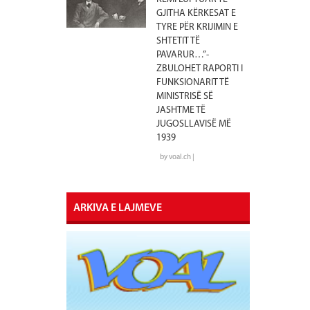
GJITHA KËRKESAT E
TYRE PËR KRIJIMIN E
SHTETIT TË
PAVARUR…”-
ZBULOHET RAPORTI I
FUNKSIONARIT TË
MINISTRISË SË
JASHTME TË
JUGOSLLAVISË MË
1939
by voal.ch |
ARKIVA E LAJMEVE