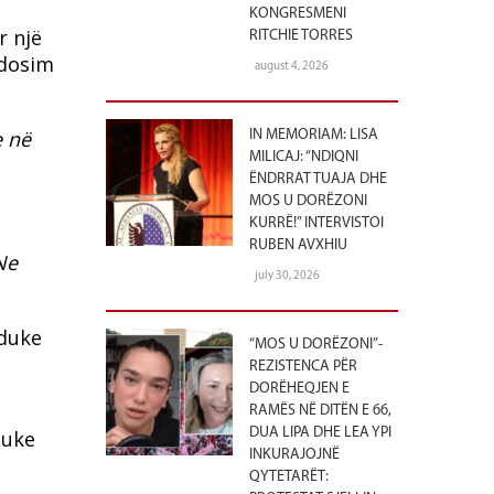
KONGRESMENI
r një
RITCHIE TORRES
ndosim
august 4, 2026
e në
IN MEMORIAM: LISA
MILICAJ: “NDIQNI
ËNDRRAT TUAJA DHE
MOS U DORËZONI
KURRË!” INTERVISTOI
RUBEN AVXHIU
Ne
july 30, 2026
 duke
“MOS U DORËZONI”-
REZISTENCA PËR
DORËHEQJEN E
RAMËS NË DITËN E 66,
DUA LIPA DHE LEA YPI
duke
INKURAJOJNË
QYTETARËT: