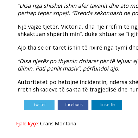
“Disa nga shishet ishin afër tavanit dhe ato mor
përhap tepër shpejt. “Brenda sekondash ne po 
Një vajzë tjetër, Victoria, dha një rrëfim të
shkaktuan shpërthimin”, duke shtuar se “i gjit
Ajo tha se dritaret ishin të nxirë nga tymi 
“Disa njerëz po thyenin dritaret për të lejuar
dilnin. Pati panik masiv”, përfundoi ajo.
Autoritetet po hetojnë incidentin, ndërsa 
rreth shkaqeve të sakta të tragjedisë dhe n
twitter
facebook
linkedin
Fjalë kyçe:
Crans Montana