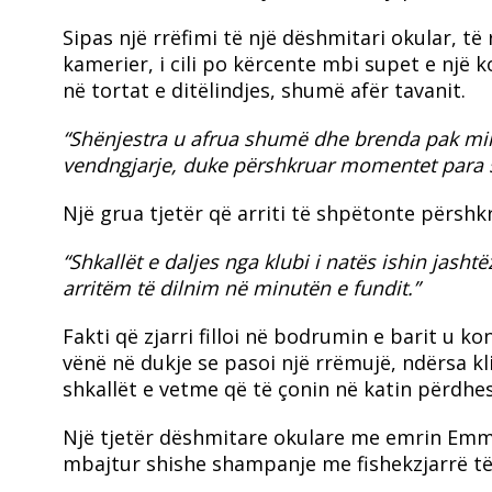
Sipas një rrëfimi të një dëshmitari okular, të 
kamerier, i cili po kërcente mbi supet e një k
në tortat e ditëlindjes, shumë afër tavanit.
“Shënjestra u afrua shumë dhe brenda pak minut
vendngjarje, duke përshkruar momentet para 
Një grua tjetër që arriti të shpëtonte përshk
“Shkallët e daljes nga klubi i natës ishin jash
arritëm të dilnim në minutën e fundit.”
Fakti që zjarri filloi në bodrumin e barit u ko
vënë në dukje se pasoi një rrëmujë, ndërsa 
shkallët e vetme që të çonin në katin përdhes
Një tjetër dëshmitare okulare me emrin Emma th
mbajtur shishe shampanje me fishekzjarrë të