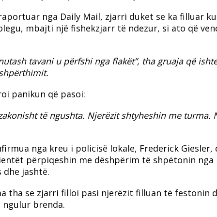
raportuar nga Daily Mail, zjarri duket se ka filluar ku
olegu, mbajti një fishekzjarr të ndezur, si ato që ve
ash tavani u përfshi nga flakët”, tha gruaja që isht
shpërthimit.
roi panikun që pasoi:
tëzakonisht të ngushta. Njerëzit shtyheshin me turma. 
nfirmua nga kreu i policisë lokale, Frederick Giesler,
klientët përpiqeshin me dëshpërim të shpëtonin nga
 dhe jashtë.
a se zjarri filloi pasi njerëzit filluan të festonin 
 ngulur brenda.