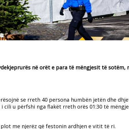
 vdekjeprurës në orët e para të mëngjesit të sotëm, 
vlerësojnë se rreth 40 persona humbën jetën dhe dhje
i cili u përfshi nga flakët rreth orës 01:30 të mëngje
plot me njerëz që festonin ardhjen e vitit të ri.