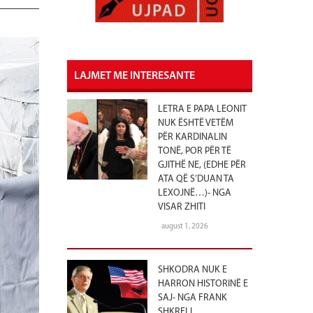
LAJMET ME INTERESANTE
LETRA E PAPA LEONIT
NUK ËSHTË VETËM
PËR KARDINALIN
TONË, POR PËR TË
GJITHË NE, (EDHE PËR
ATA QË S’DUAN TA
LEXOJNË…)- NGA
VISAR ZHITI
august 1, 2026
SHKODRA NUK E
HARRON HISTORINË E
SAJ- NGA FRANK
SHKRELI