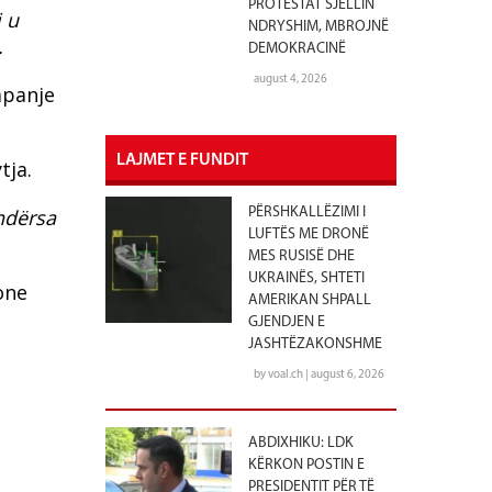
PROTESTAT SJELLIN
i u
NDRYSHIM, MBROJNË
.
DEMOKRACINË
august 4, 2026
mpanje
LAJMET E FUNDIT
tja.
 ndërsa
PËRSHKALLËZIMI I
LUFTËS ME DRONË
MES RUSISË DHE
UKRAINËS, SHTETI
one
AMERIKAN SHPALL
GJENDJEN E
JASHTËZAKONSHME
by voal.ch | august 6, 2026
ABDIXHIKU: LDK
KËRKON POSTIN E
PRESIDENTIT PËR TË