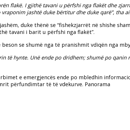
ën flakë. I gjithë tavani u përfshi nga flakët dhe zjarr
vraponim jashtë duke bërtitur dhe duke qarë”, tha ai
 ngjashëm, duke thënë se “fishekzjarrët në shishe sha
hë tavani i barit u përfshi nga flakët”.
dhe beson se shumë nga të pranishmit vdiqën nga mby
 ajrin të hynte. Unë ende po dridhem; shumë po qanin
shërbimet e emergjencës ende po mbledhin informaci
umrit përfundimtar të të vdekurve. Panorama