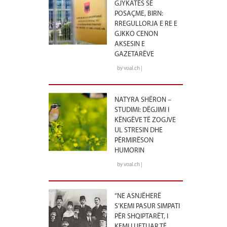
GJYKATËS SË
POSAÇME, BIRN:
RREGULLORJA E RE E
GJKKO CENON
AKSESIN E
GAZETARËVE
by voal.ch |
NATYRA SHËRON –
STUDIMI: DËGJIMI I
KËNGËVE TË ZOGJVE
UL STRESIN DHE
PËRMIRËSON
HUMORIN
by voal.ch |
“NE ASNJËHERË
S’KEMI PASUR SIMPATI
PËR SHQIPTARËT, I
KEMI LUFTUAR TË