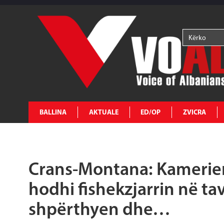
BALLINA
AKTUALE
ED/OP
ZVICRA
Crans-Montana: Kamerieri
hodhi fishekzjarrin në t
shpërthyen dhe…