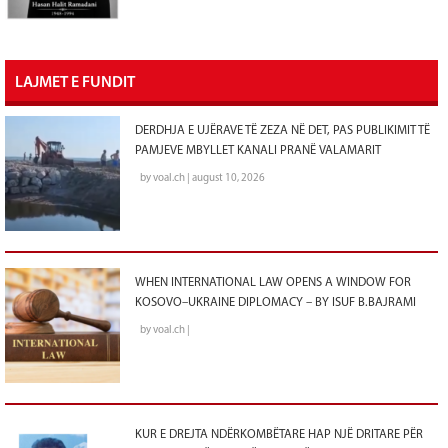
LAJMET E FUNDIT
DERDHJA E UJËRAVE TË ZEZA NË DET, PAS PUBLIKIMIT TË
PAMJEVE MBYLLET KANALI PRANË VALAMARIT
by voal.ch | august 10, 2026
WHEN INTERNATIONAL LAW OPENS A WINDOW FOR
KOSOVO–UKRAINE DIPLOMACY – BY ISUF B.BAJRAMI
by voal.ch |
KUR E DREJTA NDËRKOMBËTARE HAP NJË DRITARE PËR