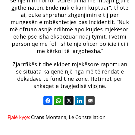
se një film horror. Adrenalina më mbajti gjallë
gjithë natën. Ende nuk e kam kuptuar”, thotë
ai, duke shprehur zhgënjimin e tij për
mungesën e mbështetjes pas incidentit. “Nuk
më ofruan asnjë ndihmë apo kujdes mjekësor,
edhe pse isha ekspozuar ndaj tymit. I vetmi
person që më foli ishte një oficer policie i cili
më kërkoi të largohesha.”
Zjarrfikësit dhe ekipet mjekësore raportuan
se situata ka qenë një nga më të rëndat e
dekadave të fundit në zonë. Hetimet për
shkaqet e tragjedisë vijojnë.
Fjalë kyçe:
Crans Montana
,
Le Constellation