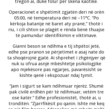
tregon ai, duke folur për skena kaotike.
Operacionet e shpëtimit zgjatën deri në orën
05:00, në temperatura deri në –11°C. “Po
kërkoja batanije në baret aty pranë,” thotë i
riu, i cili shton se plagët e rënda bënë thuajse
të pamundur identifikimin e viktimave.
Gianni beson se ndihma e tij shpëtoi jetë,
edhe pse pranon se përjetimet e asaj nate do
ta shoqërojnë gjatë. Ai shprehet i zhgënjyer që
nuk iu ofrua asnjë mbështetje psikologjike
apo mjekësore pas ngjarjes, pavarësisht se
kishte qenë i ekspozuar ndaj tymit.
“Jam i sigurt se kam ndihmuar njerëz. Shumë
pak civilë erdhën për të ndihmuar, vetëm tre
ose katër.” Edhe profesionistët, thotë ai, u
tronditën. “Zjarrfikësit po qanin. Ishte më keq