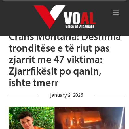
Crans Montana: Dëshmia
tronditëse e të riut pas
zjarrit me 47 viktima:
Zjarrfikësit po qanin,
ishte tmerr
January 2, 2026