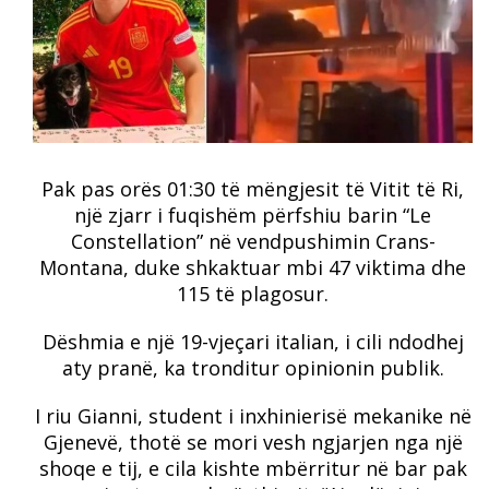
Pak pas orës 01:30 të mëngjesit të Vitit të Ri,
një zjarr i fuqishëm përfshiu barin “Le
Constellation” në vendpushimin Crans-
Montana, duke shkaktuar mbi 47 viktima dhe
115 të plagosur.
Dëshmia e një 19-vjeçari italian, i cili ndodhej
aty pranë, ka tronditur opinionin publik.
I riu Gianni, student i inxhinierisë mekanike në
Gjenevë, thotë se mori vesh ngjarjen nga një
shoqe e tij, e cila kishte mbërritur në bar pak