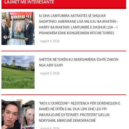
LAJMET ME INTERESANTE
IU DHA LAMTUMIRA AKTIVISTES SË SHQUAR
SHQIPTARO-AMERIKANE LISA MILICAJ BAJRAKTARI –
HARRY BAJRAKTARI: LAMTUMIRË E DASHUR LISA – I
PRANISHËM EDHE KONGRESMENI RITCHIE TORRES
august 4, 2026
SHËTITJE NË TOKËN KU NDERSHMËRIA ËSHTË ZAKON-
NGA ARIF EJUPI
august 5, 2026
“MOS U DORËZONI”- REZISTENCA PËR DORËHEQJEN E
RAMËS NË DITËN E 66, DUA LIPA DHE LEA YPI
INKURAJOJNË QYTETARËT: PROTESTAT SJELLIN
NDRYSHIM, MBROJNË DEMOKRACINË
august 4, 2026