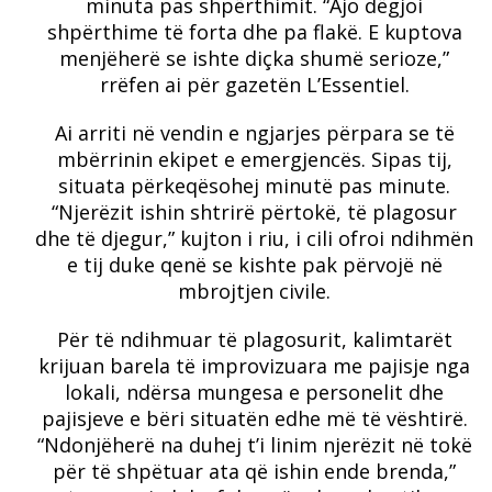
minuta pas shpërthimit. “Ajo dëgjoi
shpërthime të forta dhe pa flakë. E kuptova
menjëherë se ishte diçka shumë serioze,”
rrëfen ai për gazetën L’Essentiel.
Ai arriti në vendin e ngjarjes përpara se të
mbërrinin ekipet e emergjencës. Sipas tij,
situata përkeqësohej minutë pas minute.
“Njerëzit ishin shtrirë përtokë, të plagosur
dhe të djegur,” kujton i riu, i cili ofroi ndihmën
e tij duke qenë se kishte pak përvojë në
mbrojtjen civile.
Për të ndihmuar të plagosurit, kalimtarët
krijuan barela të improvizuara me pajisje nga
lokali, ndërsa mungesa e personelit dhe
pajisjeve e bëri situatën edhe më të vështirë.
“Ndonjëherë na duhej t’i linim njerëzit në tokë
për të shpëtuar ata që ishin ende brenda,”