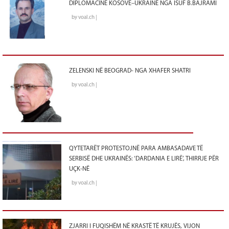
DIPLOMACINË KOSOVË–UKRAINË NGA ISUF B.BAJRAMI
by voal.ch |
ZELENSKI NË BEOGRAD- NGA XHAFER SHATRI
by voal.ch |
QYTETARËT PROTESTOJNË PARA AMBASADAVE TË
SERBISË DHE UKRAINËS: ‘DARDANIA E LIRË’, THIRRJE PËR
UÇK-NË
by voal.ch |
ZJARRI I FUQISHËM NË KRASTË TË KRUJËS, VIJON