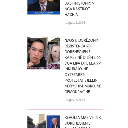
UASHINGTONIN?-
NGA KASTRIOT
HAXHIAJ
august 2, 2026
“MOS U DORËZONI”-
REZISTENCA PËR
DORËHEQJEN E
RAMËS NË DITËN E 66,
DUA LIPA DHE LEA YPI
INKURAJOJNË
QYTETARËT:
PROTESTAT SJELLIN
NDRYSHIM, MBROJNË
DEMOKRACINË
august 4, 2026
REVOLTA MASIVE PËR
DORËHEQJEN E