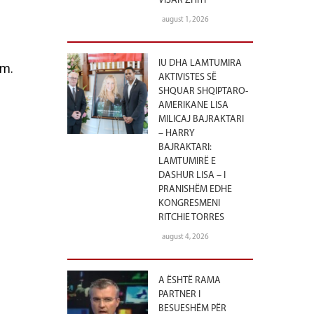
VISAR ZHITI
august 1, 2026
IU DHA LAMTUMIRA
ëm.
AKTIVISTES SË
SHQUAR SHQIPTARO-
AMERIKANE LISA
MILICAJ BAJRAKTARI
– HARRY
BAJRAKTARI:
LAMTUMIRË E
DASHUR LISA – I
PRANISHËM EDHE
KONGRESMENI
RITCHIE TORRES
august 4, 2026
A ËSHTË RAMA
PARTNER I
BESUESHËM PËR