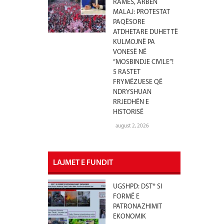
RAMËS, ARBEN
MALAJ: PROTESTAT
PAQËSORE
ATDHETARE DUHET TË
KULMOJNË PA
VONESË NË
“MOSBINDJE CIVILE”!
5 RASTET
FRYMËZUESE QË
NDRYSHUAN
RRJEDHËN E
HISTORISË
august 2, 2026
LAJMET E FUNDIT
UGSHPD: DST* SI
FORMË E
PATRONAZHIMIT
EKONOMIK