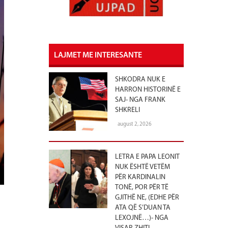
LAJMET ME INTERESANTE
SHKODRA NUK E
HARRON HISTORINË E
SAJ- NGA FRANK
SHKRELI
august 2, 2026
LETRA E PAPA LEONIT
NUK ËSHTË VETËM
PËR KARDINALIN
TONË, POR PËR TË
GJITHË NE, (EDHE PËR
ATA QË S’DUAN TA
LEXOJNË…)- NGA