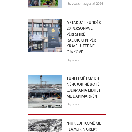
by voal.ch | august 6, 2026
AKTAKUZË KUNDËR
20 PERSONAVE,
PËRFSHIRË
RADOIÇIQIN, PËR
KRIME LUFTE NË
GJAKOVË
by voal.ch |
TUNELI MË I MADH
NËNUJOR NË BOTË
GJERMANIA LIDHET
ME DANIMARKËN
by voal.ch |
“NUK LUFTOJMË ME
FLAMURIN GREK”,