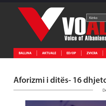
BALLINA
AKTUALE
ED/OP
ZVICRA
Aforizmi i ditës- 16 dhjet
D