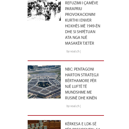
REFUZIMI I ÇAMËVE
PARAPRIU
PROVOKACIONIN!
KURTHI I ENVER
HOXHËS MË 1949-ËN
DHE SI SHPËTUAN
ATA NGA NJË
MASAKËR TJETËR
by voal.ch |
NBC: PENTAGONI
HARTON STRATEGJI
BËRTHAMORE PËR
NJË LUFTË TË
MUNDSHME ME
RUSINË DHE KINËN
by voal.ch |
KËRKESA E LDK-SË