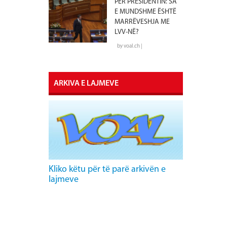
PËR PRESIDENTIN: SA
E MUNDSHME ËSHTË
MARRËVESHJA ME
LVV-NË?
by voal.ch |
ARKIVA E LAJMEVE
Kliko këtu për të parë arkivën e
lajmeve