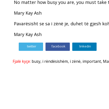
No matter how busy you are, you must take t
Mary Kay Ash
Pavarësisht se sa i zënë je, duhet të gjesh ko
Mary Kay Ash
twitter
facebook
linkedin
Fjalë kyçe:
busy
,
i rëndësishëm
,
i zënë
,
important
,
Ma