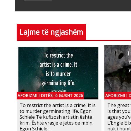
Lajme të ngjashëm
AFORIZMI I DITËS- 6 GUSHT 2026
AFORIZMI I 
To restrict the artist is a crime. It is
The great 
to murder germinating life. Egon
is that you
Schiele Të kufizosh artistin është
ages you’v
krim. Është vrasje e jetës që mbin.
L’Engle E 
Egon Schiele . . .
nuk i humb