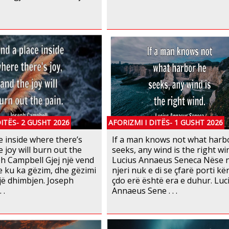
DITËS- 2 GUSHT 2026
AFORIZMI I DITËS- 1 GUSHT 2026
e inside where there’s
If a man knows not what harb
e joy will burn out the
seeks, any wind is the right wi
ph Campbell Gjej një vend
Lucius Annaeus Seneca Nëse n
e ku ka gëzim, dhe gëzimi
njeri nuk e di se çfarë porti kë
jë dhimbjen. Joseph
çdo erë është era e duhur. Luc
 .
Annaeus Sene . . .