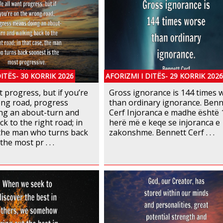
DITËS- 30 KORRIK 2026
AFORIZMI I DITËS- 29 KORRIK 2026
t progress, but if you’re
Gross ignorance is 144 times 
ng road, progress
than ordinary ignorance. Benn
ng an about-turn and
Cerf Injoranca e madhe është 
k to the right road; in
herë më e keqe se injoranca e
 the man who turns back
zakonshme. Bennett Cerf . . .
the most pr . . .