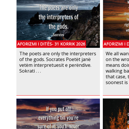
AFORIZMI I DITËS- 31 KORRIK 2026
AFORIZMI I 
The poets are only the interpreters
We all wan
of the gods. Socrates Poetët janë
on the wro
vetëm interpretuesit e perëndive.
means doi
Sokrati . . .
walking bac
that case,
soonest is 