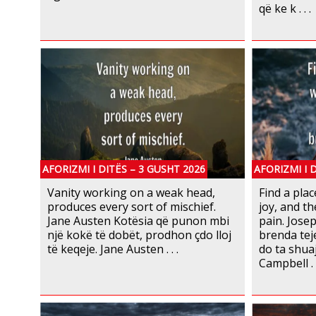
që ke k . . .
AFORIZMI I DITËS – 3 GUSHT 2026
AFORIZMI I 
Vanity working on a weak head,
Find a plac
produces every sort of mischief.
joy, and th
Jane Austen Kotësia që punon mbi
pain. Jose
një kokë të dobët, prodhon çdo lloj
brenda tej
të keqeje. Jane Austen . . .
do ta shua
Campbell . .