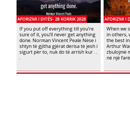
AFORIZMI I DITËS- 28 KORRIK 2026
AFORIZMI I 
If you put off everything till you’re
When we se
sure of it, you’ll never get anything
in others,
done. Norman Vincent Peale Nëse i
the best in
shtyn të gjitha gjërat derisa të jesh i
Arthur Wa
sigurt për to, nuk do të arrish kur . .
zbulojmë m
.
në një farë