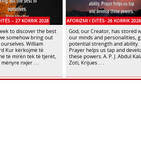
DITËS – 27 KORRIK 2026
AFORIZMI I DITËS- 26 KORRIK 2026
ek to discover the best
God, our Creator, has stored w
 we somehow bring out
our minds and personalities, g
 ourselves. William
potential strength and ability.
rd Kur kërkojmë të
Prayer helps us tap and devel
ë të mirën tek të tjerët,
these powers. A. P. J. Abdul K
 mënyre nxjer . . .
Zoti, Krijues . . .