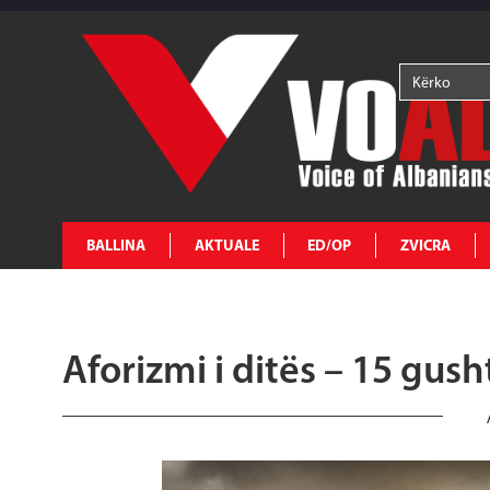
BALLINA
AKTUALE
ED/OP
ZVICRA
Aforizmi i ditës – 15 gus