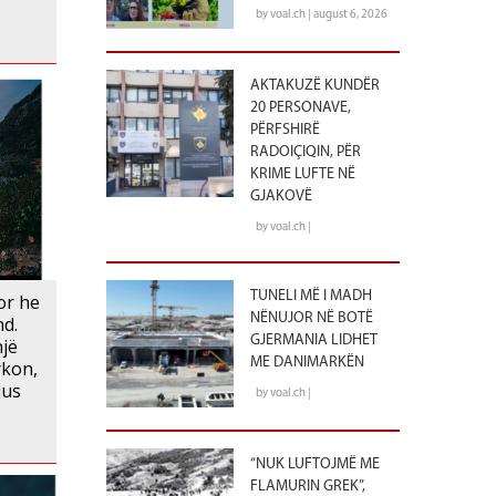
by voal.ch | august 6, 2026
AKTAKUZË KUNDËR
20 PERSONAVE,
PËRFSHIRË
RADOIÇIQIN, PËR
KRIME LUFTE NË
GJAKOVË
by voal.ch |
TUNELI MË I MADH
or he
NËNUJOR NË BOTË
nd.
GJERMANIA LIDHET
jë
ME DANIMARKËN
rkon,
ius
by voal.ch |
“NUK LUFTOJMË ME
FLAMURIN GREK”,