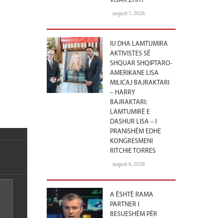
VISAR ZHITI
august 1, 2026
IU DHA LAMTUMIRA
AKTIVISTES SË
SHQUAR SHQIPTARO-
AMERIKANE LISA
MILICAJ BAJRAKTARI
– HARRY
BAJRAKTARI:
LAMTUMIRË E
DASHUR LISA – I
PRANISHËM EDHE
KONGRESMENI
RITCHIE TORRES
august 4, 2026
A ËSHTË RAMA
PARTNER I
BESUESHËM PËR