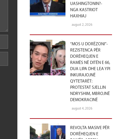
UASHINGTONIN?-
NGA KASTRIOT
HAXHIAJ
august 2, 2026
“MOS U DORËZONI”-
REZISTENCA PËR
DORËHEQJEN E
RAMËS NË DITËN E 66,
DUA LIPA DHE LEA YPI
INKURAJOJNË
QYTETARËT:
PROTESTAT SJELLIN
NDRYSHIM, MBROJNË
DEMOKRACINË
august 4, 2026
REVOLTA MASIVE PËR
DORËHEQJEN E