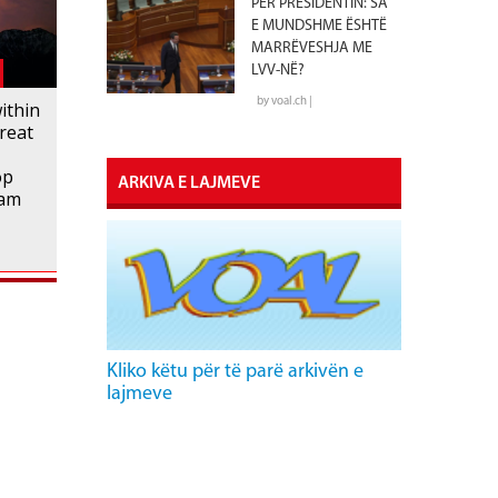
PËR PRESIDENTIN: SA
E MUNDSHME ËSHTË
MARRËVESHJA ME
LVV-NË?
by voal.ch |
ithin
reat
op
ARKIVA E LAJMEVE
alam
Kliko këtu për të parë arkivën e
lajmeve