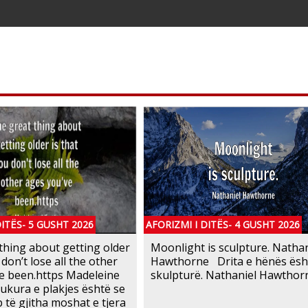
DITËS- 5 GUSHT 2026
AFORIZMI I DITËS- 4 GUSHT 2026
thing about getting older
Moonlight is sculpture. Nathan
 don’t lose all the other
Hawthorne Drita e hënës ësh
e been.https Madeleine
skulpturë. Nathaniel Hawthorne 
bukura e plakjes është se
 të gjitha moshat e tjera