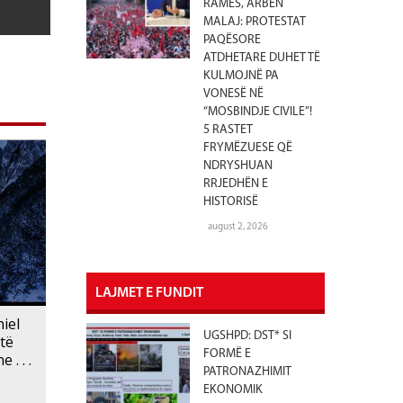
RAMËS, ARBEN
MALAJ: PROTESTAT
PAQËSORE
ATDHETARE DUHET TË
KULMOJNË PA
VONESË NË
“MOSBINDJE CIVILE”!
5 RASTET
FRYMËZUESE QË
NDRYSHUAN
RRJEDHËN E
HISTORISË
august 2, 2026
LAJMET E FUNDIT
iel
UGSHPD: DST* SI
të
FORMË E
. . .
PATRONAZHIMIT
EKONOMIK