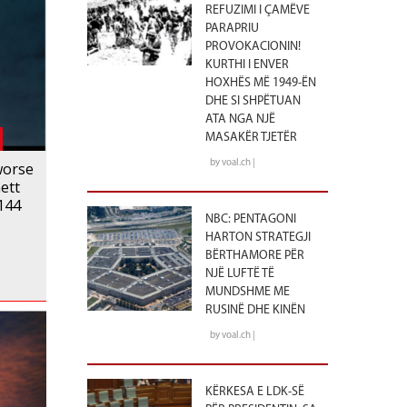
REFUZIMI I ÇAMËVE
PARAPRIU
PROVOKACIONIN!
KURTHI I ENVER
HOXHËS MË 1949-ËN
DHE SI SHPËTUAN
ATA NGA NJË
MASAKËR TJETËR
by voal.ch |
worse
ett
144
NBC: PENTAGONI
HARTON STRATEGJI
BËRTHAMORE PËR
NJË LUFTË TË
MUNDSHME ME
RUSINË DHE KINËN
by voal.ch |
KËRKESA E LDK-SË