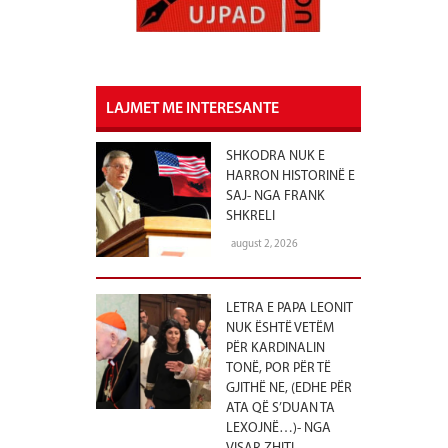
LAJMET ME INTERESANTE
SHKODRA NUK E
HARRON HISTORINË E
SAJ- NGA FRANK
SHKRELI
august 2, 2026
LETRA E PAPA LEONIT
NUK ËSHTË VETËM
PËR KARDINALIN
TONË, POR PËR TË
GJITHË NE, (EDHE PËR
ATA QË S’DUAN TA
LEXOJNË…)- NGA