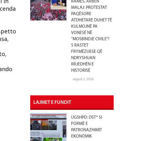
i in
RAMËS, ARBEN
icenda
MALAJ: PROTESTAT
PAQËSORE
ATDHETARE DUHET TË
KULMOJNË PA
ispetto
VONESË NË
usa,
“MOSBINDJE CIVILE”!
5 RASTET
FRYMËZUESE QË
to,
NDRYSHUAN
RRJEDHËN E
rando
HISTORISË
august 2, 2026
LAJMET E FUNDIT
UGSHPD: DST* SI
FORMË E
PATRONAZHIMIT
EKONOMIK