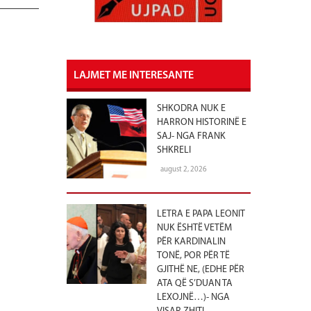
LAJMET ME INTERESANTE
SHKODRA NUK E
HARRON HISTORINË E
SAJ- NGA FRANK
SHKRELI
august 2, 2026
LETRA E PAPA LEONIT
NUK ËSHTË VETËM
PËR KARDINALIN
TONË, POR PËR TË
GJITHË NE, (EDHE PËR
ATA QË S’DUAN TA
LEXOJNË…)- NGA