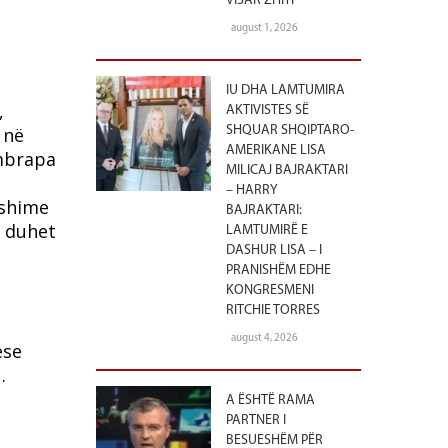
VISAR ZHITI
august 1, 2026
IU DHA LAMTUMIRA
,
AKTIVISTES SË
 në
SHQUAR SHQIPTARO-
AMERIKANE LISA
 mbrapa
MILICAJ BAJRAKTARI
– HARRY
yshime
BAJRAKTARI:
ë duhet
LAMTUMIRË E
DASHUR LISA – I
PRANISHËM EDHE
KONGRESMENI
RITCHIE TORRES
august 4, 2026
ese
.
A ËSHTË RAMA
PARTNER I
BESUESHËM PËR