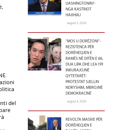
UASHINGTONIN?-
ë,
NGA KASTRIOT
HAXHIAJ
august 2, 2026
“MOS U DORËZONI”-
REZISTENCA PËR
DORËHEQJEN E
RAMËS NË DITËN E 66,
DUA LIPA DHE LEA YPI
INKURAJOJNË
NE.
QYTETARËT:
azioni
PROTESTAT SJELLIN
litica
NDRYSHIM, MBROJNË
DEMOKRACINË
nti del
august 4, 2026
ipare
rà
REVOLTA MASIVE PËR
DORËHEQJEN E