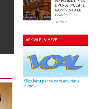
PËR PRESIDENTIN: SA
E MUNDSHME ËSHTË
MARRËVESHJA ME
LVV-NË?
by voal.ch |
ARKIVA E LAJMEVE
Kliko këtu për të parë arkivën e
lajmeve