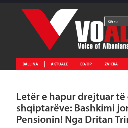
BALLINA
AKTUALE
ED/OP
ZVICRA
Letër e hapur drejtuar të
shqiptarëve: Bashkimi jon
Pensionin! Nga Dritan Tr