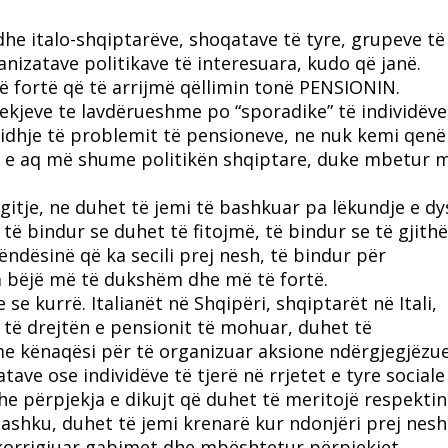
dhe italo-shqiptarëve, shoqatave të tyre, grupeve të
nizatave politikave të interesuara, kudo që janë.
të fortë që të arrijmë qëllimin tonë PENSIONIN.
jekjeve te lavdërueshme po “sporadike” të individëve
jidhje të problemit të pensioneve, ne nuk kemi qenë
ne, e aq më shume politikën shqiptare, duke mbetur
gitje, ne duhet të jemi të bashkuar pa lëkundje e d
të bindur se duhet të fitojmë, të bindur se të gjith
ndësinë që ka secili prej nesh, të bindur për
a bëjë më të dukshëm dhe më të fortë.
e kurrë. Italianët në Shqipëri, shqiptarët në Itali,
 të drejtën e pensionit të mohuar, duhet të
e kënaqësi për të organizuar aksione ndërgjegjëzu
ve ose individëve të tjerë në rrjetet e tyre sociale 
e përpjekja e dikujt që duhet të meritojë respektin
ashku, duhet të jemi krenarë kur ndonjëri prej nesh
orrigjuar gabimet dhe mbështetur përpjekjet.