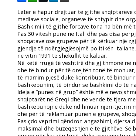
Letër e hapur drejtuar të gjithë shqiptarëve 
mediave sociale, organeve të shtypit dhe orga
Bashkimi i të gjithë forcave tona na bën më 
Pas 30 vitesh punë në Itali dhe pas disa përp
shoqatave ose grupeve për të kërkuar një zg
gjendje të ndërgjegjësojmë politikën italia
në vitin 1991 të shekullit të kaluar.
Në këtë rrugë të vështirë dhe gjithmonë në n
dhe të bindur për të drejtën tonë të mohuar, 
të marrim pjesë duke kontribuar, të bindur rë
bashkëpunim, të bindur se bashkimi do të n
Ideja e “punës në grup” është më e nevojshme s
shqiptarët në Greqi dhe në vende të tjera me
bashkëpunojnë duke ndihmuar njëri-tjetrin m
dhe për të reklamuar punën e grupeve, shoqata
Pas çdo veprimi qëndron angazhimi, djersa dh
maksimal dhe buzëqeshjen e të gjithëve. Së b
punon për kauzën tonë, duke argumentuar, k