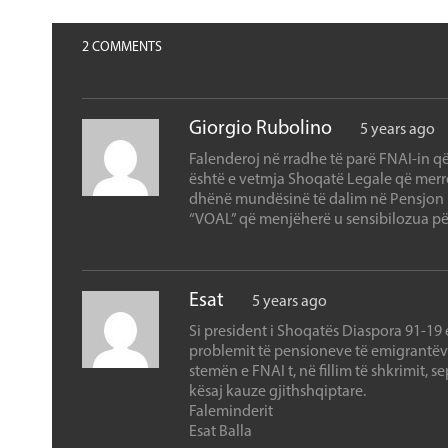
2 COMMENTS
Giorgio Rubolino
5 years ago
Falenderoj në rradhe të parë FNAI-in q
është e vetmja Shoqatë Legale që merre
dhënë mundësinë të dalim në Pensjon n
“VOAL” që menjëherë u sensibilozua pë
Esat
5 years ago
Si president i Shoqatës Diaspora 91-19 e
problemit të pensioneve të emigrantëve 
stemën e FNAI t, në fillim të shkrimit, s
kësaj kauze gjithshqiptare.
Faleminderit
Esat Balla