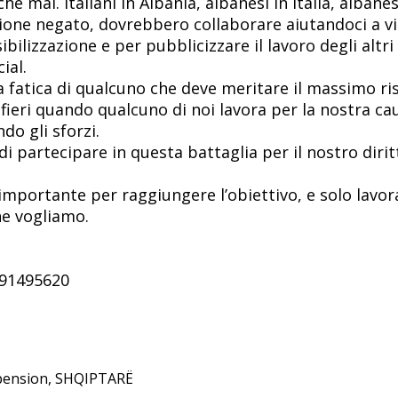
he mai. Italiani in Albania, albanesi in Italia, albanes
ensione negato, dovrebbero collaborare aiutandoci a v
bilizzazione e per pubblicizzare il lavoro degli altri
ial.
la fatica di qualcuno che deve meritare il massimo r
 fieri quando qualcuno di noi lavora per la nostra ca
do gli sforzi.
i partecipare in questa battaglia per il nostro dirit
e importante per raggiungere l’obiettivo, e solo lavo
e vogliamo.
91495620
pension
,
SHQIPTARË