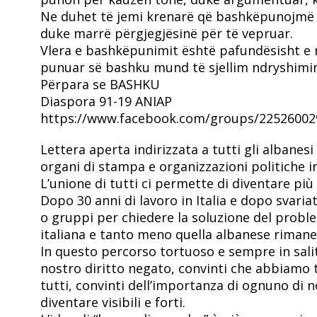
Ne duhet të jemi krenarë që bashkëpunojmë d
duke marrë përgjegjësinë për të vepruar.
Vlera e bashkëpunimit është pafundësisht e 
punuar së bashku mund të sjellim ndryshimi
Përpara se BASHKU
Diaspora 91-19 ANIAP
https://www.facebook.com/groups/22526002
Lettera aperta indirizzata a tutti gli albanesi 
organi di stampa e organizzazioni politiche i
L’unione di tutti ci permette di diventare più
Dopo 30 anni di lavoro in Italia e dopo svariat
o gruppi per chiedere la soluzione del problem
italiana e tanto meno quella albanese rimane
In questo percorso tortuoso e sempre in sali
nostro diritto negato, convinti che abbiamo
tutti, convinti dell’importanza di ognuno di no
diventare visibili e forti.