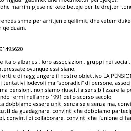
he marrim pjesë në këtë betejë për të drejtën ton
rëndësishme për arritjen e qëllimit, dhe vetëm duke
n që duam.
91495620
e italo-albanesi, loro associazioni, gruppi nei social,
nteressate ovunque essi siano.
 forti e di raggiungere il nostro obiettivo LA PENSIO
i tentativi lodevoli ma “sporadici” di persone, associ
a pensioni, non siamo riusciti a sensibilizzare la po
ndo fermi nell’anno 1991 dello scorso secolo.
ta dobbiamo essere uniti senza se e senza ma, convi
 tutti da guadagnare, convinti che dobbiamo partec
i, convinti di collaborare, convinti che l’unione ci fa