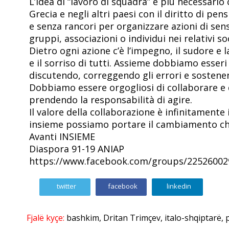
L’idea di “lavoro di squadra” è più necessario c
Grecia e negli altri paesi con il diritto di p
e senza rancori per organizzare azioni di sensi
gruppi, associazioni o individui nei relativi soc
Dietro ogni azione c’è l’impegno, il sudore e 
e il sorriso di tutti. Assieme dobbiamo esseri
discutendo, correggendo gli errori e sostenen
Dobbiamo essere orgogliosi di collaborare e d
prendendo la responsabilità di agire.
Il valore della collaborazione è infinitament
insieme possiamo portare il cambiamento ch
Avanti INSIEME
Diaspora 91-19 ANIAP
https://www.facebook.com/groups/22526002
twitter
facebook
linkedin
Fjalë kyçe:
bashkim
,
Dritan Trimçev
,
italo-shqiptarë
,