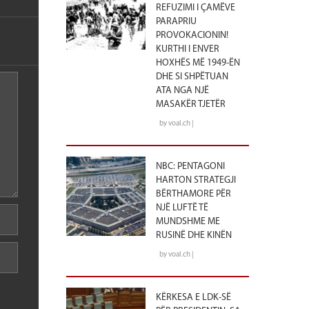
REFUZIMI I ÇAMËVE
PARAPRIU
PROVOKACIONIN!
KURTHI I ENVER
HOXHËS MË 1949-ËN
DHE SI SHPËTUAN
ATA NGA NJË
MASAKËR TJETËR
by voal.ch |
NBC: PENTAGONI
HARTON STRATEGJI
BËRTHAMORE PËR
NJË LUFTË TË
MUNDSHME ME
RUSINË DHE KINËN
by voal.ch |
KËRKESA E LDK-SË