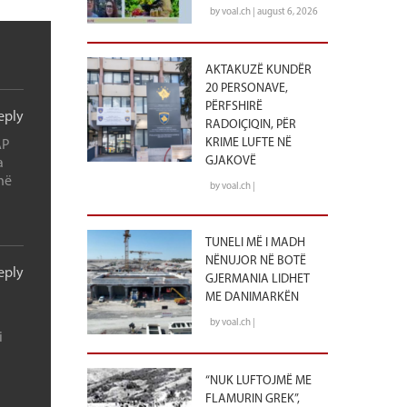
by voal.ch | august 6, 2026
AKTAKUZË KUNDËR
20 PERSONAVE,
PËRFSHIRË
eply
RADOIÇIQIN, PËR
KRIME LUFTE NË
AP
GJAKOVË
a
hë
by voal.ch |
TUNELI MË I MADH
NËNUJOR NË BOTË
eply
GJERMANIA LIDHET
ME DANIMARKËN
by voal.ch |
i
“NUK LUFTOJMË ME
FLAMURIN GREK”,