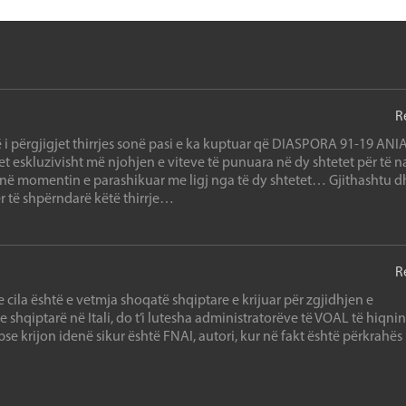
R
ë i përgjigjet thirrjes sonë pasi e ka kuptuar që DIASPORA 91-19 ANI
t eskluzivisht më njohjen e viteve të punuara në dy shtetet për të n
ë momentin e parashikuar me ligj nga të dy shtetet… Gjithashtu d
r të shpërndarë këtë thirrje…
R
 cila është e vetmja shoqatë shqiptare e krijuar për zgjidhjen e
shqiptarë në Itali, do t’i lutesha administratorëve të VOAL të hiqnin
epse krijon idenë sikur është FNAI, autori, kur në fakt është përkrahës 